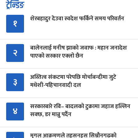
ट्रेन्डिङ
शेरबहादुर देउवा स्वदेश फर्किने समय परिवर्तन
१
बालेनलाई मनीष झाको जवाफ : महान जनादेश
२
पाएको सरकार एक्लो छैन
अस्तित्व संकटमा परेपछि मोर्चाबन्दीमा जुटे
३
मधेशी-पहिचानवादी दल
सरकारबारे रवि– बादलको टुक्रामा जहाज हल्लिन
४
सक्छ, डर मान्नु पर्दैन
मुगल आक्रमणले तहसनहस सिम्रौनगढको