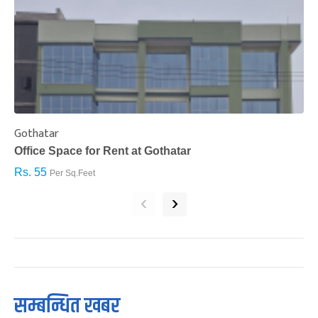
Gothatar
S
Office Space for Rent at Gothatar
H
Rs. 55
R
Per Sq.Feet
‹
›
सम्बन्धित खबर