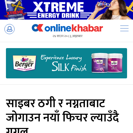
Skip
to
२४ साउन २०८३, आइतबार
content
साइबर ठगी र नग्नताबाट
जोगाउन नयाँ फिचर ल्याउँदै
गुगल