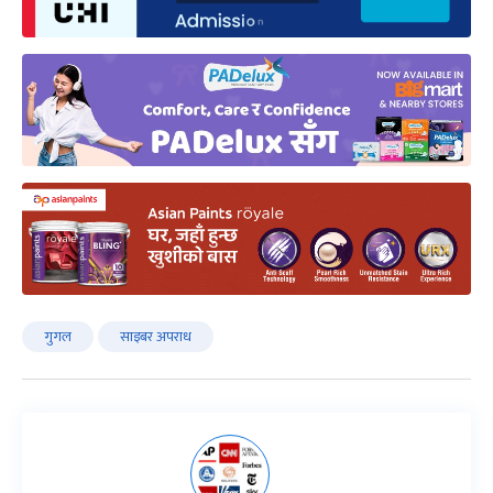
गुगल
साइबर अपराध