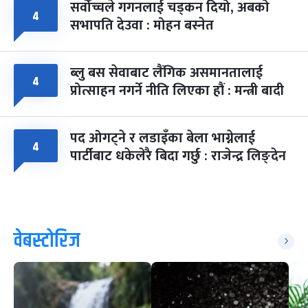
सर्वोच्चले गगनलाई चड्कन दियो, अबको
४
सभापति देउवा : मोहन बस्नेत
ब्लु बस सेवाबाट लैंगिक असमानतालाई
४
प्रोत्साहन नगर्ने नीति लिएका हौं : मन्त्री बादी
पद ओगट्ने र लडाइँका बेला भाग्नेलाई
४
पार्टीबाट धकेलेरै बिदा गर्छु : राजेन्द्र लिङ्देन
वेबस्टोरिज