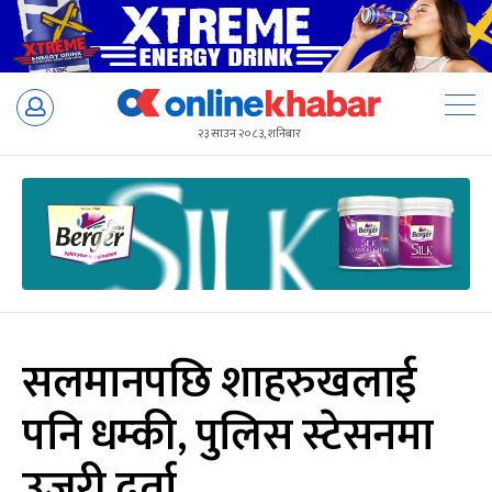
Skip
to
२३ साउन २०८३, शनिबार
content
सलमानपछि शाहरुखलाई
पनि धम्की, पुलिस स्टेसनमा
उजुरी दर्ता