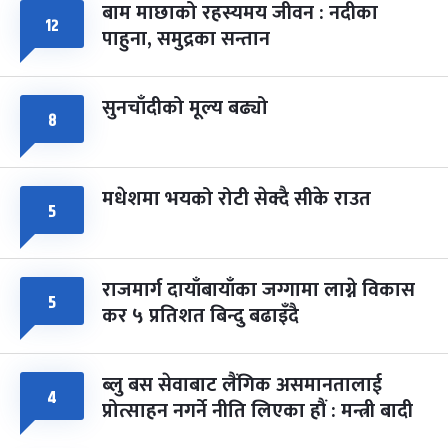
बाम माछाको रहस्यमय जीवन : नदीका
१२
फागुपूर्णिमा
७ महिना बाँकी
८
पाहुना, समुद्रका सन्तान
-
चैत्र ८, २०८३
Mar 22, 2027
सोम
सुनचाँदीको मूल्य बढ्यो
८
मधेशमा भयको रोटी सेक्दै सीके राउत
५
राजमार्ग दायाँबायाँका जग्गामा लाग्ने विकास
५
कर ५ प्रतिशत बिन्दु बढाइँदै
ब्लु बस सेवाबाट लैंगिक असमानतालाई
४
प्रोत्साहन नगर्ने नीति लिएका हौं : मन्त्री बादी