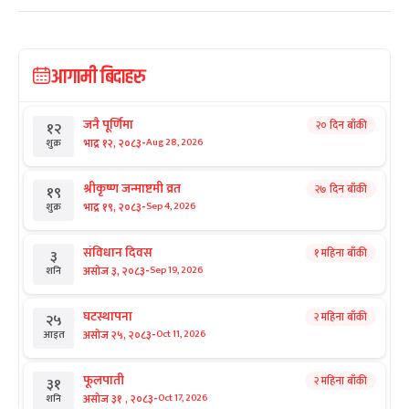
आगामी बिदाहरु
जनै पूर्णिमा
२० दिन बाँकी
१२
-
भाद्र १२, २०८३
Aug 28, 2026
शुक्र
श्रीकृष्ण जन्माष्टमी व्रत
२७ दिन बाँकी
१९
-
भाद्र १९, २०८३
Sep 4, 2026
शुक्र
संविधान दिवस
१ महिना बाँकी
३
-
असोज ३, २०८३
Sep 19, 2026
शनि
घटस्थापना
२ महिना बाँकी
२५
-
असोज २५, २०८३
Oct 11, 2026
आइत
फूलपाती
२ महिना बाँकी
३१
-
असोज ३१ , २०८३
Oct 17, 2026
शनि