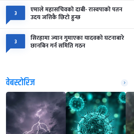
एमाले महासचिवको दाबी- रास्वपाको पतन
३
उदय जत्तिकै छिटो हुन्छ
सिरहामा ज्यान गुमाएका यादवको घटनाबारे
३
छानबिन गर्न समिति गठन
वेबस्टोरिज