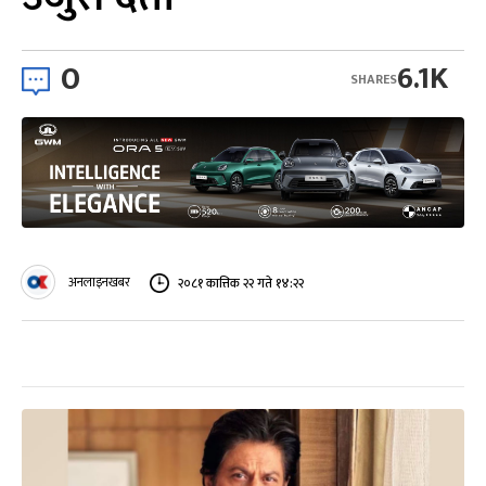
0
6.1K
SHARES
अनलाइनखबर
२०८१ कात्तिक २२ गते १४:२२