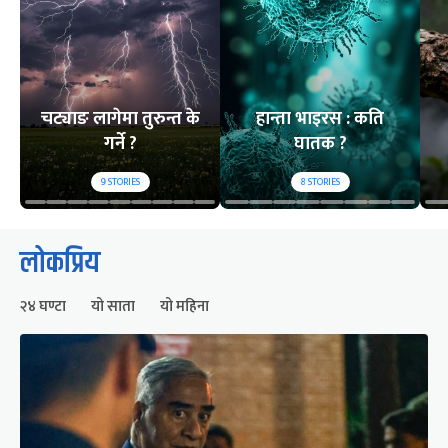
चट्याङ लागेमा तुरुन्त के
हान्ता भाइरस : कति
गर्ने ?
घातक ?
9
STORIES
8
STORIES
लोकप्रिय
२४ घण्टा
यो साता
यो महिना