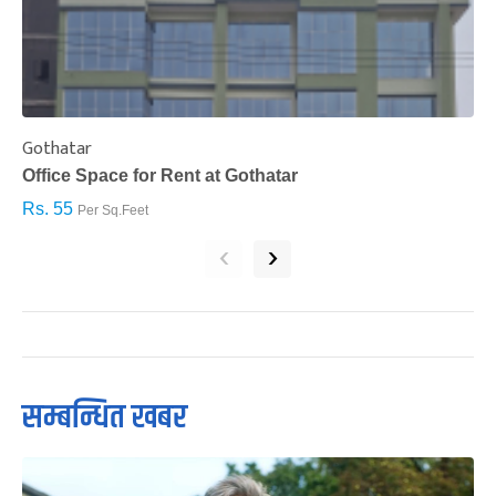
Gothatar
S
Office Space for Rent at Gothatar
H
Rs. 55
R
Per Sq.Feet
‹
›
सम्बन्धित खबर