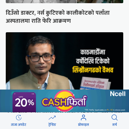
दिउँसो डाक्टर, नर्स कुटिएको कालीकोटको पलाँता
अस्पतालमा राति फेरि आक्रमण
मुगल आक्रमणले तहसनहस सिम्रौनगढको सभ्यता नेपाल
खाल्डोले कसरी जोगायो ?
ताजा अपडेट
ट्रेन्डिङ
प्रोफाइल
सर्च