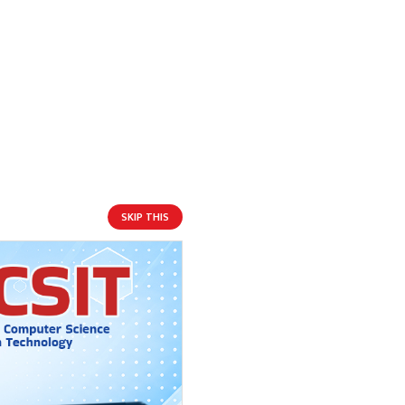
आगामी बिदाहरु
जनै पूर्णिमा
२२ दिन बाँकी
१२
-
भाद्र १२, २०८३
Aug 28, 2026
शुक्र
SKIP THIS
श्रीकृष्ण जन्माष्टमी व्रत
२९ दिन बाँकी
१९
-
भाद्र १९, २०८३
Sep 4, 2026
शुक्र
संविधान दिवस
१ महिना बाँकी
३
-
असोज ३, २०८३
Sep 19, 2026
शनि
घटस्थापना
२ महिना बाँकी
२५
-
असोज २५, २०८३
Oct 11, 2026
आइत