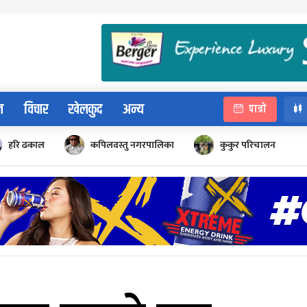
न
विचार
खेलकुद
अन्य
पात्रो
हरि ढकाल
कपिलवस्तु नगरपालिका
कुकुर परिचालन