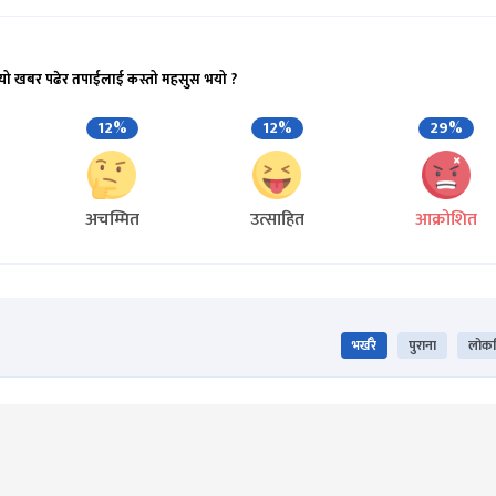
यो खबर पढेर तपाईलाई कस्तो महसुस भयो ?
12%
12%
29%
अचम्मित
उत्साहित
आक्रोशित
भर्खरै
पुराना
लोकप्