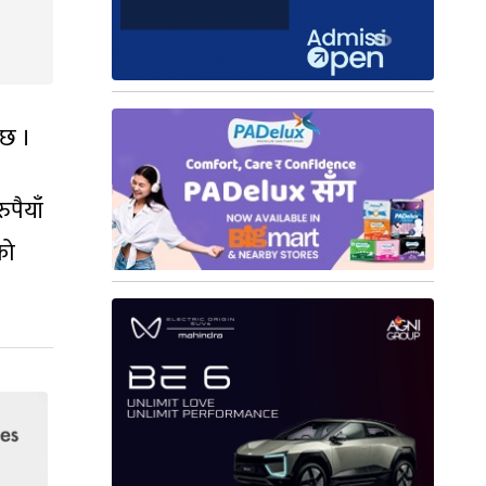
 छ ।
पैयाँ
को