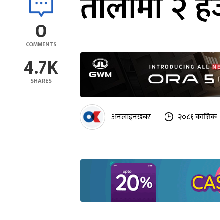
तोलामा २ हज
0
COMMENTS
4.7K
SHARES
अनलाइनखबर
२०८१ कात्तिक 