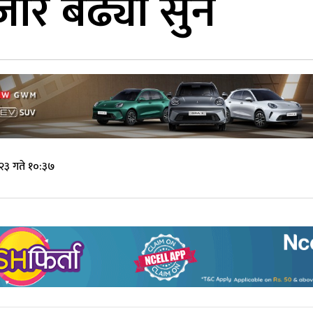
ार बढ्यो सुन
२३ गते १०:३७