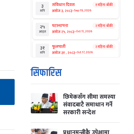
संविधान दिवस
१ महिना बाँकी
३
-
असोज ३, २०८३
Sep 19, 2026
शनि
घटस्थापना
२ महिना बाँकी
२५
-
असोज २५, २०८३
Oct 11, 2026
आइत
फूलपाती
२ महिना बाँकी
३१
-
असोज ३१ , २०८३
Oct 17, 2026
शनि
कार्तिक सङ्क्रान्ति
२ महिना बाँकी
१
सिफारिस
-
कार्तिक १, २०८३
Oct 18, 2026
आइत
महानवमी
२ महिना बाँकी
३
-
कार्तिक ३, २०८३
Oct 20, 2026
मंगल
छिमेकसँग सीमा समस्या
संवादबाटै समाधान गर्ने
विजयादशमी
२ महिना बाँकी
४
सरकारी सन्देश
-
कार्तिक ४, २०८३
Oct 21, 2026
बुध
पापा‌ङ्कुशा एकादशी व्रत
प्रधानमन्त्रीकै उपेक्षामा
२ महिना बाँकी
५