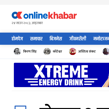
Skip
to
content
२४ साउन २०८३, आइतबार
होमपेज
समाचार
बिजनेस
जीवनशैली
मनोरञ्ज
किरण सिंह
कोटेश्वर
अस्तित्व संकट