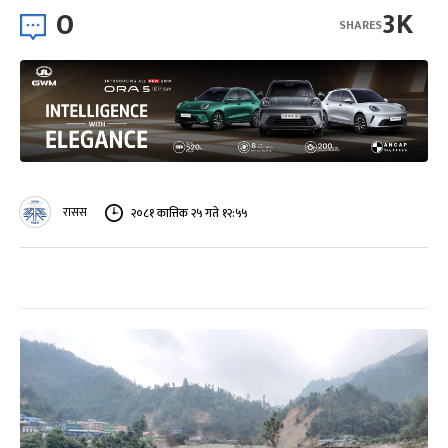
0
3K
SHARES
रासस
२०८१ कात्तिक २५ गते १२:५५