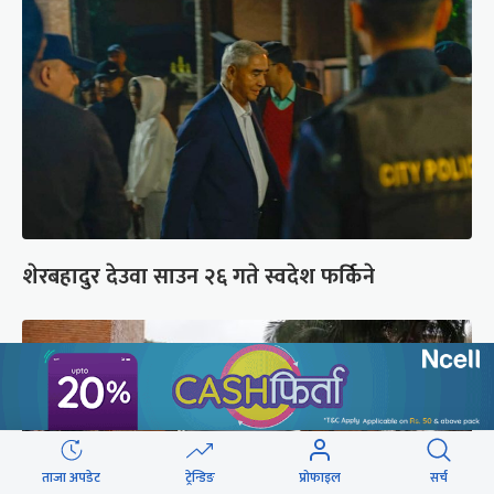
शेरबहादुर देउवा साउन २६ गते स्वदेश फर्किने
ताजा अपडेट
ट्रेन्डिङ
प्रोफाइल
सर्च