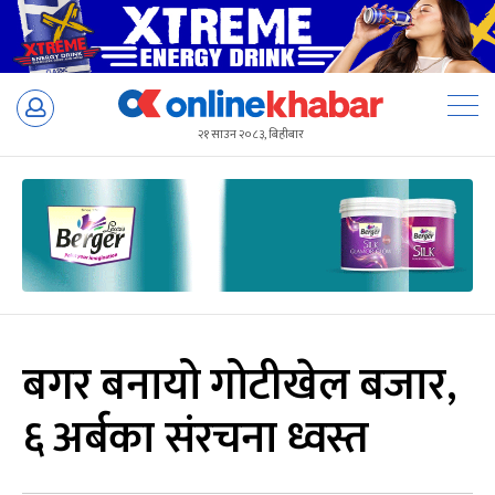
Skip
to
२१ साउन २०८३, बिहीबार
content
बगर बनायो गोटीखेल बजार,
६ अर्बका संरचना ध्वस्त