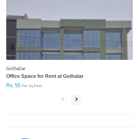
Gothatar
S
Office Space for Rent at Gothatar
H
Rs. 55
R
Per Sq.Feet
‹
›