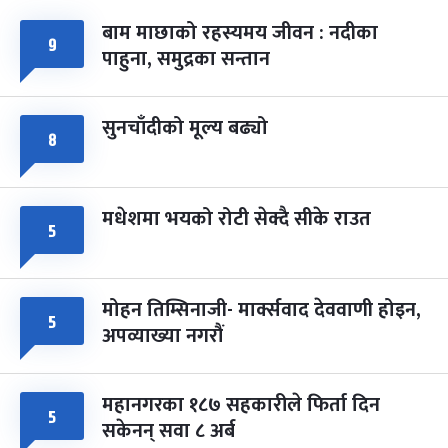
बाम माछाको रहस्यमय जीवन : नदीका
फागुपूर्णिमा
९
७ महिना बाँकी
८
पाहुना, समुद्रका सन्तान
-
चैत्र ८, २०८३
Mar 22, 2027
सोम
सुनचाँदीको मूल्य बढ्यो
८
मधेशमा भयको रोटी सेक्दै सीके राउत
५
मोहन तिम्सिनाजी- मार्क्सवाद देववाणी होइन,
५
अपव्याख्या नगरौं
महानगरका १८७ सहकारीले फिर्ता दिन
५
सकेनन् सवा ८ अर्ब