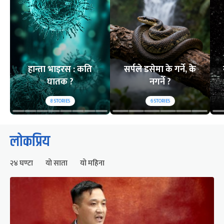
हान्ता भाइरस : कति
सर्पले डसेमा के गर्ने, के
घातक ?
नगर्ने ?
8
STORIES
6
STORIES
लोकप्रिय
२४ घण्टा
यो साता
यो महिना