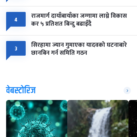
राजमार्ग दायाँबायाँका जग्गामा लाग्ने विकास
४
कर ५ प्रतिशत बिन्दु बढाइँदै
सिरहामा ज्यान गुमाएका यादवको घटनाबारे
३
छानबिन गर्न समिति गठन
वेबस्टोरिज