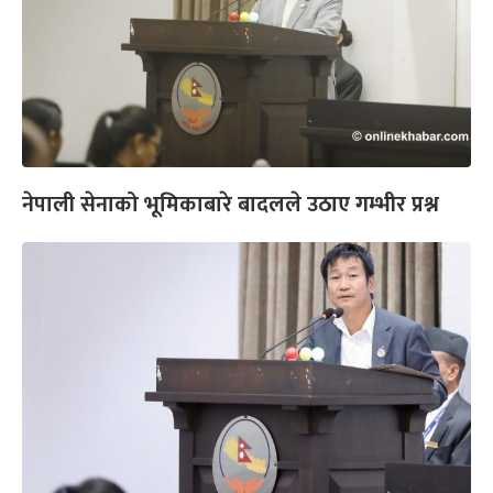
नेपाली सेनाको भूमिकाबारे बादलले उठाए गम्भीर प्रश्न