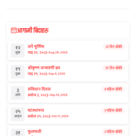
आगामी बिदाहरु
जनै पूर्णिमा
२२ दिन बाँकी
१२
-
भाद्र १२, २०८३
Aug 28, 2026
शुक्र
श्रीकृष्ण जन्माष्टमी व्रत
२९ दिन बाँकी
१९
-
भाद्र १९, २०८३
Sep 4, 2026
शुक्र
संविधान दिवस
१ महिना बाँकी
३
-
असोज ३, २०८३
Sep 19, 2026
शनि
घटस्थापना
२ महिना बाँकी
२५
-
असोज २५, २०८३
Oct 11, 2026
आइत
फूलपाती
२ महिना बाँकी
३१