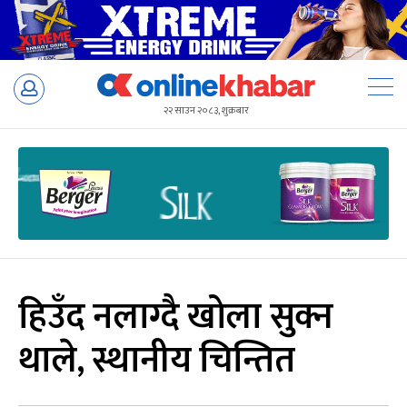
Skip
to
२२ साउन २०८३, शुक्रबार
content
हिउँद नलाग्दै खोला सुक्न
थाले, स्थानीय चिन्तित