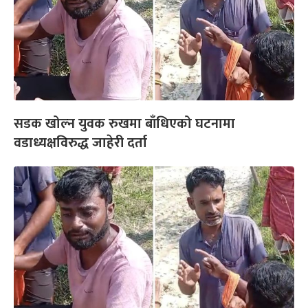
सडक खोल्न युवक रुखमा बाँधिएको घटनामा
वडाध्यक्षविरुद्ध जाहेरी दर्ता