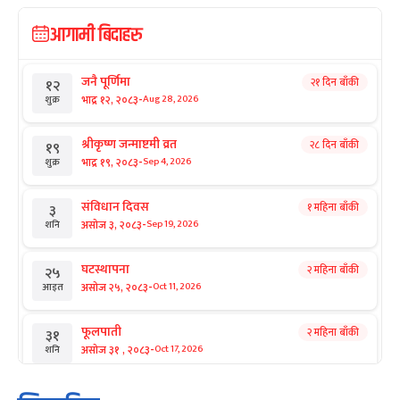
आगामी बिदाहरु
जनै पूर्णिमा
२१ दिन बाँकी
१२
-
भाद्र १२, २०८३
Aug 28, 2026
शुक्र
श्रीकृष्ण जन्माष्टमी व्रत
२८ दिन बाँकी
१९
-
भाद्र १९, २०८३
Sep 4, 2026
शुक्र
संविधान दिवस
१ महिना बाँकी
३
-
असोज ३, २०८३
Sep 19, 2026
शनि
घटस्थापना
२ महिना बाँकी
२५
-
असोज २५, २०८३
Oct 11, 2026
आइत
फूलपाती
२ महिना बाँकी
३१
-
असोज ३१ , २०८३
Oct 17, 2026
शनि
कार्तिक सङ्क्रान्ति
२ महिना बाँकी
१