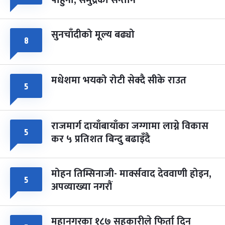
पाहुना, समुद्रका सन्तान
सुनचाँदीको मूल्य बढ्यो
८
मधेशमा भयको रोटी सेक्दै सीके राउत
५
राजमार्ग दायाँबायाँका जग्गामा लाग्ने विकास
५
कर ५ प्रतिशत बिन्दु बढाइँदै
मोहन तिम्सिनाजी- मार्क्सवाद देववाणी होइन,
५
अपव्याख्या नगरौं
महानगरका १८७ सहकारीले फिर्ता दिन