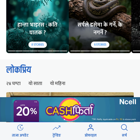
हान्ता भाइरस : कति
सर्पले डसेमा के गर्ने, के
घातक ?
नगर्ने ?
8
STORIES
6
STORIES
लोकप्रिय
२४ घण्टा
यो साता
यो महिना
ताजा अपडेट
ट्रेन्डिङ
प्रोफाइल
सर्च