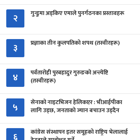
गुन्डुमा अड्किए एमाले पुनर्गठनका प्रस्तावहरू
२
प्रज्ञाका तीन कुलपतिको शपथ (तस्वीरहरू)
३
पर्वतारोही पुरबहादुर गुरुङको अन्त्येष्टि
४
(तस्वीरहरू)
सेनाको नाइटभिजन हेलिकप्टर : भीआईपीका
५
लागि उड्छ, जनताको ज्यान बचाउन उड्दैन
कांग्रेस संस्थापन इतर समूहको राष्ट्रिय भेलालाई
६