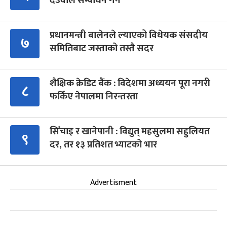
देउवाले सम्बोधन गर्ने
प्रधानमन्त्री बालेनले ल्याएको विधेयक संसदीय
७
समितिबाट जस्ताको तस्तै सदर
शैक्षिक क्रेडिट बैंक : विदेशमा अध्ययन पूरा नगरी
८
फर्किए नेपालमा निरन्तरता
सिँचाइ र खानेपानी : विद्युत् महसुलमा सहुलियत
९
दर, तर १३ प्रतिशत भ्याटको भार
Advertisment