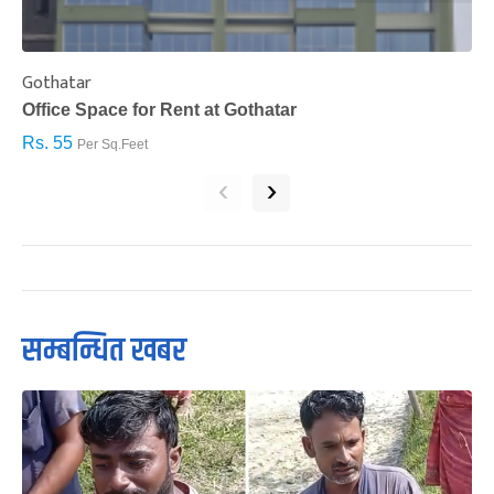
Gothatar
S
Office Space for Rent at Gothatar
H
Rs. 55
R
Per Sq.Feet
‹
›
सम्बन्धित खबर