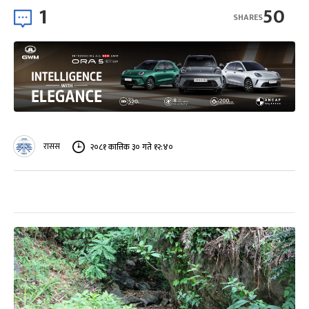
1
50
SHARES
रासस
२०८१ कात्तिक ३० गते १२:४०