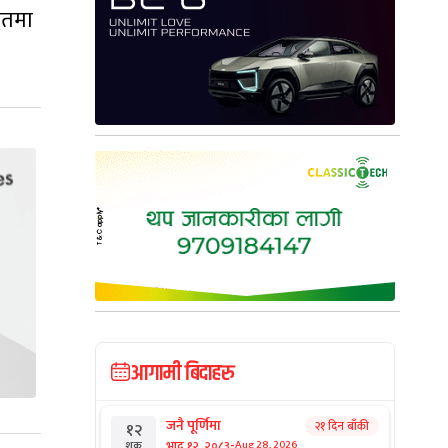
चतमा
आगामी बिदाहरु
जनै पूर्णिमा
२१ दिन बाँकी
१२
-
भाद्र १२, २०८३
Aug 28, 2026
शुक्र