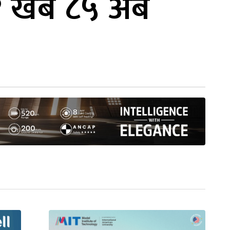
 खर्ब ८५ अर्ब