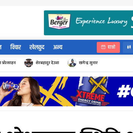
न
विचार
खेलकुद
अन्य
पात्रो
 प्रोत्साहन
शेरबहादुर देउवा
खगेन्द्र सुनार