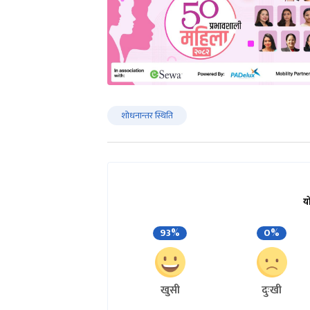
शोधनान्तर स्थिति
य
93%
0%
खुसी
दुःखी