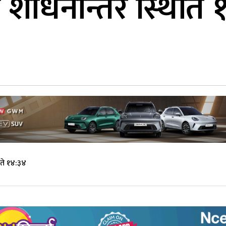
शोधनान्तर स्थिति १
ते १४:३४