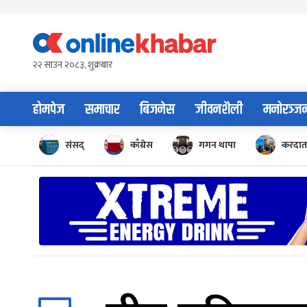
Skip
to
content
२२ साउन २०८३, शुक्रबार
होमपेज
समाचार
बिजनेस
जीवनशैली
मनोरञ्ज
संसद्
काँग्रेस
गगन थापा
करदाता