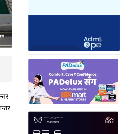
न्तर
ान्तर