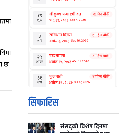
श्रीकृष्ण जन्माष्टमी व्रत
२८ दिन बाँकी
१९
बचतमा
-
भाद्र १९, २०८३
Sep 4, 2026
शुक्र
संविधान दिवस
१ महिना बाँकी
३
-
असोज ३, २०८३
Sep 19, 2026
शनि
वधिमा
घटस्थापना
२ महिना बाँकी
२५
-
असोज २५, २०८३
Oct 11, 2026
आइत
मा छ
फूलपाती
२ महिना बाँकी
३१
-
असोज ३१ , २०८३
Oct 17, 2026
शनि
कार्तिक सङ्क्रान्ति
२ महिना बाँकी
१
सिफारिस
-
कार्तिक १, २०८३
Oct 18, 2026
आइत
महानवमी
२ महिना बाँकी
३
-
कार्तिक ३, २०८३
Oct 20, 2026
मंगल
संसद्को विशेष दिनमा