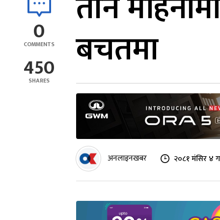
तीन महिनामा 
0
बचतमा
COMMENTS
450
SHARES
अनलाइनखबर
२०८१ मंसिर ४ ग