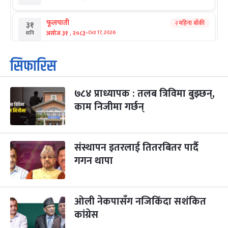
फूलपाती
२ महिना बाँकी
३१
-
असोज ३१ , २०८३
Oct 17, 2026
शनि
कार्तिक सङ्क्रान्ति
२ महिना बाँकी
१
सिफारिस
-
कार्तिक १, २०८३
Oct 18, 2026
आइत
७८४ प्राध्यापक : तलब त्रिविमा बुझ्छन्,
महानवमी
२ महिना बाँकी
३
-
काम निजीमा गर्छन्
कार्तिक ३, २०८३
Oct 20, 2026
मंगल
विजयादशमी
२ महिना बाँकी
४
-
कार्तिक ४, २०८३
Oct 21, 2026
बुध
संस्थापन इतरलाई तितरबितर पार्दै
गगन थापा
पापा‌ङ्कुशा एकादशी व्रत
२ महिना बाँकी
५
-
कार्तिक ५, २०८३
Oct 22, 2026
बिहि
ओली नेकपासँग नजिकिँदा सशंकित
कुकुर तिहार
३ महिना बाँकी
२२
-
कार्तिक २२, २०८३
कांग्रेस
Nov 8, 2026
आइत