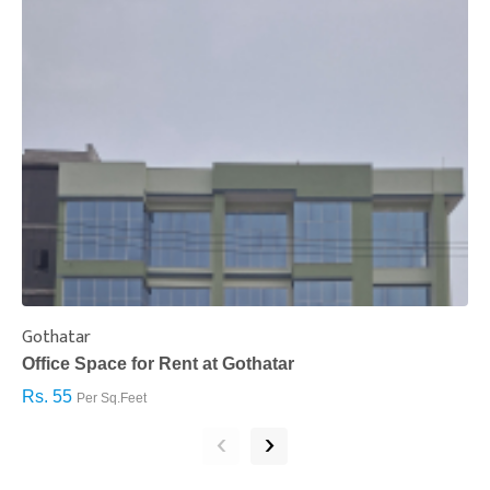
Gothatar
S
Office Space for Rent at Gothatar
H
Rs. 55
R
Per Sq.Feet
‹
›