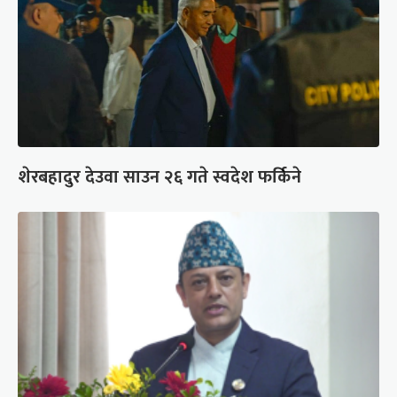
शेरबहादुर देउवा साउन २६ गते स्वदेश फर्किने