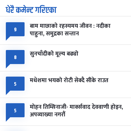
धेरै कमेन्ट गरिएका
पूर्णिमा व्रत
७ महिना बाँकी
७
-
चैत्र ७, २०८३
Mar 21, 2027
आइत
बाम माछाको रहस्यमय जीवन : नदीका
९
फागुपूर्णिमा
७ महिना बाँकी
८
पाहुना, समुद्रका सन्तान
-
चैत्र ८, २०८३
Mar 22, 2027
सोम
सुनचाँदीको मूल्य बढ्यो
८
मधेशमा भयको रोटी सेक्दै सीके राउत
५
मोहन तिम्सिनाजी- मार्क्सवाद देववाणी होइन,
५
अपव्याख्या नगरौं