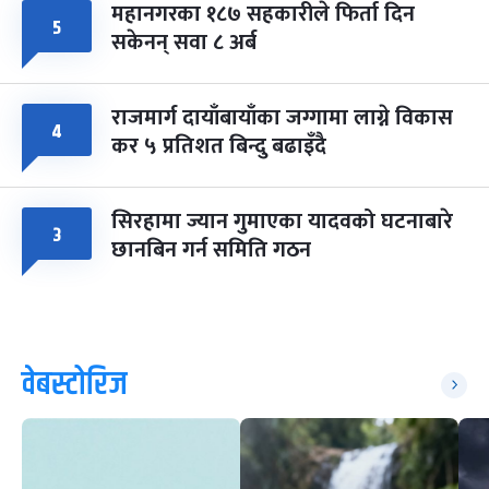
महानगरका १८७ सहकारीले फिर्ता दिन
५
सकेनन् सवा ८ अर्ब
राजमार्ग दायाँबायाँका जग्गामा लाग्ने विकास
४
कर ५ प्रतिशत बिन्दु बढाइँदै
सिरहामा ज्यान गुमाएका यादवको घटनाबारे
३
छानबिन गर्न समिति गठन
वेबस्टोरिज