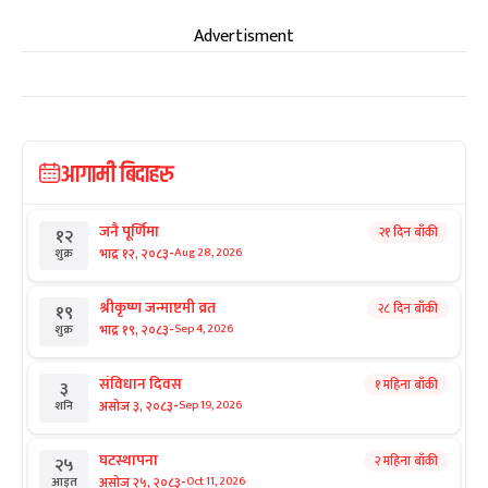
Advertisment
आगामी बिदाहरु
जनै पूर्णिमा
२१ दिन बाँकी
१२
-
भाद्र १२, २०८३
Aug 28, 2026
शुक्र
श्रीकृष्ण जन्माष्टमी व्रत
२८ दिन बाँकी
१९
-
भाद्र १९, २०८३
Sep 4, 2026
शुक्र
संविधान दिवस
१ महिना बाँकी
३
-
असोज ३, २०८३
Sep 19, 2026
शनि
घटस्थापना
२ महिना बाँकी
२५
-
असोज २५, २०८३
Oct 11, 2026
आइत