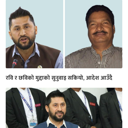
रवि र छविको मुद्दाको सुनुवाइ सकियो, आदेश आउँदै