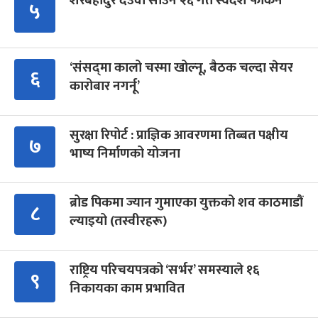
शेरबहादुर देउवा साउन २६ गते स्वदेश फर्किने
५
‘संसद्‍मा कालो चस्मा खोल्नू, बैठक चल्दा सेयर
६
कारोबार नगर्नू’
सुरक्षा रिपोर्ट : प्राज्ञिक आवरणमा तिब्बत पक्षीय
७
भाष्य निर्माणको योजना
ब्रोड पिकमा ज्यान गुमाएका युक्तको शव काठमाडौं
८
ल्याइयो (तस्वीरहरू)
राष्ट्रिय परिचयपत्रको ‘सर्भर’ समस्याले १६
९
निकायका काम प्रभावित