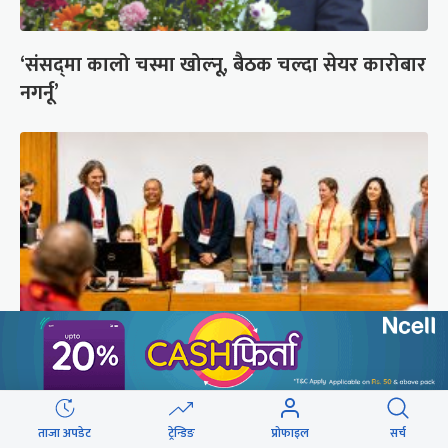
‘संसद्‍मा कालो चस्मा खोल्नू, बैठक चल्दा सेयर कारोबार
नगर्नू’
सुरक्षा रिपोर्ट : प्राज्ञिक आवरणमा तिब्बत पक्षीय भाष्य
निर्माणको योजना
ताजा अपडेट
ट्रेन्डिङ
प्रोफाइल
सर्च