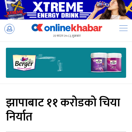
Skip
to
२२ साउन २०८३, शुक्रबार
content
झापाबाट ११ करोडको चिया
निर्यात