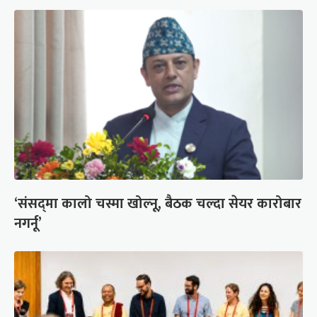
‘संसद्‍मा कालो चस्मा खोल्नू, बैठक चल्दा सेयर कारोबार
नगर्नू’