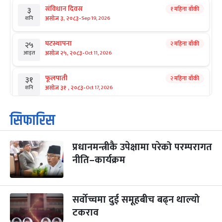
संविधान दिवस
१ महिना बाँकी
३
-
असोज ३, २०८३
Sep 19, 2026
शनि
घटस्थापना
२ महिना बाँकी
२५
-
असोज २५, २०८३
Oct 11, 2026
आइत
फूलपाती
२ महिना बाँकी
३१
-
असोज ३१ , २०८३
Oct 17, 2026
शनि
कार्तिक सङ्क्रान्ति
२ महिना बाँकी
१
सिफारिस
-
कार्तिक १, २०८३
Oct 18, 2026
आइत
प्रधानमन्त्रीकै उपेक्षामा परेको परम्परागत
महानवमी
२ महिना बाँकी
३
-
नीति–कार्यक्रम
कार्तिक ३, २०८३
Oct 20, 2026
मंगल
विजयादशमी
२ महिना बाँकी
४
-
कार्तिक ४, २०८३
Oct 21, 2026
बुध
सर्वोच्चमा दुई समूहबीच बढ्न थाल्यो
टकराव
पापा‌ङ्कुशा एकादशी व्रत
२ महिना बाँकी
५