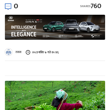
0
760
SHARES
रासस
२०८१ मंसिर ७ गते १०:४६