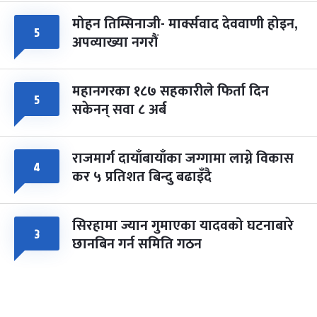
मोहन तिम्सिनाजी- मार्क्सवाद देववाणी होइन,
५
अपव्याख्या नगरौं
महानगरका १८७ सहकारीले फिर्ता दिन
५
सकेनन् सवा ८ अर्ब
राजमार्ग दायाँबायाँका जग्गामा लाग्ने विकास
४
कर ५ प्रतिशत बिन्दु बढाइँदै
सिरहामा ज्यान गुमाएका यादवको घटनाबारे
३
छानबिन गर्न समिति गठन