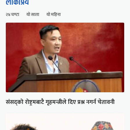
लोकप्रिय
२४ घण्टा
यो साता
यो महिना
संसद्को रोष्ट्रमबाटै गृहमन्त्रीले दिए प्रश्न नगर्न चेतावनी