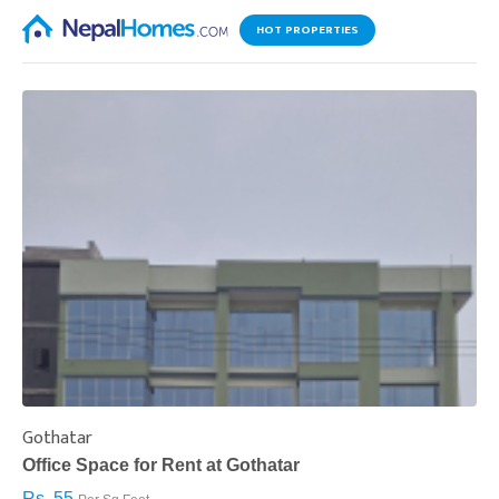
HOT PROPERTIES
Gothatar
S
Office Space for Rent at Gothatar
H
Rs. 55
R