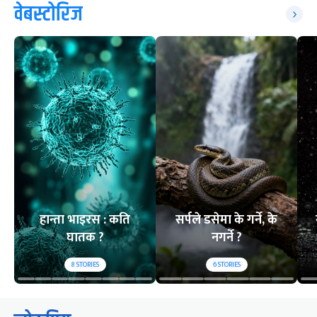
वेबस्टोरिज
हान्ता भाइरस : कति
सर्पले डसेमा के गर्ने, के
घातक ?
नगर्ने ?
8
STORIES
6
STORIES