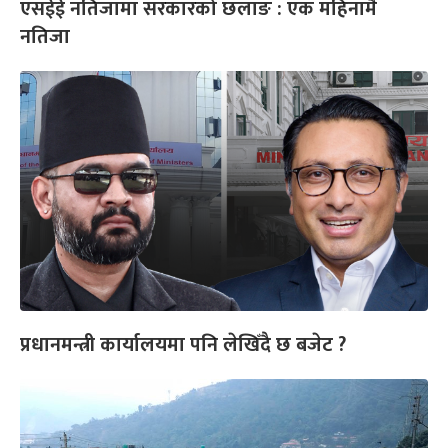
एसईई नतिजामा सरकारको छलाङ : एक महिनामै
नतिजा
प्रधानमन्त्री कार्यालयमा पनि लेखिँदै छ बजेट ?