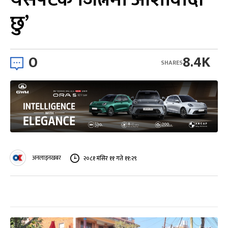
छु’
0
8.4K
SHARES
अनलाइनखबर
२०८१ मंसिर ११ गते ११:२९