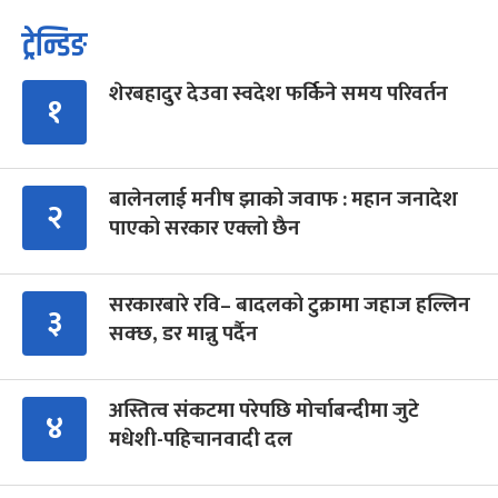
ट्रेन्डिङ
शेरबहादुर देउवा स्वदेश फर्किने समय परिवर्तन
१
बालेनलाई मनीष झाको जवाफ : महान जनादेश
२
पाएको सरकार एक्लो छैन
सरकारबारे रवि– बादलको टुक्रामा जहाज हल्लिन
३
सक्छ, डर मान्नु पर्दैन
अस्तित्व संकटमा परेपछि मोर्चाबन्दीमा जुटे
४
मधेशी-पहिचानवादी दल