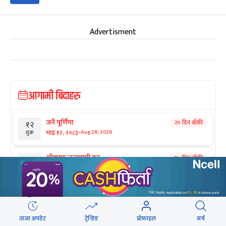
Advertisment
आगामी बिदाहरु
जनै पूर्णिमा
२० दिन बाँकी
१२
-
भाद्र १२, २०८३
Aug 28, 2026
शुक्र
श्रीकृष्ण जन्माष्टमी व्रत
२७ दिन बाँकी
१९
-
भाद्र १९, २०८३
Sep 4, 2026
शुक्र
संविधान दिवस
१ महिना बाँकी
३
-
असोज ३, २०८३
Sep 19, 2026
शनि
ताजा अपडेट
ट्रेन्डिङ
प्रोफाइल
सर्च