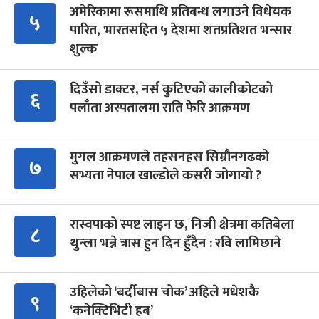
अमेरिकामा रूसमाथि प्रतिबन्ध लगाउने विधेयक
५
पारित, भारतसहित ५ देशमा शतप्रतिशत भन्सार
शुल्क
दिउँसो डाक्टर, नर्स कुटिएको कालीकोटको
६
पलाँता अस्पतालमा राति फेरि आक्रमण
मुगल आक्रमणले तहसनहस सिम्रौनगढको
७
सभ्यता नेपाल खाल्डोले कसरी जोगायो ?
रास्वपाको स्पष्ट लाइन छ, निजी क्षेत्रमा कतिबेला
८
थुन्ला भन्ने त्रास हुन दिन हुँदैन : रवि लामिछाने
उहिलेको ‘बर्दीबास चोक’ अहिले मधेशकै
९
‘कनेक्टिभिटी हब’