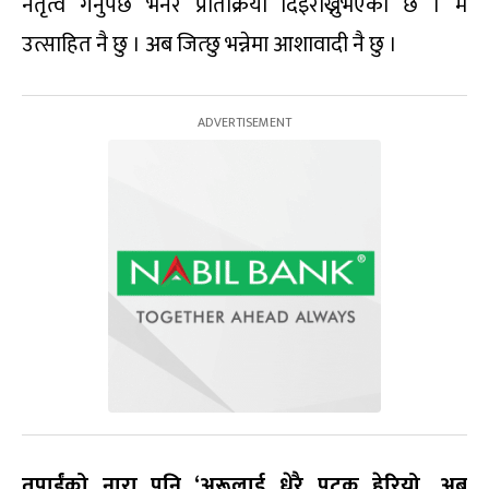
नेतृत्व गर्नुपर्छ भनेर प्रतिक्रिया दिइराख्नुभएको छ । म
उत्साहित नै छु । अब जित्छु भन्नेमा आशावादी नै छु ।
तपाईंको नारा पनि ‘अरूलाई धेरै पटक हेरियो, अब