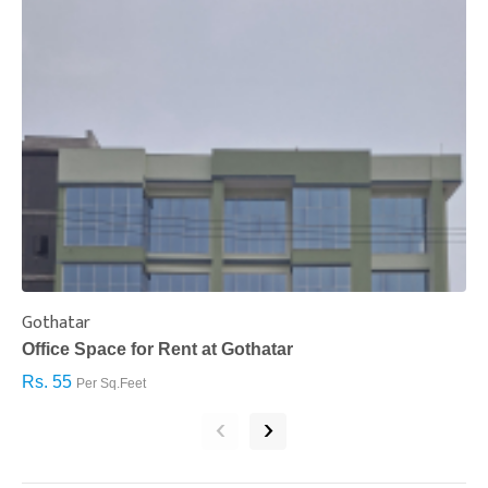
Gothatar
S
Office Space for Rent at Gothatar
H
Rs. 55
R
Per Sq.Feet
‹
›