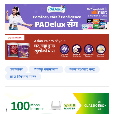
उपनिर्वाचन
कीर्तिपुर नगरपालिका
नेकपा माओवादी केन्द्र
प्रा.डा. शिवशरण महर्जन