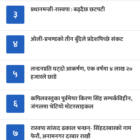
प्रधानमन्त्री-रास्वपा : बढ्दैछ छटपटी
३
ओली-प्रचण्डको तीन बुँदेले प्रदेशपिच्छे संकट
४
लन्डनप्रति घट्दो आकर्षण, एक वर्षमा ४ लाख २०
५
हजारले छाडे
कपिलवस्तुका पूर्वमेयर किरण सिंह सम्पर्कविहीन,
६
जंगलमा भेटियो मोटरसाइकल
रास्वपा सांसद ढकाल भन्छन्- सिंहदरबारको नाम
७
फेरौं, अनामनगर दरबार राखौं