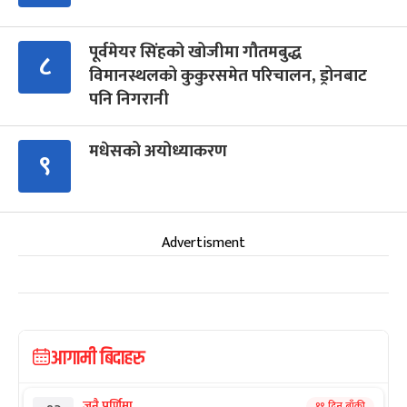
पूर्वमेयर सिंहको खोजीमा गौतमबुद्ध
८
विमानस्थलको कुकुरसमेत परिचालन, ड्रोनबाट
पनि निगरानी
मधेसको अयोध्याकरण
९
Advertisment
आगामी बिदाहरु
जनै पूर्णिमा
१९ दिन बाँकी