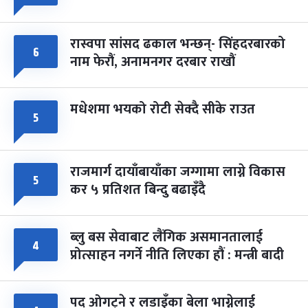
रास्वपा सांसद ढकाल भन्छन्- सिंहदरबारको
६
नाम फेरौं, अनामनगर दरबार राखौं
मधेशमा भयको रोटी सेक्दै सीके राउत
५
राजमार्ग दायाँबायाँका जग्गामा लाग्ने विकास
५
कर ५ प्रतिशत बिन्दु बढाइँदै
ब्लु बस सेवाबाट लैंगिक असमानतालाई
४
प्रोत्साहन नगर्ने नीति लिएका हौं : मन्त्री बादी
पद ओगट्ने र लडाइँका बेला भाग्नेलाई