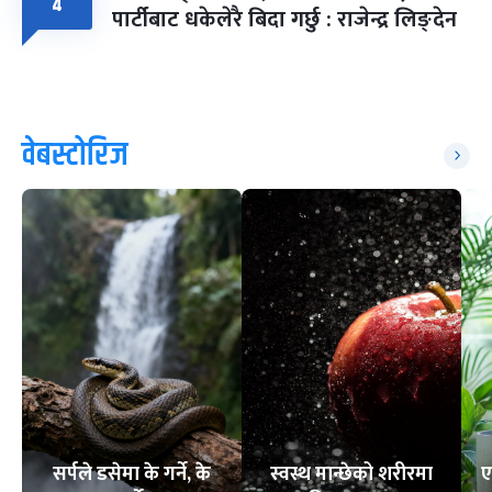
४
पार्टीबाट धकेलेरै बिदा गर्छु : राजेन्द्र लिङ्देन
वेबस्टोरिज
सर्पले डसेमा के गर्ने, के
स्वस्थ मान्छेको शरीरमा
ए