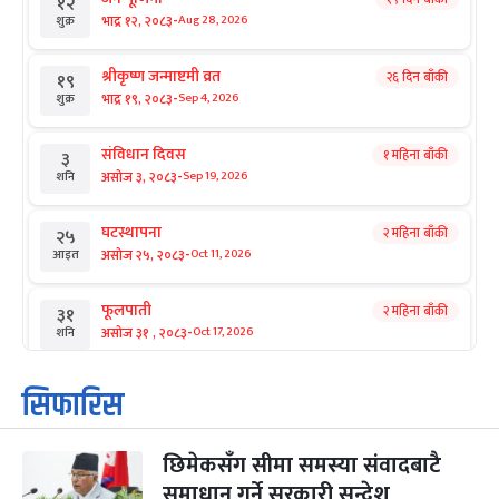
१२
-
भाद्र १२, २०८३
Aug 28, 2026
शुक्र
श्रीकृष्ण जन्माष्टमी व्रत
२६ दिन बाँकी
१९
-
भाद्र १९, २०८३
Sep 4, 2026
शुक्र
संविधान दिवस
१ महिना बाँकी
३
-
असोज ३, २०८३
Sep 19, 2026
शनि
घटस्थापना
२ महिना बाँकी
२५
-
असोज २५, २०८३
Oct 11, 2026
आइत
फूलपाती
२ महिना बाँकी
३१
-
असोज ३१ , २०८३
Oct 17, 2026
शनि
कार्तिक सङ्क्रान्ति
२ महिना बाँकी
१
सिफारिस
-
कार्तिक १, २०८३
Oct 18, 2026
आइत
छिमेकसँग सीमा समस्या संवादबाटै
महानवमी
२ महिना बाँकी
३
-
समाधान गर्ने सरकारी सन्देश
कार्तिक ३, २०८३
Oct 20, 2026
मंगल