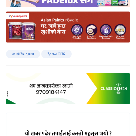
कम्बोडिया भ्रमण
देवराज घिमिरे
यो खबर पढेर तपाईलाई कस्तो महसुस भयो ?