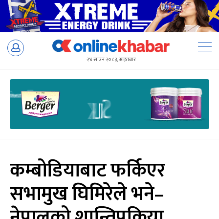
Skip
to
२४ साउन २०८३, आइतबार
content
कम्बोडियाबाट फर्किएर
सभामुख घिमिरेले भने–
नेपालको शान्तिप्रक्रिया