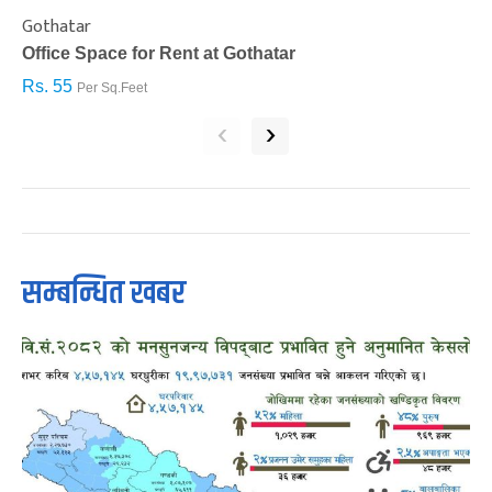
Gothatar
S
Office Space for Rent at Gothatar
H
Rs. 55
R
Per Sq.Feet
‹
›
सम्बन्धित खबर