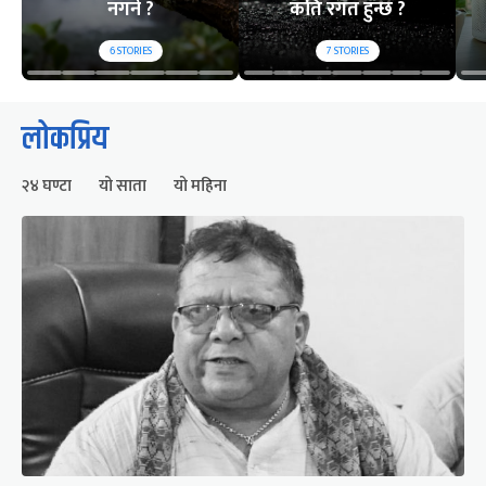
नगर्ने ?
कति रगत हुन्छ ?
6
STORIES
7
STORIES
लोकप्रिय
२४ घण्टा
यो साता
यो महिना