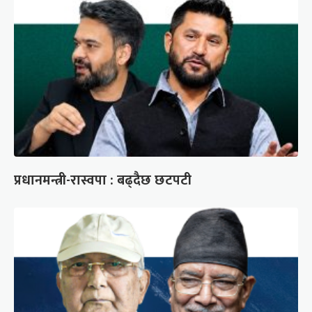
प्रधानमन्त्री-रास्वपा : बढ्दैछ छटपटी