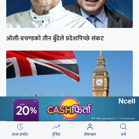
ओली-प्रचण्डको तीन बुँदेले प्रदेशपिच्छे संकट
लन्डनप्रति घट्दो आकर्षण, एक वर्षमा ४ लाख २०
ताजा अपडेट
ट्रेन्डिङ
प्रोफाइल
सर्च