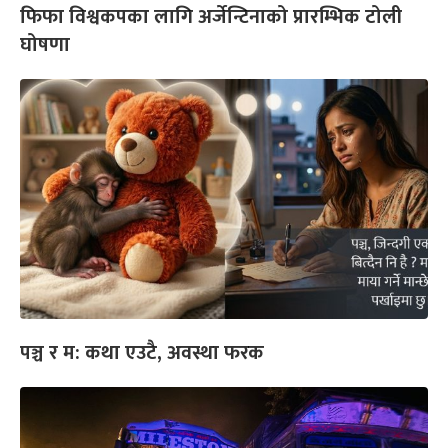
फिफा विश्वकपका लागि अर्जेन्टिनाको प्रारम्भिक टोली
घोषणा
पञ्च र म: कथा एउटै, अवस्था फरक