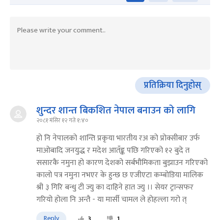
प्रतिक्रिया दिनुहोस्
शुन्दर शान्त बिकशित नेपाल बनाउन को लागि
२०८१ मंसिर १२ गते १:४०
हो नि नेपालको शान्ति प्रकृया भारतीय रअ को प्रोक्सीबार उर्फ
माओबादि जनयुद्ध र मदेश आतँङ्क पछि गरिएको १२ बुदे त
ससारकै नमुना हो कारण देशको सर्बभौमिकता बुझाउन गरिएको
कालो पत्र नमुना नभएर के हुन्छ छ एजीएटा कम्बोडिया मालिक
श्री ३ गिरि बन्धु टी ज्यु का दाहिने हात ज्यु ।। सेयर ट्रान्सफर
गरियो होला नि अन्तै - या मार्सी चामल ले होहल्ला गरो त्
Reply
3
1