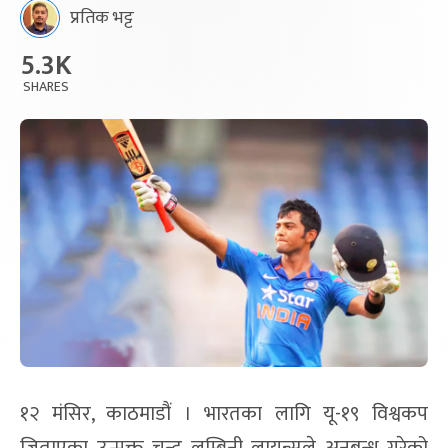
प्रतिक भट्ट
5.3K
SHARES
१२ मंसिर, काठमाडौं । भारतका लागि यू-१९ विश्वकप
जिताएका उन्मुक्त चन्द लुम्बिनी लायन्सले अनुबन्ध गरेको