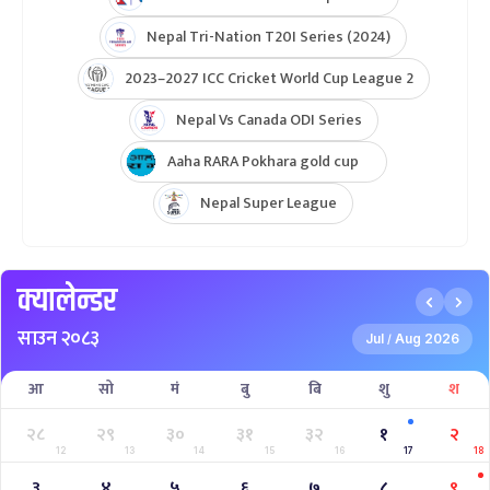
Nepal Tri-Nation T20I Series (2024)
2023–2027 ICC Cricket World Cup League 2
Nepal Vs Canada ODI Series
Aaha RARA Pokhara gold cup
Nepal Super League
क्यालेन्डर
साउन २०८३
Jul
Aug 2026
/
आ
सो
मं
बु
बि
शु
श
२८
२९
३०
३१
३२
१
२
12
13
14
15
16
17
18
३
४
५
६
७
८
९