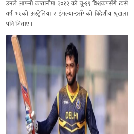
उनले आफ्नो कप्तानीमा २०१२ को यू-१९ विश्वकपसँगै त्यसै
वर्ष भएको अस्ट्रेलिया र इंगल्यान्डसँगको त्रिदेशीय श्रृंखला
पनि जिताए ।