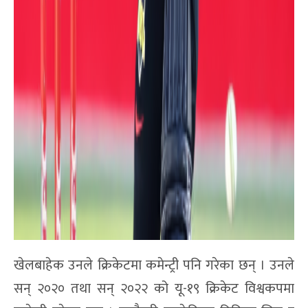
खेलबाहेक उनले क्रिकेटमा कमेन्ट्री पनि गरेका छन् । उनले
सन् २०२० तथा सन् २०२२ को यू-१९ क्रिकेट विश्वकपमा