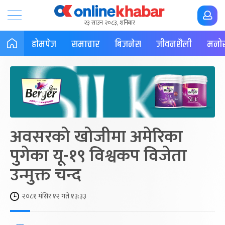
२३ साउन २०८३, शनिबार
होमपेज
समाचार
बिजनेस
जीवनशैली
मनोर
अवसरको खोजीमा अमेरिका
पुगेका यू-१९ विश्वकप विजेता
उन्मुक्त चन्द
२०८१ मंसिर १२ गते १३:३३