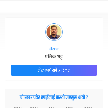
छठपर्व
३ महिना बाँकी
२९
-
कार्तिक २९, २०८३
Nov 15, 2026
आइत
क्रिसमस डे
४ महिना बाँकी
१०
-
पौष १०, २०८३
Dec 25, 2026
शुक्र
तमुल्होछार
४ महिना बाँकी
१५
-
पौष १५, २०८३
Dec 30, 2026
बुध
लेखक
पृथ्वी जयन्ती
५ महिना बाँकी
२७
प्रतिक भट्ट
-
पौष २७, २०८३
Jan 11, 2027
सोम
लेखकको सबै आर्टिकल
माघे सङ्क्रान्ति
५ महिना बाँकी
१
-
माघ १, २०८३
Jan 15, 2027
शुक्र
सहिद दिवस
५ महिना बाँकी
१६
-
माघ १६, २०८३
Jan 30, 2027
शनि
यो खबर पढेर तपाईलाई कस्तो महसुस भयो ?
सोनम ल्होछार
६ महिना बाँकी
२४