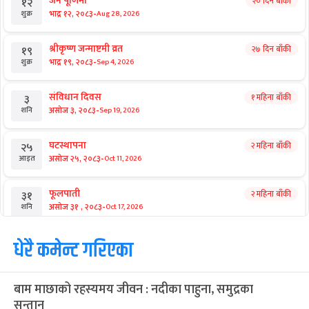
जनै पूर्णिमा
२० दिन बाँकी
१२
-
भाद्र १२, २०८३
Aug 28, 2026
शुक्र
श्रीकृष्ण जन्माष्टमी व्रत
२७ दिन बाँकी
१९
-
भाद्र १९, २०८३
Sep 4, 2026
शुक्र
संविधान दिवस
१ महिना बाँकी
३
-
असोज ३, २०८३
Sep 19, 2026
शनि
घटस्थापना
२ महिना बाँकी
२५
-
असोज २५, २०८३
Oct 11, 2026
आइत
फूलपाती
२ महिना बाँकी
३१
-
असोज ३१ , २०८३
Oct 17, 2026
शनि
कार्तिक सङ्क्रान्ति
धेरै कमेन्ट गरिएका
२ महिना बाँकी
१
-
कार्तिक १, २०८३
Oct 18, 2026
आइत
बाम माछाको रहस्यमय जीवन : नदीका पाहुना, समुद्रका
महानवमी
२ महिना बाँकी
३
सन्तान
-
कार्तिक ३, २०८३
Oct 20, 2026
मंगल