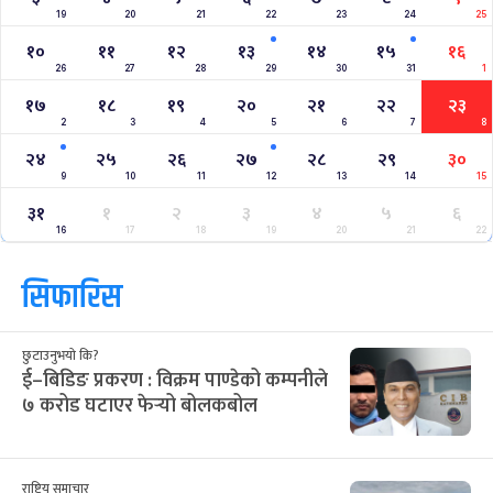
19
20
21
22
23
24
25
१०
११
१२
१३
१४
१५
१६
26
27
28
29
30
31
1
१७
१८
१९
२०
२१
२२
२३
2
3
4
5
6
7
8
२४
२५
२६
२७
२८
२९
३०
9
10
11
12
13
14
15
३१
१
२
३
४
५
६
16
17
18
19
20
21
22
सिफारिस
छुटाउनुभयो कि?
ई–बिडिङ प्रकरण : विक्रम पाण्डेको कम्पनीले
७ करोड घटाएर फेर्‍यो बोलकबोल
राष्ट्रिय समाचार