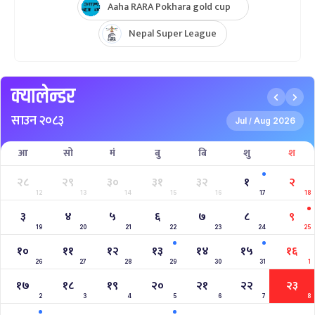
Aaha RARA Pokhara gold cup
Nepal Super League
क्यालेन्डर
साउन २०८३
Jul
Aug 2026
/
आ
सो
मं
बु
बि
शु
श
२८
२९
३०
३१
३२
१
२
12
13
14
15
16
17
18
३
४
५
६
७
८
९
19
20
21
22
23
24
25
१०
११
१२
१३
१४
१५
१६
26
27
28
29
30
31
1
१७
१८
१९
२०
२१
२२
२३
2
3
4
5
6
7
8