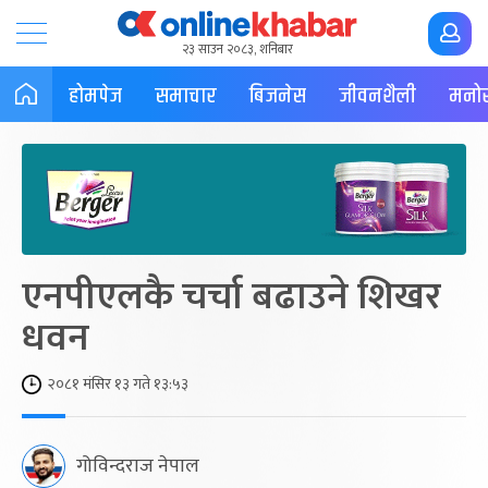
२३ साउन २०८३, शनिबार
होमपेज
समाचार
बिजनेस
जीवनशैली
मनोर
एनपीएलकै चर्चा बढाउने शिखर
धवन
२०८१ मंसिर १३ गते १३:५३
गोविन्दराज नेपाल