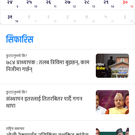
२४
२५
२६
२७
२८
२९
३०
9
10
11
12
13
14
15
३१
१
२
३
४
५
६
16
17
18
19
20
21
22
सिफारिस
छुटाउनुभयो कि?
७८४ प्राध्यापक : तलब त्रिविमा बुझ्छन्, काम
निजीमा गर्छन्
छुटाउनुभयो कि?
संस्थापन इतरलाई तितरबितर पार्दै गगन
थापा
राष्ट्रिय समाचार