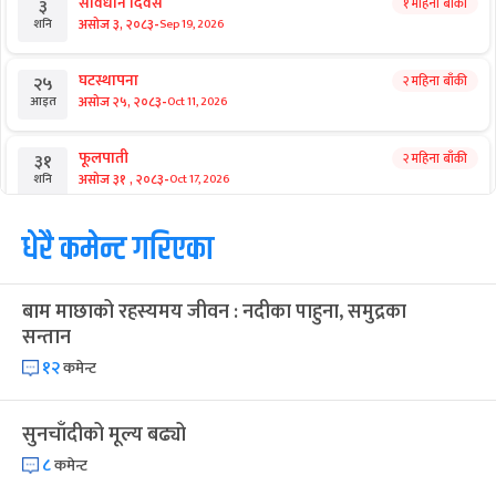
संविधान दिवस
१ महिना बाँकी
३
-
असोज ३, २०८३
Sep 19, 2026
शनि
घटस्थापना
२ महिना बाँकी
२५
-
असोज २५, २०८३
Oct 11, 2026
आइत
फूलपाती
२ महिना बाँकी
३१
-
असोज ३१ , २०८३
Oct 17, 2026
शनि
कार्तिक सङ्क्रान्ति
धेरै कमेन्ट गरिएका
२ महिना बाँकी
१
-
कार्तिक १, २०८३
Oct 18, 2026
आइत
बाम माछाको रहस्यमय जीवन : नदीका पाहुना, समुद्रका
महानवमी
२ महिना बाँकी
३
सन्तान
-
कार्तिक ३, २०८३
Oct 20, 2026
मंगल
१२
कमेन्ट
विजयादशमी
२ महिना बाँकी
४
-
कार्तिक ४, २०८३
Oct 21, 2026
बुध
सुनचाँदीको मूल्य बढ्यो
८
कमेन्ट
पापा‌ङ्कुशा एकादशी व्रत
२ महिना बाँकी
५
-
कार्तिक ५, २०८३
Oct 22, 2026
बिहि