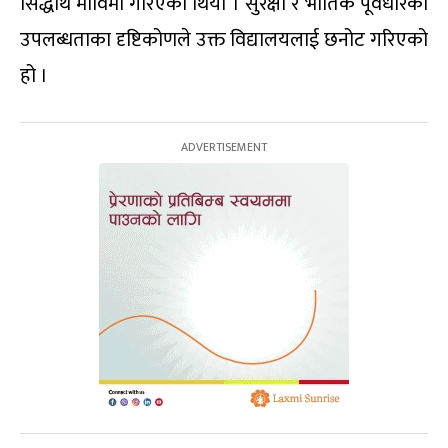
सिद्धार्थ माविमा गरिएको थियो । सुरक्षा र भौतिक पूर्वधारको
उपलब्धताका दृष्टिकोणले उक्त विद्यालयलाई छनोट गरिएको
हो ।