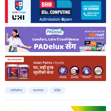
उपनिर्वाचन
मतगणना
हेटौंडा