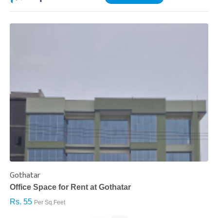
Gothatar
S
Office Space for Rent at Gothatar
H
Rs. 55
R
Per Sq.Feet