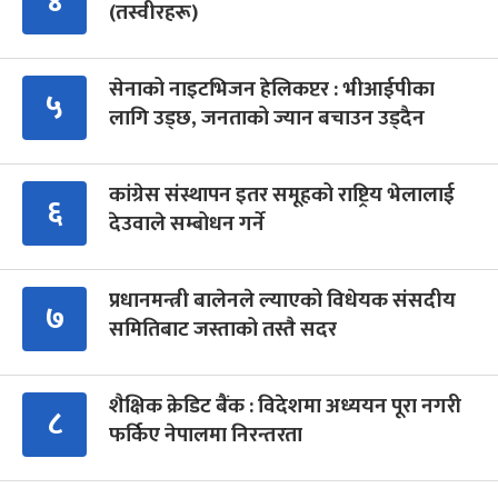
४
(तस्वीरहरू)
सेनाको नाइटभिजन हेलिकप्टर : भीआईपीका
५
लागि उड्छ, जनताको ज्यान बचाउन उड्दैन
कांग्रेस संस्थापन इतर समूहको राष्ट्रिय भेलालाई
६
देउवाले सम्बोधन गर्ने
प्रधानमन्त्री बालेनले ल्याएको विधेयक संसदीय
७
समितिबाट जस्ताको तस्तै सदर
शैक्षिक क्रेडिट बैंक : विदेशमा अध्ययन पूरा नगरी
८
फर्किए नेपालमा निरन्तरता