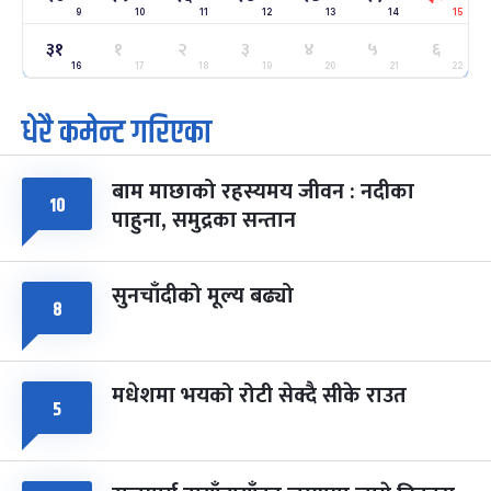
9
10
11
12
13
14
15
ग्याल्पो ल्होसार
७ महिना बाँकी
२५
३१
१
२
३
४
५
६
-
फाल्गुन २५, २०८३
Mar 9, 2027
मंगल
16
17
18
19
20
21
22
धेरै कमेन्ट गरिएका
पूर्णिमा व्रत
७ महिना बाँकी
७
-
चैत्र ७, २०८३
Mar 21, 2027
आइत
बाम माछाको रहस्यमय जीवन : नदीका
फागुपूर्णिमा
७ महिना बाँकी
८
१०
पाहुना, समुद्रका सन्तान
-
चैत्र ८, २०८३
Mar 22, 2027
सोम
सुनचाँदीको मूल्य बढ्यो
८
मधेशमा भयको रोटी सेक्दै सीके राउत
५