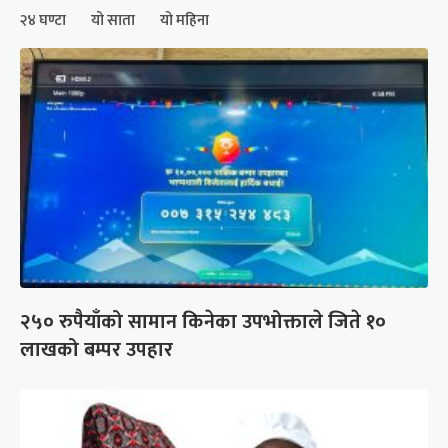
२४ घण्टा
यो साता
यो महिना
२५० रुपैयाँको सामान किनेका उपभोक्ताले जिते १०
लाखको बम्पर उपहार