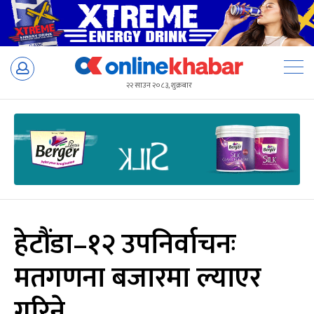
Skip
to
२२ साउन २०८३, शुक्रबार
content
हेटौंडा–१२ उपनिर्वाचनः
मतगणना बजारमा ल्याएर
गरिने