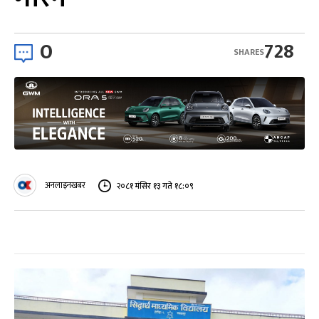
0
728
SHARES
अनलाइनखबर
२०८१ मंसिर १३ गते १८:०९