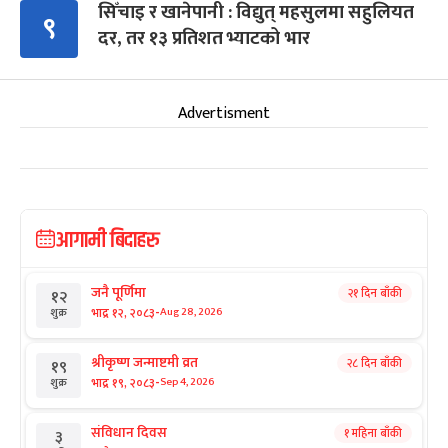
सिँचाइ र खानेपानी : विद्युत् महसुलमा सहुलियत
९
दर, तर १३ प्रतिशत भ्याटको भार
Advertisment
आगामी बिदाहरु
जनै पूर्णिमा
२१ दिन बाँकी
१२
-
भाद्र १२, २०८३
Aug 28, 2026
शुक्र
श्रीकृष्ण जन्माष्टमी व्रत
२८ दिन बाँकी
१९
-
भाद्र १९, २०८३
Sep 4, 2026
शुक्र
संविधान दिवस
१ महिना बाँकी
३