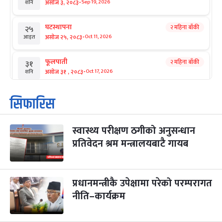
-
असोज ३, २०८३
Sep 19, 2026
शनि
घटस्थापना
२ महिना बाँकी
२५
-
असोज २५, २०८३
Oct 11, 2026
आइत
फूलपाती
२ महिना बाँकी
३१
-
असोज ३१ , २०८३
Oct 17, 2026
शनि
कार्तिक सङ्क्रान्ति
२ महिना बाँकी
१
सिफारिस
-
कार्तिक १, २०८३
Oct 18, 2026
आइत
स्वास्थ्य परीक्षण ठगीको अनुसन्धान
महानवमी
२ महिना बाँकी
३
-
प्रतिवेदन श्रम मन्त्रालयबाटै गायब
कार्तिक ३, २०८३
Oct 20, 2026
मंगल
विजयादशमी
२ महिना बाँकी
४
-
कार्तिक ४, २०८३
Oct 21, 2026
बुध
प्रधानमन्त्रीकै उपेक्षामा परेको परम्परागत
नीति–कार्यक्रम
पापा‌ङ्कुशा एकादशी व्रत
२ महिना बाँकी
५
-
कार्तिक ५, २०८३
Oct 22, 2026
बिहि