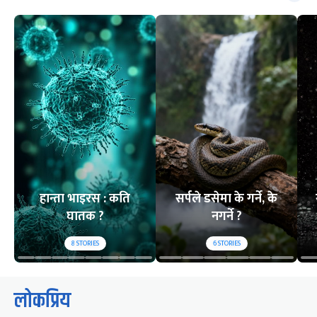
हान्ता भाइरस : कति
सर्पले डसेमा के गर्ने, के
घातक ?
नगर्ने ?
8
STORIES
6
STORIES
लोकप्रिय