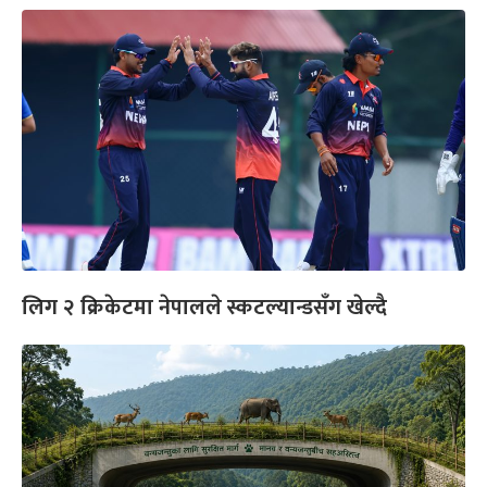
लिग २ क्रिकेटमा नेपालले स्कटल्यान्डसँग खेल्दै