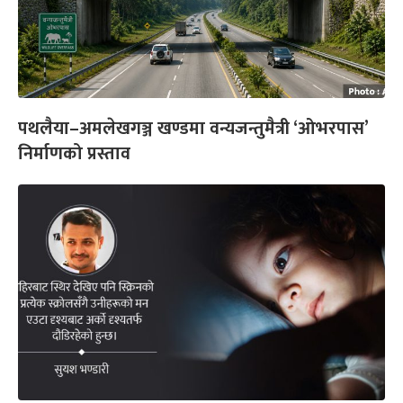
पथलैया–अमलेखगञ्ज खण्डमा वन्यजन्तुमैत्री ‘ओभरपास’
निर्माणको प्रस्ताव