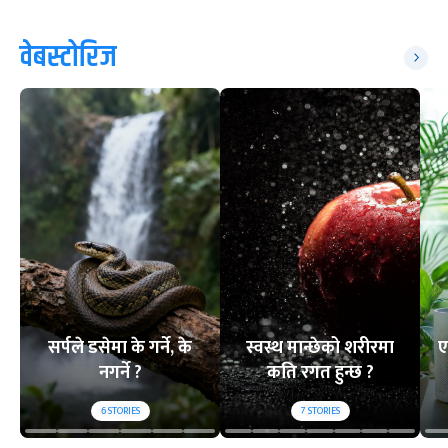
वेबस्टोरिज
सर्पले डसेमा के गर्ने, के
स्वस्थ मान्छेको शरीरमा
ए
नगर्ने ?
कति रगत हुन्छ ?
6
STORIES
7
STORIES