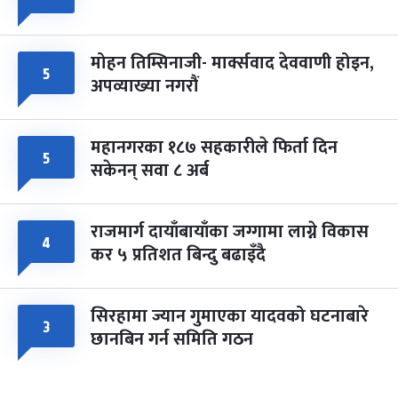
मोहन तिम्सिनाजी- मार्क्सवाद देववाणी होइन,
५
अपव्याख्या नगरौं
महानगरका १८७ सहकारीले फिर्ता दिन
५
सकेनन् सवा ८ अर्ब
राजमार्ग दायाँबायाँका जग्गामा लाग्ने विकास
४
कर ५ प्रतिशत बिन्दु बढाइँदै
सिरहामा ज्यान गुमाएका यादवको घटनाबारे
३
छानबिन गर्न समिति गठन