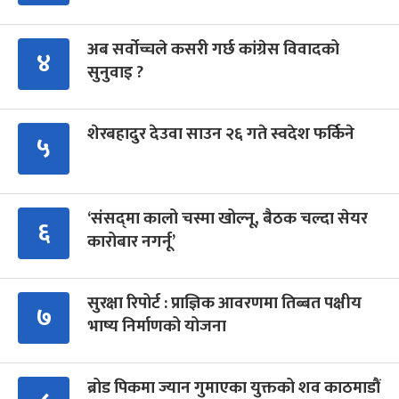
अब सर्वोच्चले कसरी गर्छ कांग्रेस विवादको
४
सुनुवाइ ?
शेरबहादुर देउवा साउन २६ गते स्वदेश फर्किने
५
‘संसद्‍मा कालो चस्मा खोल्नू, बैठक चल्दा सेयर
६
कारोबार नगर्नू’
सुरक्षा रिपोर्ट : प्राज्ञिक आवरणमा तिब्बत पक्षीय
७
भाष्य निर्माणको योजना
ब्रोड पिकमा ज्यान गुमाएका युक्तको शव काठमाडौं