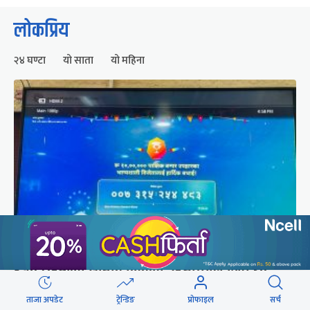
लोकप्रिय
२४ घण्टा
यो साता
यो महिना
२५० रुपैयाँको सामान किनेका उपभोक्ताले जिते १०
लाखको बम्पर उपहार
ताजा अपडेट
ट्रेन्डिङ
प्रोफाइल
सर्च