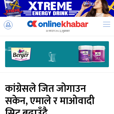
Skip
to
२२ साउन २०८३, शुक्रबार
content
कांग्रेसले जित जोगाउन
सकेन, एमाले र माओवादी
सिट बढाउँदै