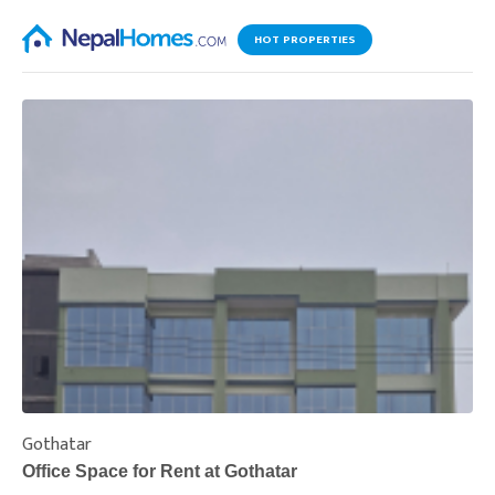
HOT PROPERTIES
Gothatar
S
Office Space for Rent at Gothatar
H