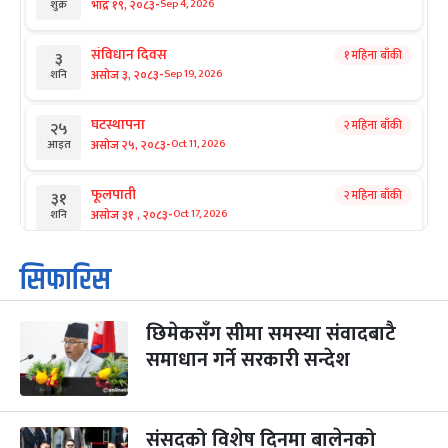
-
भाद्र १९, २०८३
Sep 4, 2026
शुक्र
संविधान दिवस
१ महिना बाँकी
३
-
असोज ३, २०८३
Sep 19, 2026
शनि
घटस्थापना
२ महिना बाँकी
२५
-
असोज २५, २०८३
Oct 11, 2026
आइत
फूलपाती
२ महिना बाँकी
३१
-
असोज ३१ , २०८३
Oct 17, 2026
शनि
कार्तिक सङ्क्रान्ति
२ महिना बाँकी
१
सिफारिस
-
कार्तिक १, २०८३
Oct 18, 2026
आइत
छिमेकसँग सीमा समस्या संवादबाटै
महानवमी
२ महिना बाँकी
३
-
समाधान गर्ने सरकारी सन्देश
कार्तिक ३, २०८३
Oct 20, 2026
मंगल
विजयादशमी
२ महिना बाँकी
४
-
कार्तिक ४, २०८३
Oct 21, 2026
बुध
संसद्को विशेष दिनमा बालेनको