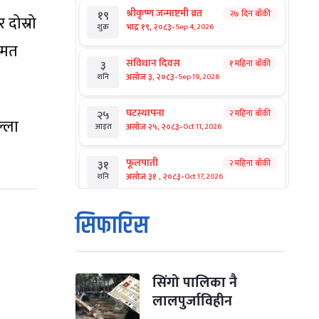
श्रीकृष्ण जन्माष्टमी व्रत
२७ दिन बाँकी
१९
 दोस्रो
-
भाद्र १९, २०८३
Sep 4, 2026
शुक्र
 मत
संविधान दिवस
१ महिना बाँकी
३
-
असोज ३, २०८३
Sep 19, 2026
शनि
घटस्थापना
२ महिना बाँकी
२५
्ला
-
असोज २५, २०८३
Oct 11, 2026
आइत
फूलपाती
२ महिना बाँकी
३१
-
असोज ३१ , २०८३
Oct 17, 2026
शनि
कार्तिक सङ्क्रान्ति
२ महिना बाँकी
१
सिफारिस
-
कार्तिक १, २०८३
Oct 18, 2026
आइत
महानवमी
२ महिना बाँकी
३
-
कार्तिक ३, २०८३
Oct 20, 2026
मंगल
सिंगो पालिका नै
लालपुर्जाविहीन
विजयादशमी
२ महिना बाँकी
४