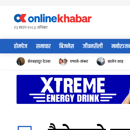
Skip
to
content
२३ साउन २०८३, शनिबार
होमपेज
समाचार
बिजनेस
जीवनशैली
मनोरञ्ज
शेरबहादुर देउवा
एमाले-संकट
बालेन शाह