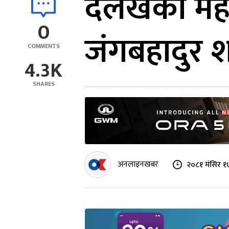
दैलेखको महा
0
जंगबहादुर श
COMMENTS
4.3K
SHARES
अनलाइनखबर
२०८१ मंसिर १