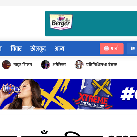
न
विचार
खेलकुद
अन्य
पात्रो
नाइट भिजन
अमेरिका
प्रतिनिधिसभा बैठक