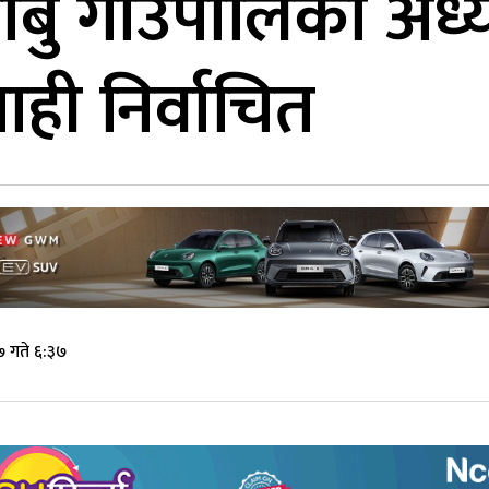
बु गाउँपालिका अध्
ाही निर्वाचित
७ गते ६:३७