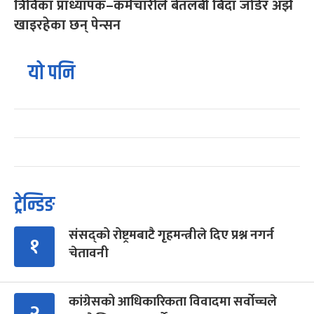
त्रिविका प्राध्यापक–कर्मचारीले बेतलबी बिदा जोडेर अझै
खाइरहेका छन् पेन्सन
यो पनि
ट्रेन्डिङ
संसद्को रोष्ट्रमबाटै गृहमन्त्रीले दिए प्रश्न नगर्न
१
चेतावनी
कांग्रेसको आधिकारिकता विवादमा सर्वोच्चले
२