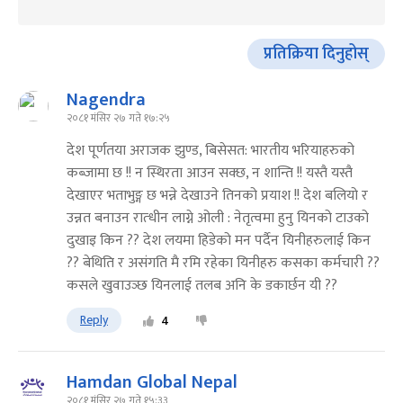
प्रतिक्रिया दिनुहोस्
Nagendra
२०८१ मंसिर २७ गते १७:२५
देश पूर्णतया अराजक झुण्ड, बिसेसत: भारतीय भरियाहरुको
कब्जामा छ !! न स्थिरता आउन सक्छ, न शान्ति !! यस्तै यस्तै
देखाएर भताभुङ्ग छ भन्ने देखाउने तिनको प्रयाश !! देश बलियो र
उन्नत बनाउन रात्धीन लाग्ने ओली : नेतृत्वमा हुनु यिनको टाउको
दुखाइ किन ?? देश लयमा हिडेको मन पर्दैन यिनीहरुलाई किन
?? बेथिति र असंगति मै रमि रहेका यिनीहरु कसका कर्मचारी ??
कसले खुवाउञ्छ यिनलाई तलब अनि के डकार्छन यी ??
Reply
4
Hamdan Global Nepal
२०८१ मंसिर २७ गते १५:३३