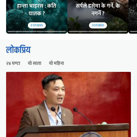
हान्ता भाइरस : कति
सर्पले डसेमा के गर्ने, के
घातक ?
नगर्ने ?
8
STORIES
6
STORIES
लोकप्रिय
२४ घण्टा
यो साता
यो महिना