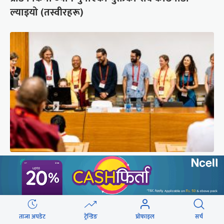
ल्याइयो (तस्वीरहरू)
सुरक्षा रिपोर्ट : प्राज्ञिक आवरणमा तिब्बत पक्षीय भाष्य
निर्माणको योजना
ताजा अपडेट
ट्रेन्डिङ
प्रोफाइल
सर्च