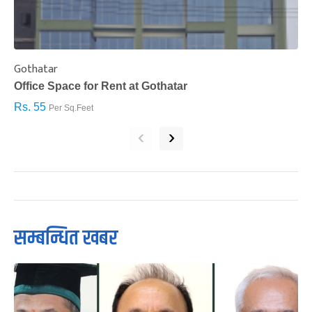
Gothatar
S
Office Space for Rent at Gothatar
H
Rs. 55
R
Per Sq.Feet
‹
›
सम्बन्धित खबर