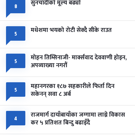
सुनचाँदीको मूल्य बढ्यो
८
मधेशमा भयको रोटी सेक्दै सीके राउत
५
मोहन तिम्सिनाजी- मार्क्सवाद देववाणी होइन,
५
अपव्याख्या नगरौं
महानगरका १८७ सहकारीले फिर्ता दिन
५
सकेनन् सवा ८ अर्ब
राजमार्ग दायाँबायाँका जग्गामा लाग्ने विकास
४
कर ५ प्रतिशत बिन्दु बढाइँदै