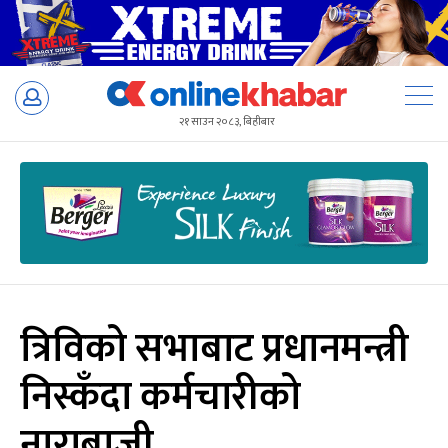
Skip
to
२१ साउन २०८३, बिहीबार
content
त्रिविको सभाबाट प्रधानमन्त्री
निस्कँदा कर्मचारीको
नाराबाजी