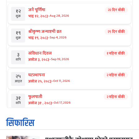
जनै पूर्णिमा
२२ दिन बाँकी
१२
-
भाद्र १२, २०८३
Aug 28, 2026
शुक्र
श्रीकृष्ण जन्माष्टमी व्रत
२९ दिन बाँकी
१९
-
भाद्र १९, २०८३
Sep 4, 2026
शुक्र
संविधान दिवस
१ महिना बाँकी
३
-
असोज ३, २०८३
Sep 19, 2026
शनि
घटस्थापना
२ महिना बाँकी
२५
-
असोज २५, २०८३
Oct 11, 2026
आइत
फूलपाती
२ महिना बाँकी
३१
-
असोज ३१ , २०८३
Oct 17, 2026
शनि
कार्तिक सङ्क्रान्ति
२ महिना बाँकी
१
सिफारिस
-
कार्तिक १, २०८३
Oct 18, 2026
आइत