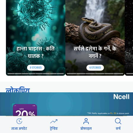
हान्ता भाइरस : कति
सर्पले डसेमा के गर्ने, के
घातक ?
नगर्ने ?
8
STORIES
6
STORIES
लोकप्रिय
२४ घण्टा
यो साता
यो महिना
ताजा अपडेट
ट्रेन्डिङ
प्रोफाइल
सर्च