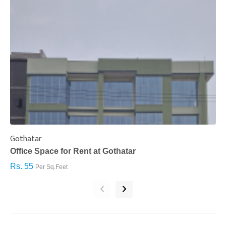
Gothatar
S
Office Space for Rent at Gothatar
H
Rs. 55
R
Per Sq.Feet
‹
›