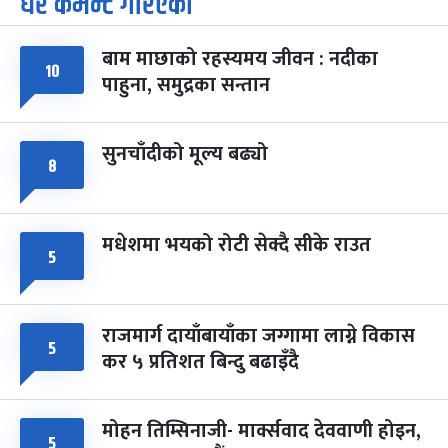
धेरै कमेन्ट गरिएका
७
-
चैत्र ७, २०८३
Mar 21, 2027
आइत
बाम माछाको रहस्यमय जीवन : नदीका
फागुपूर्णिमा
१०
७ महिना बाँकी
८
पाहुना, समुद्रका सन्तान
-
चैत्र ८, २०८३
Mar 22, 2027
सोम
सुनचाँदीको मूल्य बढ्यो
८
मधेशमा भयको रोटी सेक्दै सीके राउत
५
राजमार्ग दायाँबायाँका जग्गामा लाग्ने विकास
५
कर ५ प्रतिशत बिन्दु बढाइँदै
मोहन तिम्सिनाजी- मार्क्सवाद देववाणी होइन,
५