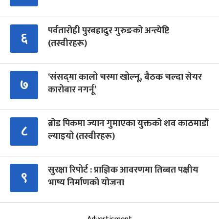
पर्वतारोही पुरबहादुर गुरुङको अन्त्येष्टि
६
(तस्वीरहरू)
‘संसद्‍मा कालो चस्मा खोल्नू, बैठक चल्दा सेयर
७
कारोबार नगर्नू’
ब्रोड पिकमा ज्यान गुमाएका युक्तको शव काठमाडौं
८
ल्याइयो (तस्वीरहरू)
सुरक्षा रिपोर्ट : प्राज्ञिक आवरणमा तिब्बत पक्षीय
९
भाष्य निर्माणको योजना