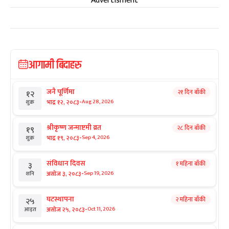
Advertisment
आगामी बिदाहरु
जनै पूर्णिमा
२१ दिन बाँकी
१२
-
भाद्र १२, २०८३
Aug 28, 2026
शुक्र
श्रीकृष्ण जन्माष्टमी व्रत
२८ दिन बाँकी
१९
-
भाद्र १९, २०८३
Sep 4, 2026
शुक्र
संविधान दिवस
१ महिना बाँकी
३
-
असोज ३, २०८३
Sep 19, 2026
शनि
घटस्थापना
२ महिना बाँकी
२५
-
असोज २५, २०८३
Oct 11, 2026
आइत