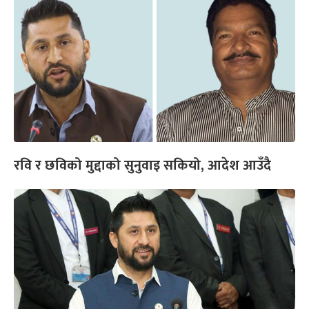
रवि र छविको मुद्दाको सुनुवाइ सकियो, आदेश आउँदै