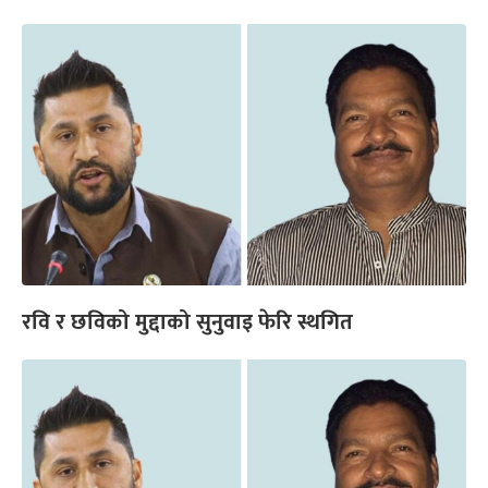
रवि र छविको मुद्दाको सुनुवाइ फेरि स्थगित