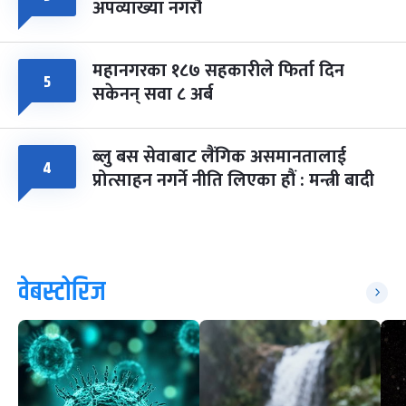
अपव्याख्या नगरौं
महानगरका १८७ सहकारीले फिर्ता दिन
५
सकेनन् सवा ८ अर्ब
ब्लु बस सेवाबाट लैंगिक असमानतालाई
४
प्रोत्साहन नगर्ने नीति लिएका हौं : मन्त्री बादी
वेबस्टोरिज