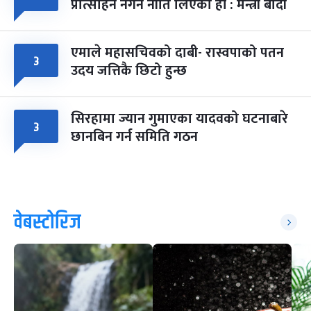
प्रोत्साहन नगर्ने नीति लिएका हौं : मन्त्री बादी
एमाले महासचिवको दाबी- रास्वपाको पतन
३
उदय जत्तिकै छिटो हुन्छ
सिरहामा ज्यान गुमाएका यादवको घटनाबारे
३
छानबिन गर्न समिति गठन
वेबस्टोरिज