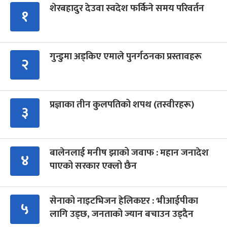
शेरबहादुर देउवा स्वदेश फर्किने समय परिवर्तन
१
गुन्डुमा अड्किए एमाले पुनर्गठनका प्रस्तावहरू
२
प्रज्ञाका तीन कुलपतिको शपथ (तस्वीरहरू)
३
बालेनलाई मनीष झाको जवाफ : महान जनादेश
४
पाएको सरकार एक्लो छैन
सेनाको नाइटभिजन हेलिकप्टर : भीआईपीका
५
लागि उड्छ, जनताको ज्यान बचाउन उड्दैन