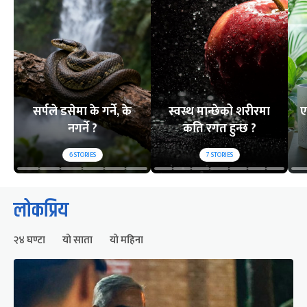
सर्पले डसेमा के गर्ने, के
स्वस्थ मान्छेको शरीरमा
ए
नगर्ने ?
कति रगत हुन्छ ?
6
STORIES
7
STORIES
लोकप्रिय
२४ घण्टा
यो साता
यो महिना