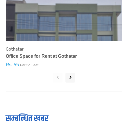
Gothatar
S
Office Space for Rent at Gothatar
H
Rs. 55
R
Per Sq.Feet
‹
›
सम्बन्धित खबर