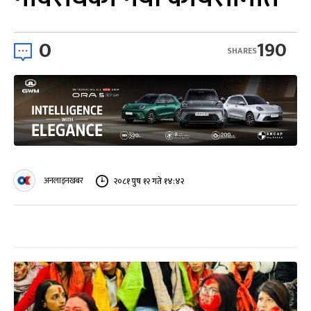
0
190
SHARES
अनलाइनखबर
२०८१ पुष १२ गते १४:४२