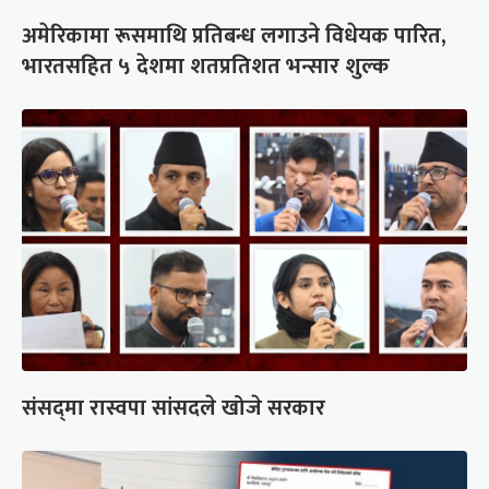
अमेरिकामा रूसमाथि प्रतिबन्ध लगाउने विधेयक पारित,
भारतसहित ५ देशमा शतप्रतिशत भन्सार शुल्क
संसद्‍मा रास्वपा सांसदले खोजे सरकार