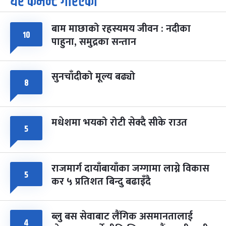
धेरै कमेन्ट गरिएका
-
चैत्र ७, २०८३
Mar 21, 2027
आइत
बाम माछाको रहस्यमय जीवन : नदीका
फागुपूर्णिमा
७ महिना बाँकी
८
१०
पाहुना, समुद्रका सन्तान
-
चैत्र ८, २०८३
Mar 22, 2027
सोम
सुनचाँदीको मूल्य बढ्यो
८
मधेशमा भयको रोटी सेक्दै सीके राउत
५
राजमार्ग दायाँबायाँका जग्गामा लाग्ने विकास
५
कर ५ प्रतिशत बिन्दु बढाइँदै
ब्लु बस सेवाबाट लैंगिक असमानतालाई
४