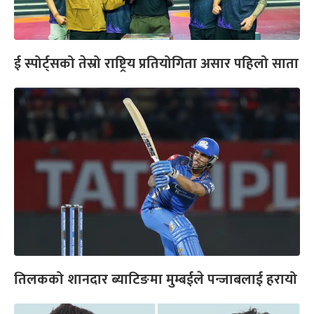
ई स्पोर्ट्सको तेस्रो राष्ट्रिय प्रतियोगिता असार पहिलो साता
तिलकको शानदार ब्याटिङमा मुम्बईले पन्जाबलाई हरायो