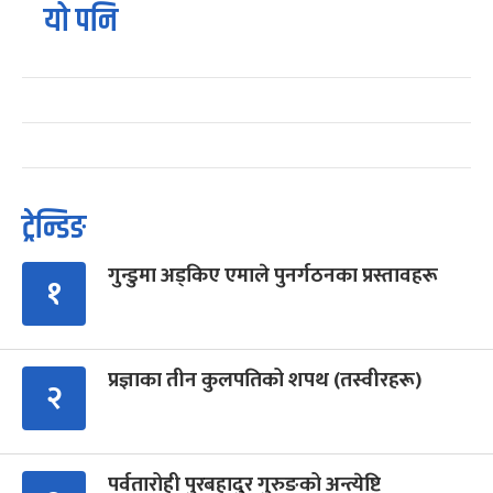
यो पनि
ट्रेन्डिङ
गुन्डुमा अड्किए एमाले पुनर्गठनका प्रस्तावहरू
१
प्रज्ञाका तीन कुलपतिको शपथ (तस्वीरहरू)
२
पर्वतारोही पुरबहादुर गुरुङको अन्त्येष्टि