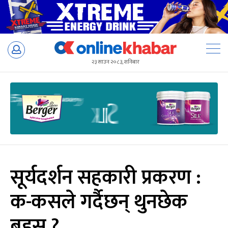
Skip
to
२३ साउन २०८३, शनिबार
content
सूर्यदर्शन सहकारी प्रकरण :
क-कसले गर्दैछन् थुनछेक
बहस ?