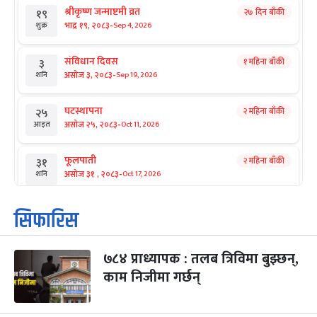
श्रीकृष्ण जन्माष्टमी व्रत
२७ दिन बाँकी
१९
-
भाद्र १९, २०८३
Sep 4, 2026
शुक्र
संविधान दिवस
१ महिना बाँकी
३
-
असोज ३, २०८३
Sep 19, 2026
शनि
घटस्थापना
२ महिना बाँकी
२५
-
असोज २५, २०८३
Oct 11, 2026
आइत
फूलपाती
२ महिना बाँकी
३१
-
असोज ३१ , २०८३
Oct 17, 2026
शनि
कार्तिक सङ्क्रान्ति
२ महिना बाँकी
१
सिफारिस
-
कार्तिक १, २०८३
Oct 18, 2026
आइत
७८४ प्राध्यापक : तलब त्रिविमा बुझ्छन्,
महानवमी
२ महिना बाँकी
३
-
काम निजीमा गर्छन्
कार्तिक ३, २०८३
Oct 20, 2026
मंगल
विजयादशमी
२ महिना बाँकी
४