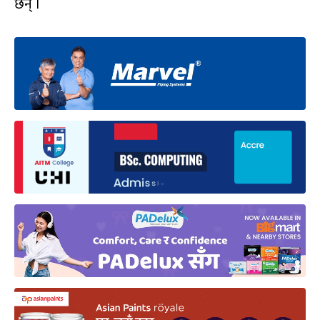
छन् ।