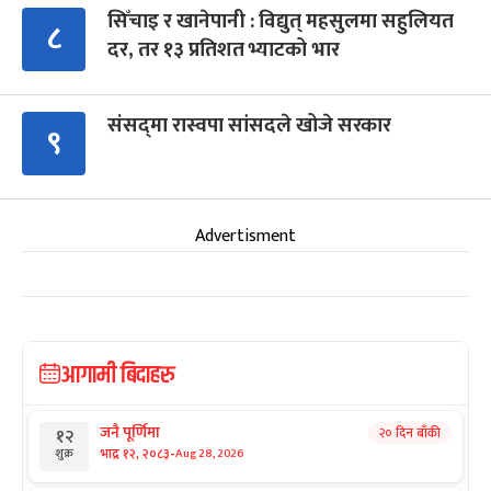
सिँचाइ र खानेपानी : विद्युत् महसुलमा सहुलियत
८
दर, तर १३ प्रतिशत भ्याटको भार
संसद्‍मा रास्वपा सांसदले खोजे सरकार
९
Advertisment
आगामी बिदाहरु
जनै पूर्णिमा
२० दिन बाँकी
१२
-
भाद्र १२, २०८३
Aug 28, 2026
शुक्र