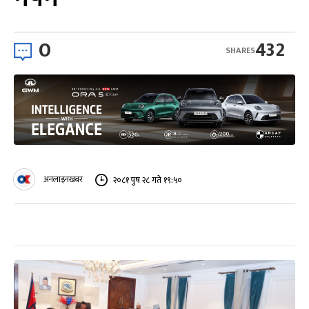
0
432
SHARES
अनलाइनखबर
२०८१ पुष २८ गते १९:५०