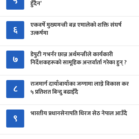
५
हुँदैन’
एकवर्षे मुख्यमन्त्री बन्न एमालेको शक्ति संघर्ष
६
उत्कर्षमा
डेपुटी गभर्नर छान्न अर्थमन्त्रीले कार्यकारी
७
निर्देशकहरूको सामूहिक अन्तर्वार्ता गरेका हुन् ?
राजमार्ग दायाँबायाँका जग्गामा लाग्ने विकास कर
८
५ प्रतिशत बिन्दु बढाइँदै
भारतीय प्रधानसेनापति धिरज सेठ नेपाल आउँदै
९