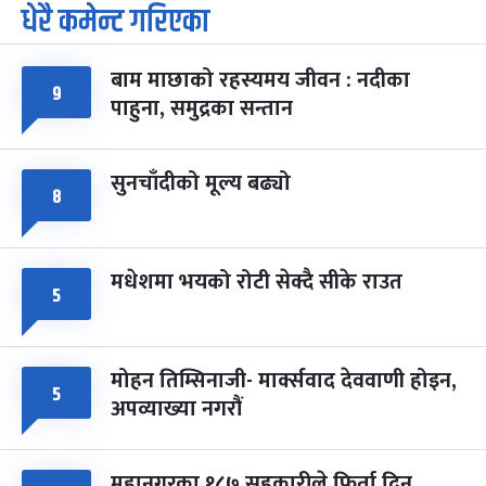
धेरै कमेन्ट गरिएका
पूर्णिमा व्रत
७ महिना बाँकी
७
-
चैत्र ७, २०८३
Mar 21, 2027
आइत
बाम माछाको रहस्यमय जीवन : नदीका
९
फागुपूर्णिमा
७ महिना बाँकी
८
पाहुना, समुद्रका सन्तान
-
चैत्र ८, २०८३
Mar 22, 2027
सोम
सुनचाँदीको मूल्य बढ्यो
८
मधेशमा भयको रोटी सेक्दै सीके राउत
५
मोहन तिम्सिनाजी- मार्क्सवाद देववाणी होइन,
५
अपव्याख्या नगरौं
महानगरका १८७ सहकारीले फिर्ता दिन