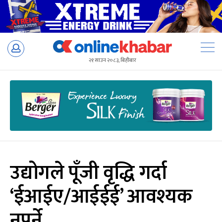
Skip
to
२१ साउन २०८३, बिहीबार
content
उद्योगले पूँजी वृद्धि गर्दा
‘ईआईए/आईईई’ आवश्यक
नपर्ने