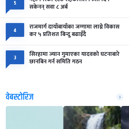
५
सकेनन् सवा ८ अर्ब
राजमार्ग दायाँबायाँका जग्गामा लाग्ने विकास
४
कर ५ प्रतिशत बिन्दु बढाइँदै
सिरहामा ज्यान गुमाएका यादवको घटनाबारे
३
छानबिन गर्न समिति गठन
वेबस्टोरिज