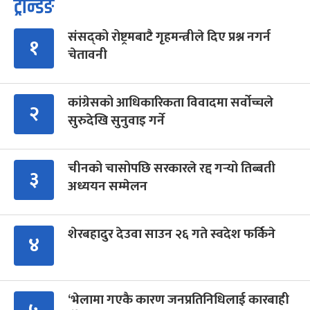
ट्रेन्डिङ
संसद्को रोष्ट्रमबाटै गृहमन्त्रीले दिए प्रश्न नगर्न
१
चेतावनी
कांग्रेसको आधिकारिकता विवादमा सर्वोच्चले
२
सुरुदेखि सुनुवाइ गर्ने
चीनको चासोपछि सरकारले रद्द गर्‍यो तिब्बती
३
अध्ययन सम्मेलन
शेरबहादुर देउवा साउन २६ गते स्वदेश फर्किने
४
‘भेलामा गएकै कारण जनप्रतिनिधिलाई कारबाही