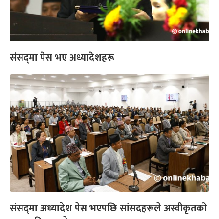
संसद्‌मा पेस भए अध्यादेशहरू
संसद्‍मा अध्यादेश पेस भएपछि सांसदहरूले अस्वीकृतको