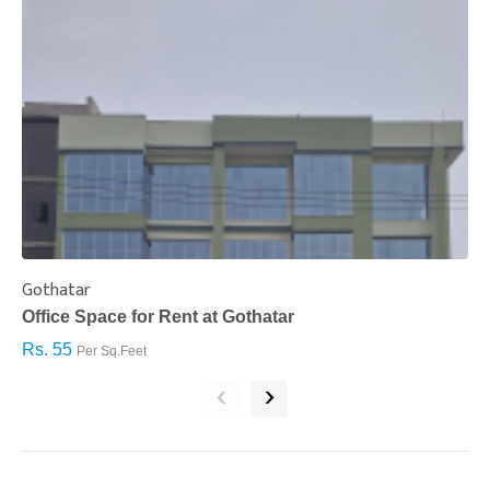
Gothatar
S
Office Space for Rent at Gothatar
H
Rs. 55
R
Per Sq.Feet
‹
›