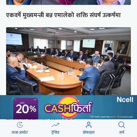
एकवर्षे मुख्यमन्त्री बन्न एमालेको शक्ति संघर्ष उत्कर्षमा
डेपुटी गभर्नर छान्न अर्थमन्त्रीले कार्यकारी निर्देशकहरूको
सामूहिक अन्तर्वार्ता गरेका हुन् ?
ताजा अपडेट
ट्रेन्डिङ
प्रोफाइल
सर्च