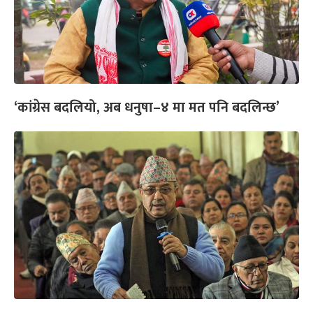
‘कांग्रेस बदलियो, अब धनुषा–४ मा मत पनि बदलिन्छ’