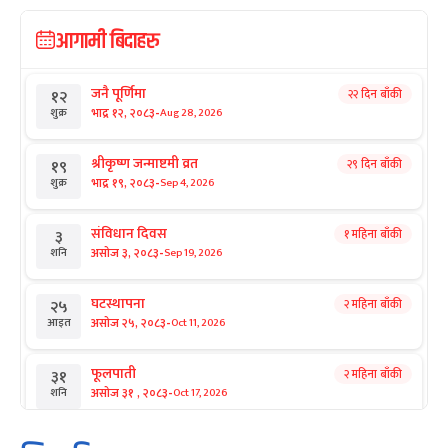
आगामी बिदाहरु
जनै पूर्णिमा
२२ दिन बाँकी
१२
-
भाद्र १२, २०८३
Aug 28, 2026
शुक्र
श्रीकृष्ण जन्माष्टमी व्रत
२९ दिन बाँकी
१९
-
भाद्र १९, २०८३
Sep 4, 2026
शुक्र
संविधान दिवस
१ महिना बाँकी
३
-
असोज ३, २०८३
Sep 19, 2026
शनि
घटस्थापना
२ महिना बाँकी
२५
-
असोज २५, २०८३
Oct 11, 2026
आइत
फूलपाती
२ महिना बाँकी
३१
-
असोज ३१ , २०८३
Oct 17, 2026
शनि
कार्तिक सङ्क्रान्ति
२ महिना बाँकी
१