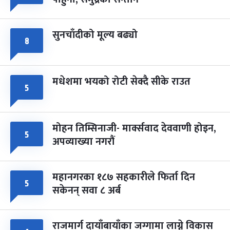
-
चैत्र ८, २०८३
Mar 22, 2027
सोम
सुनचाँदीको मूल्य बढ्यो
८
मधेशमा भयको रोटी सेक्दै सीके राउत
५
मोहन तिम्सिनाजी- मार्क्सवाद देववाणी होइन,
५
अपव्याख्या नगरौं
महानगरका १८७ सहकारीले फिर्ता दिन
५
सकेनन् सवा ८ अर्ब
राजमार्ग दायाँबायाँका जग्गामा लाग्ने विकास