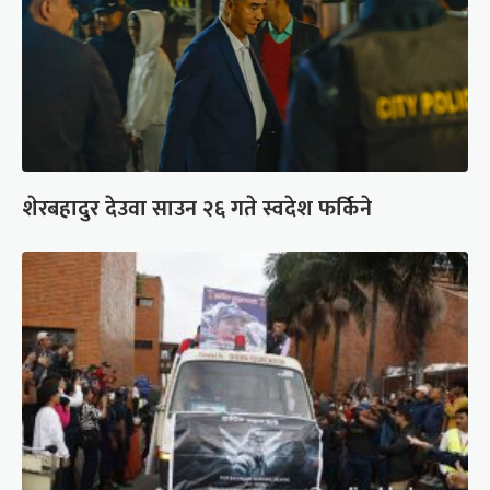
शेरबहादुर देउवा साउन २६ गते स्वदेश फर्किने