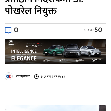
पोखरेल नियुक्त
0
50
SHARES
अनलाइनखबर
२०८१ माघ २ गते १५:४३