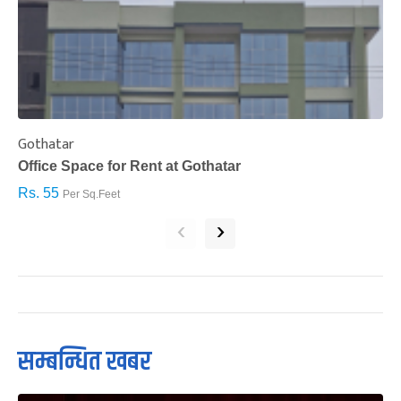
Gothatar
S
Office Space for Rent at Gothatar
H
Rs. 55
R
Per Sq.Feet
‹
›
सम्बन्धित खबर