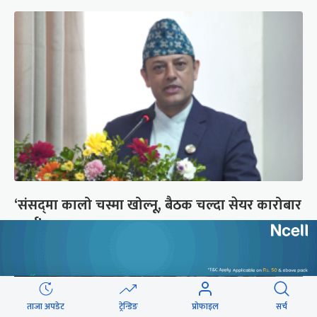
‘संसद्‍मा कालो चस्मा खोल्नू, बैठक चल्दा सेयर कारोबार
नगर्नू’
ताजा अपडेट
ट्रेन्डिङ
प्रोफाइल
सर्च