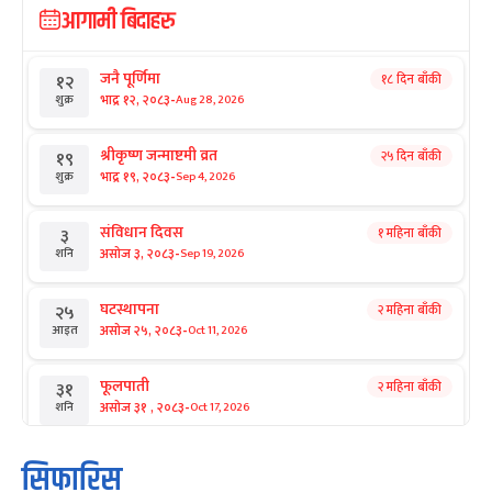
आगामी बिदाहरु
जनै पूर्णिमा
१८ दिन बाँकी
१२
-
भाद्र १२, २०८३
Aug 28, 2026
शुक्र
श्रीकृष्ण जन्माष्टमी व्रत
२५ दिन बाँकी
१९
-
भाद्र १९, २०८३
Sep 4, 2026
शुक्र
संविधान दिवस
१ महिना बाँकी
३
-
असोज ३, २०८३
Sep 19, 2026
शनि
घटस्थापना
२ महिना बाँकी
२५
-
असोज २५, २०८३
Oct 11, 2026
आइत
फूलपाती
२ महिना बाँकी
३१
-
असोज ३१ , २०८३
Oct 17, 2026
शनि
कार्तिक सङ्क्रान्ति
२ महिना बाँकी
१
सिफारिस
-
कार्तिक १, २०८३
Oct 18, 2026
आइत