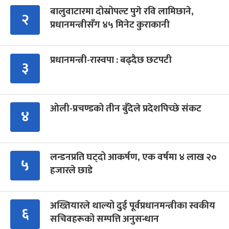
बालुवाटारमा दोस्रोपल्ट पुगे रवि लामिछाने,
२
प्रधानमन्त्रीसँग ४५ मिनेट कुराकानी
प्रधानमन्त्री-रास्वपा : बढ्दैछ छटपटी
३
ओली-प्रचण्डको तीन बुँदेले प्रदेशपिच्छे संकट
४
लन्डनप्रति घट्दो आकर्षण, एक वर्षमा ४ लाख २०
५
हजारले छाडे
अख्तियारले थाल्यो दुई पूर्वप्रधानमन्त्रीका स्वकीय
६
सचिवहरूको सम्पत्ति अनुसन्धान