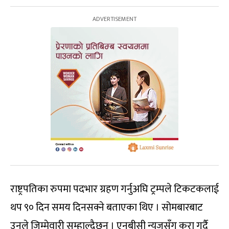
राष्ट्रपतिका रुपमा पदभार ग्रहण गर्नुअघि ट्रम्पले टिकटकलाई
थप ९० दिन समय दिनसक्ने बताएका थिए । सोमबारबाट
उनले जिम्मेवारी सम्हाल्दैछन् । एनबीसी न्यूजसँग कुरा गर्दै