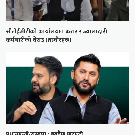
सीटीईभीटीको कार्यालयमा करार र ज्यालादारी
कर्मचारीको घेराउ (तस्वीरहरू)
प्रधानमन्त्री-रास्वपा : बढ्दैछ छटपटी