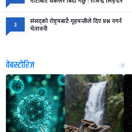
पार्टीबाट धकेलेरै बिदा गर्छु : राजेन्द्र लिङ्देन
संसद्को रोष्ट्रमबाटै गृहमन्त्रीले दिए प्रश्न नगर्न
३
चेतावनी
वेबस्टोरिज