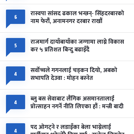
रास्वपा सांसद ढकाल भन्छन्- सिंहदरबारको
६
नाम फेरौं, अनामनगर दरबार राखौं
राजमार्ग दायाँबायाँका जग्गामा लाग्ने विकास
५
कर ५ प्रतिशत बिन्दु बढाइँदै
सर्वोच्चले गगनलाई चड्कन दियो, अबको
४
सभापति देउवा : मोहन बस्नेत
ब्लु बस सेवाबाट लैंगिक असमानतालाई
४
प्रोत्साहन नगर्ने नीति लिएका हौं : मन्त्री बादी
पद ओगट्ने र लडाइँका बेला भाग्नेलाई
४