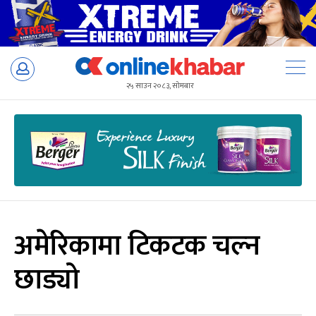
Skip
to
२५ साउन २०८३, सोमबार
content
अमेरिकामा टिकटक चल्न
छाड्यो