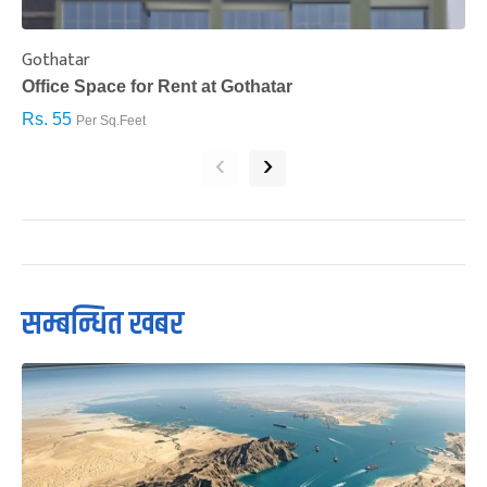
Gothatar
S
Office Space for Rent at Gothatar
H
Rs. 55
R
Per Sq.Feet
‹
›
सम्बन्धित खबर