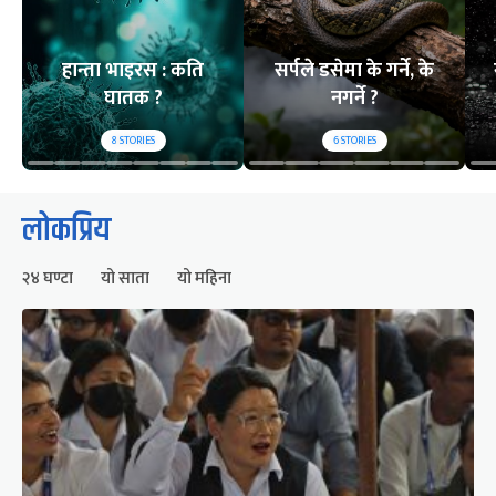
हान्ता भाइरस : कति
सर्पले डसेमा के गर्ने, के
घातक ?
नगर्ने ?
8
STORIES
6
STORIES
लोकप्रिय
२४ घण्टा
यो साता
यो महिना