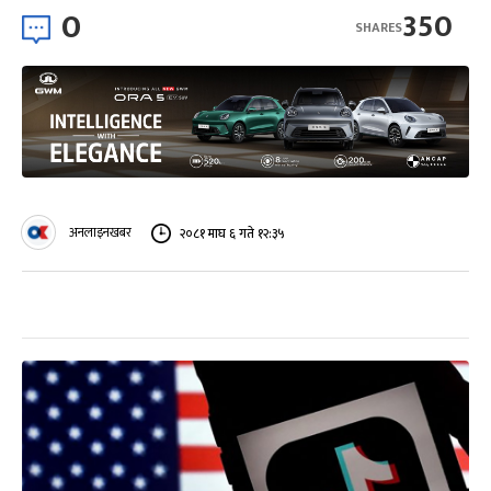
0
350
SHARES
अनलाइनखबर
२०८१ माघ ६ गते १२:३५