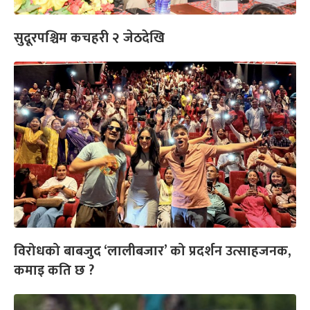
सुदूरपश्चिम कचहरी २ जेठदेखि
विरोधको बाबजुद ‘लालीबजार’ को प्रदर्शन उत्साहजनक,
कमाइ कति छ ?