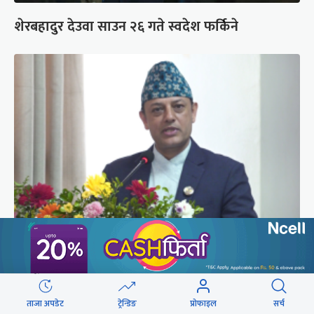
शेरबहादुर देउवा साउन २६ गते स्वदेश फर्किने
‘संसद्‍मा कालो चस्मा खोल्नू, बैठक चल्दा सेयर कारोबार
नगर्नू’
ताजा अपडेट
ट्रेन्डिङ
प्रोफाइल
सर्च