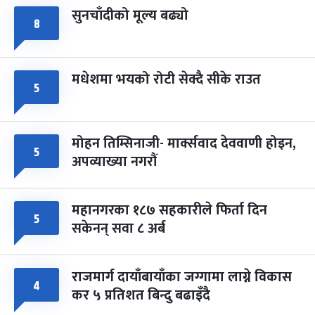
सुनचाँदीको मूल्य बढ्यो
८
मधेशमा भयको रोटी सेक्दै सीके राउत
५
मोहन तिम्सिनाजी- मार्क्सवाद देववाणी होइन,
५
अपव्याख्या नगरौं
महानगरका १८७ सहकारीले फिर्ता दिन
५
सकेनन् सवा ८ अर्ब
राजमार्ग दायाँबायाँका जग्गामा लाग्ने विकास
४
कर ५ प्रतिशत बिन्दु बढाइँदै