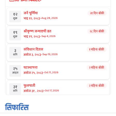
जनै पूर्णिमा
२१ दिन बाँकी
१२
-
भाद्र १२, २०८३
Aug 28, 2026
शुक्र
श्रीकृष्ण जन्माष्टमी व्रत
२८ दिन बाँकी
१९
-
भाद्र १९, २०८३
Sep 4, 2026
शुक्र
संविधान दिवस
१ महिना बाँकी
३
-
असोज ३, २०८३
Sep 19, 2026
शनि
घटस्थापना
२ महिना बाँकी
२५
-
असोज २५, २०८३
Oct 11, 2026
आइत
फूलपाती
२ महिना बाँकी
३१
-
असोज ३१ , २०८३
Oct 17, 2026
शनि
कार्तिक सङ्क्रान्ति
२ महिना बाँकी
१
सिफारिस
-
कार्तिक १, २०८३
Oct 18, 2026
आइत