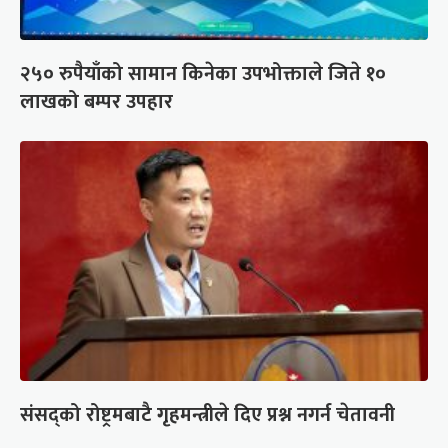
२५० रुपैयाँको सामान किनेका उपभोक्ताले जिते १०
लाखको बम्पर उपहार
संसद्को रोष्ट्रमबाटै गृहमन्त्रीले दिए प्रश्न नगर्न चेतावनी