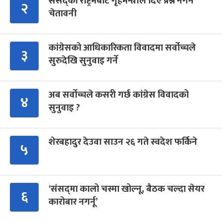
संसद्को रोष्ट्रमबाटै गृहमन्त्रीले दिए प्रश्न नगर्न
२
चेतावनी
कांग्रेसको आधिकारिकता विवादमा सर्वोच्चले
३
सुरुदेखि सुनुवाइ गर्ने
अब सर्वोच्चले कसरी गर्छ कांग्रेस विवादको
४
सुनुवाइ ?
शेरबहादुर देउवा साउन २६ गते स्वदेश फर्किने
५
‘संसद्‍मा कालो चस्मा खोल्नू, बैठक चल्दा सेयर
६
कारोबार नगर्नू’