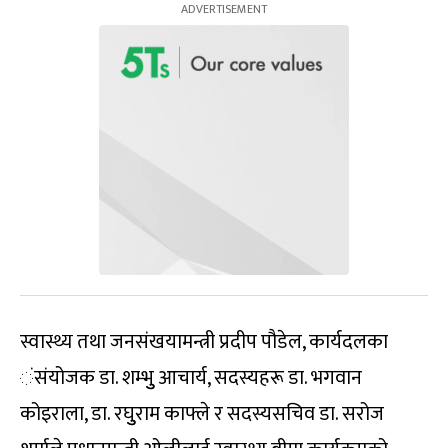
स्वास्थ्य तथा जनसंखयामन्त्री प्रदीप पौडेल, कार्यदलका
ंसंयोजक डा. शम्भुु आचार्य, सदस्यहरू डा. भगवान
कोइराला, डा. रघुुराम काफ्ले र सदस्यसचिव डा. सरोज