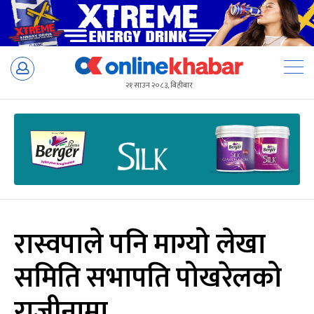
Skip
to
२१ साउन २०८३, बिहीबार
content
रास्वपाले पनि माग्यो लेखा
समिति सभापति पोखरेलको
राजीनामा