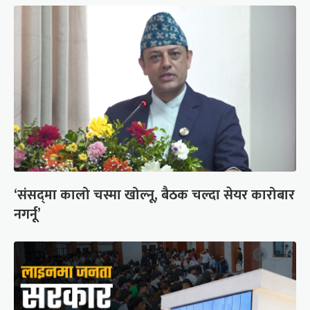
‘संसद्‍मा कालो चस्मा खोल्नू, बैठक चल्दा सेयर कारोबार
नगर्नू’