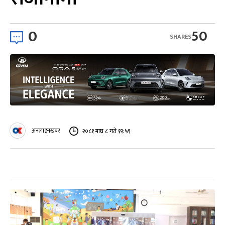
0
50
SHARES
अनलाइनखबर
२०८१ माघ ८ गते १२:५९