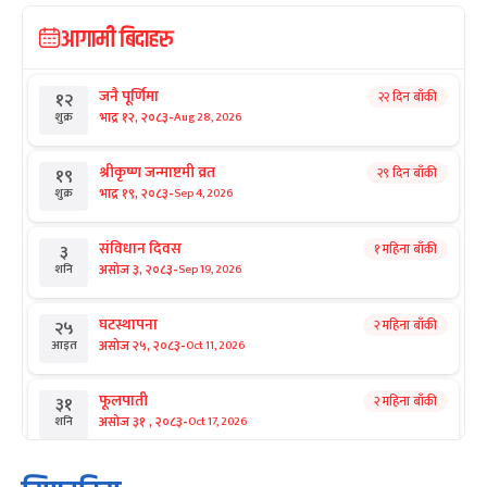
आगामी बिदाहरु
जनै पूर्णिमा
२२ दिन बाँकी
१२
-
भाद्र १२, २०८३
Aug 28, 2026
शुक्र
श्रीकृष्ण जन्माष्टमी व्रत
२९ दिन बाँकी
१९
-
भाद्र १९, २०८३
Sep 4, 2026
शुक्र
संविधान दिवस
१ महिना बाँकी
३
-
असोज ३, २०८३
Sep 19, 2026
शनि
घटस्थापना
२ महिना बाँकी
२५
-
असोज २५, २०८३
Oct 11, 2026
आइत
फूलपाती
२ महिना बाँकी
३१
-
असोज ३१ , २०८३
Oct 17, 2026
शनि
कार्तिक सङ्क्रान्ति
२ महिना बाँकी
१