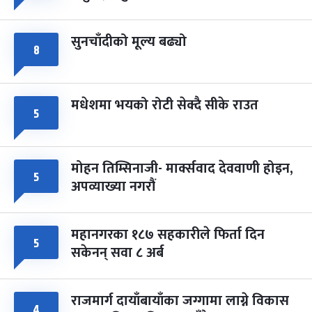
सुनचाँदीको मूल्य बढ्यो
८
मधेशमा भयको रोटी सेक्दै सीके राउत
५
मोहन तिम्सिनाजी- मार्क्सवाद देववाणी होइन,
५
अपव्याख्या नगरौं
महानगरका १८७ सहकारीले फिर्ता दिन
५
सकेनन् सवा ८ अर्ब
राजमार्ग दायाँबायाँका जग्गामा लाग्ने विकास
४