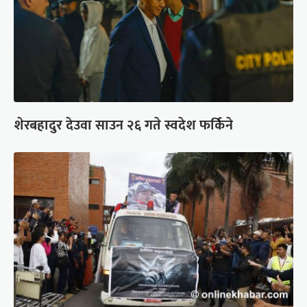
शेरबहादुर देउवा साउन २६ गते स्वदेश फर्किने