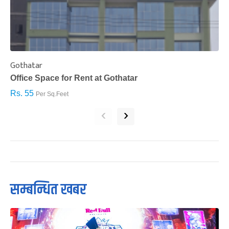
Gothatar
S
Office Space for Rent at Gothatar
H
Rs. 55
R
Per Sq.Feet
‹
›
सम्बन्धित खबर