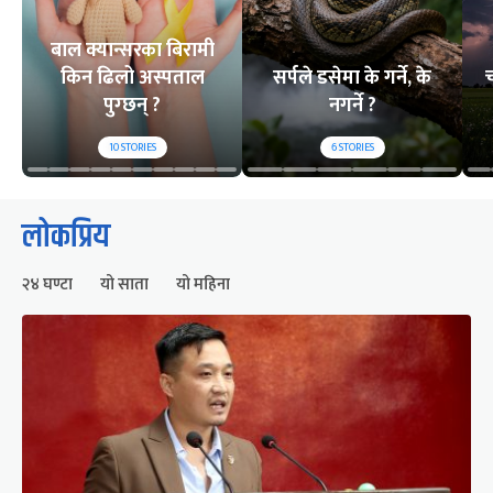
बाल क्यान्सरका बिरामी
किन ढिलो अस्पताल
सर्पले डसेमा के गर्ने, के
च
पुग्छन् ?
नगर्ने ?
10
STORIES
6
STORIES
लोकप्रिय
२४ घण्टा
यो साता
यो महिना