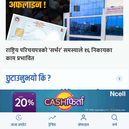
राष्ट्रिय परिचयपत्रको ‘सर्भर’ समस्याले १६ निकायका
काम प्रभावित
छुटाउनुभयो कि ?
संसद्लाई टेर्दैनन् प्रधानमन्त्री, लाचार
छन् सभामुख
‘अस्थायी प्रकृतिको अध्यादेशले ऐनको
ताजा अपडेट
ट्रेन्डिङ
प्रोफाइल
सर्च