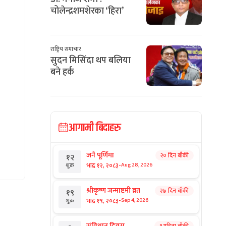
चोलेन्द्रशमशेरका ‘हिरा’
राष्ट्रिय समाचार
सुदन मिसिंदा थप बलिया
बने हर्क
आगामी बिदाहरु
जनै पूर्णिमा
२० दिन बाँकी
१२
-
भाद्र १२, २०८३
Aug 28, 2026
शुक्र
श्रीकृष्ण जन्माष्टमी व्रत
२७ दिन बाँकी
१९
-
भाद्र १९, २०८३
Sep 4, 2026
शुक्र
संविधान दिवस