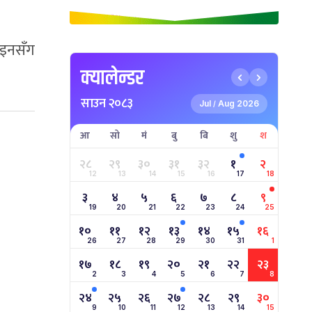
ाइनसँग
क्यालेन्डर
साउन २०८३
Jul
Aug 2026
/
आ
सो
मं
बु
बि
शु
श
२८
२९
३०
३१
३२
१
२
12
13
14
15
16
17
18
३
४
५
६
७
८
९
19
20
21
22
23
24
25
१०
११
१२
१३
१४
१५
१६
26
27
28
29
30
31
1
१७
१८
१९
२०
२१
२२
२३
2
3
4
5
6
7
8
२४
२५
२६
२७
२८
२९
३०
9
10
11
12
13
14
15