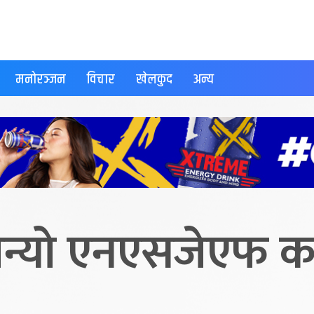
मनोरञ्जन
विचार
खेलकुद
अन्य
ज बन्यो एनएसजेएफ