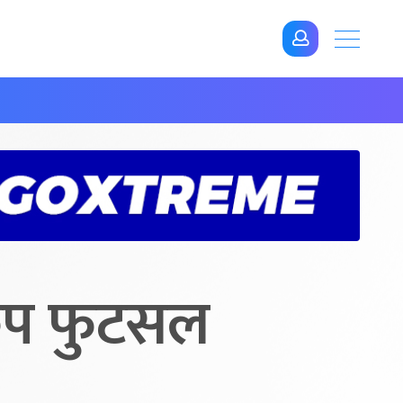
 कप फुटसल