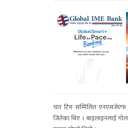
चार टिम सम्मिलित एनएसजेएफ क
जितेका थिए । बाइलाइनलाई गोलअन