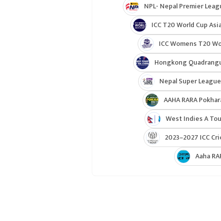
NPL- Nepal Premier Leag
ICC T20 World Cup Asia
ICC Womens T20 Worl
Hongkong Quadrangul
Nepal Super League
AAHA RARA Pokhar
West Indies A Tou
2023–2027 ICC Cri
Aaha RA