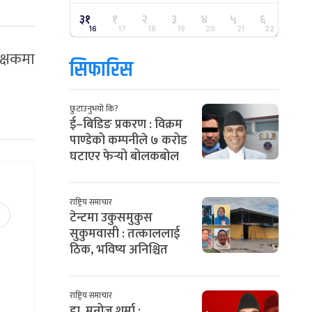
३१
१
२
३
४
५
६
16
17
18
19
20
21
22
रक्षकमा
सिफारिस
छुटाउनुभयो कि?
ई–बिडिङ प्रकरण : विक्रम
पाण्डेको कम्पनीले ७ करोड
घटाएर फेर्‍यो बोलकबोल
राष्ट्रिय समाचार
टेन्टमा उकुसमुकुस
सुकुमवासी : तत्काललाई
ठिक, भविष्य अनिश्चित
राष्ट्रिय समाचार
डा. मनोज शर्मा :