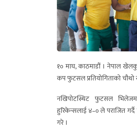
१० माघ, काठमाडौं । नेपाल खेलक
कप फुटसल प्रतियोगिताको चौथो सं
नखिपोटस्थिट फुटसल भिलेजम
हुरिकेन्सलाई ४–० ले पराजित गर्द
गरे ।