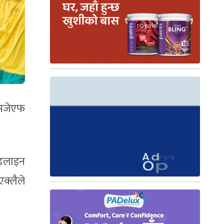
एसजेएफ
डलाइन
क्लैले