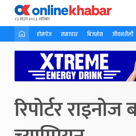
२३ साउन २०८३, शनिबार
होमपेज
समाचार
बिजनेस
जीवनशैली
रिपोर्टर राइनो