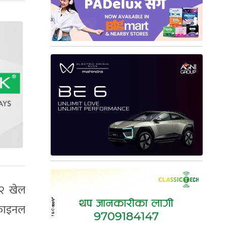
 २ खेल
 फाइनल