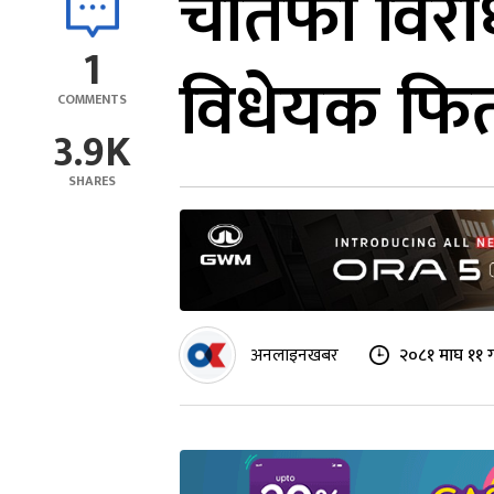
चौतर्फी विर
1
विधेयक फिर्
COMMENTS
3.9K
SHARES
अनलाइनखबर
२०८१ माघ ११ 