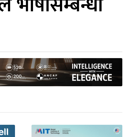
े भाषासम्बन्धी