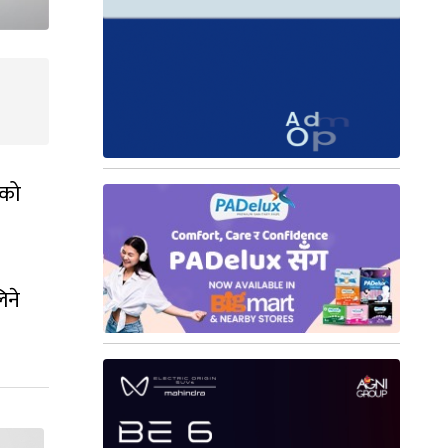
ेको
िने