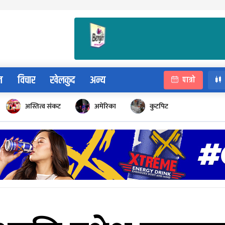
न
विचार
खेलकुद
अन्य
पात्रो
अस्तित्व संकट
अमेरिका
कुटपिट