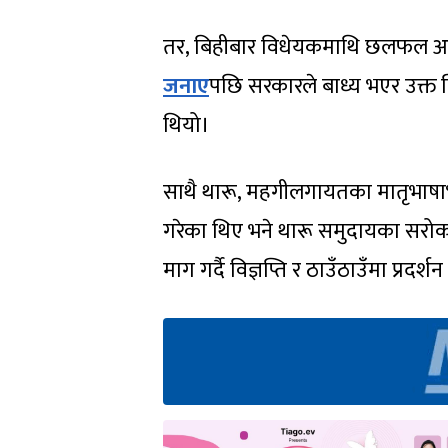
तर, बिहीबार विधेयकमाथि छलफल अग
जनाए
पछि सरकारले बाध्य भएर उक्त व
थियो।
साथै थारू, महगीलगायतका मातृभाषाभाष
गरेका थिए भने थारू समुदायका सरोका
माग गर्दै विज्ञप्ति र ठाउँठाउँमा प्रदर्