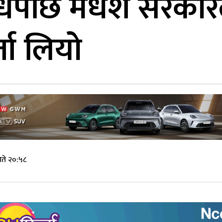
ोधपछि मधेश सरकारल
ता लियो
गते २०:५८