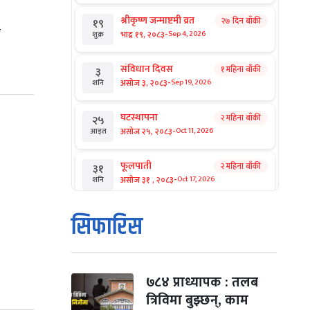
श्रीकृष्ण जन्माष्टमी व्रत
२७ दिन बाँकी
१९
-
भाद्र १९, २०८३
Sep 4, 2026
शुक्र
संविधान दिवस
१ महिना बाँकी
३
-
असोज ३, २०८३
Sep 19, 2026
शनि
घटस्थापना
२ महिना बाँकी
२५
-
असोज २५, २०८३
Oct 11, 2026
आइत
फूलपाती
२ महिना बाँकी
३१
-
असोज ३१ , २०८३
Oct 17, 2026
शनि
कार्तिक सङ्क्रान्ति
२ महिना बाँकी
१
सिफारिस
-
कार्तिक १, २०८३
Oct 18, 2026
आइत
महानवमी
२ महिना बाँकी
३
-
कार्तिक ३, २०८३
Oct 20, 2026
मंगल
७८४ प्राध्यापक : तलब
त्रिविमा बुझ्छन्, काम