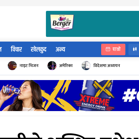
न
विचार
खेलकुद
अन्य
पात्रो
नाइट भिजन
अमेरिका
विदेशमा अध्ययन