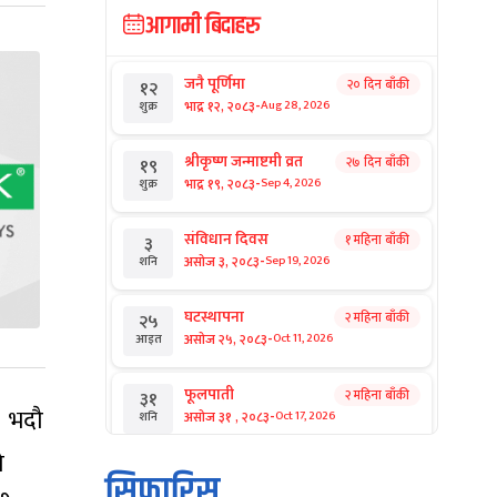
आगामी बिदाहरु
जनै पूर्णिमा
२० दिन बाँकी
१२
-
भाद्र १२, २०८३
Aug 28, 2026
शुक्र
श्रीकृष्ण जन्माष्टमी व्रत
२७ दिन बाँकी
१९
-
भाद्र १९, २०८३
Sep 4, 2026
शुक्र
संविधान दिवस
१ महिना बाँकी
३
-
असोज ३, २०८३
Sep 19, 2026
शनि
घटस्थापना
२ महिना बाँकी
२५
-
असोज २५, २०८३
Oct 11, 2026
आइत
फूलपाती
२ महिना बाँकी
३१
। भदौ
-
असोज ३१ , २०८३
Oct 17, 2026
शनि
ो
कार्तिक सङ्क्रान्ति
२ महिना बाँकी
१
सिफारिस
-
कार्तिक १, २०८३
Oct 18, 2026
आइत