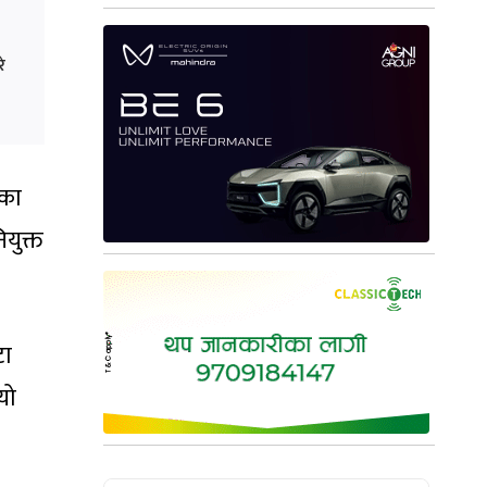
े
ेका
युक्त
टा
यो