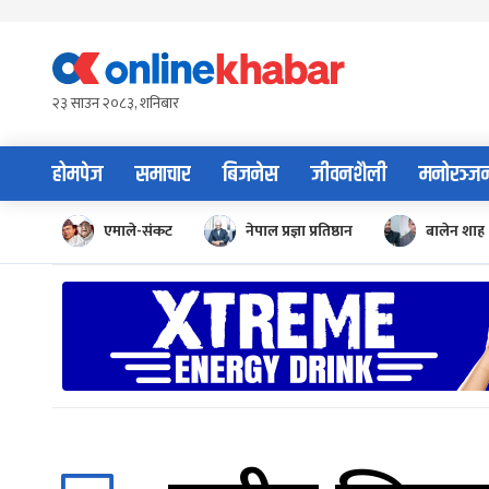
Skip
to
content
२३ साउन २०८३, शनिबार
होमपेज
समाचार
बिजनेस
जीवनशैली
मनोरञ्ज
एमाले-संकट
नेपाल प्रज्ञा प्रतिष्ठान
बालेन शाह