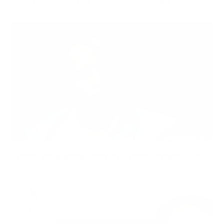
शेरबहादुर देउवा साउन २६ गते स्वदेश फर्किने
‘भेलामा गएकै कारण जनप्रतिनिधिलाई कारबाही हुँदैन’