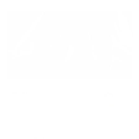
१३ माघ, काठमाडौं । अछाममा शुक्रबारदेखि हराएका दुई