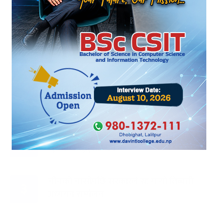
ट्रेन्डिङ
संसद्को रोष्ट्रमबाटै गृहमन्त्रीले दिए प्रश्न नगर्न
१
चेतावनी
कांग्रेसको आधिकारिकता विवादमा सर्वोच्चले
२
सुरुदेखि सुनुवाइ गर्ने
चीनको चासोपछि सरकारले रद्द गर्‍यो तिब्बती
३
अध्ययन सम्मेलन