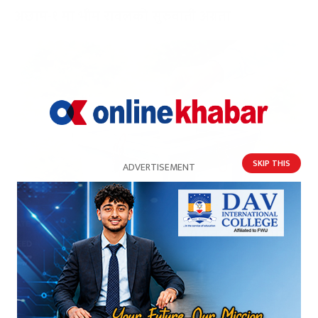
अछाम-१ मा भीम रावलको सुरुवाती अग्रता
अछाममा ३९.१७ प्रतिशत मात्रै खस्यो मत, गणना भोलि
यो पनि