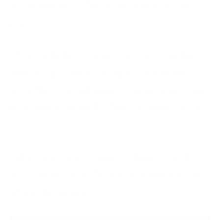
जनाएको छ । मृतक दुवै किशोरीको टाउकामा चोट लागेको
छ ।
‘भीरबाट खसेको ढुंगाले टाउकामा चोट लागेको वा अन्य
कारणबाट चोट लागेको हो भन्ने यकिन हुन बाँकी नै छ ।
यद्यपि दुवै किशोरीको टाउकामा एकै प्रकृतिको चोट रहेकाले
घटना शंकास्पद जस्तो पनि देखिन्छ,’ डीएसपी भण्डारीले भने
।
उनीहरूको साथमा भएको मोबाइल समेत घटनास्थलमै
भेटिएको छ । मृतक किशोरी १४ र १५ वर्ष उमेरहका रहेको
परिवारले बताएका छन् ।