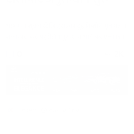
अछाममा शुक्रबारदेखि हराएका दुई किशोरी मृत घटना
शंकास्पद भन्दै प्रहरीले अनुसन्धान अघि बढाएको छ ।
0
2K
SHARES
अनलाइनखबर
२०८१ माघ १३ गते २१:५३