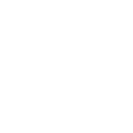
किशोरी मृत घटना शंकास्पद भन्दै प्रहरीले अनुसन्धान अघि
बढाएको छ ।
ढकारी गाउँपालिका–८ का कमल खड्काकी छोरी ईश्वरी
खड्का र सोही ठाउँका उदय खड्काकी छोरी सरस्वती
खड्का शुक्रबारदेखि हराएका थिए । उनीहरू दुवै जना बाख्रा
चराउन भन्दै वडा नम्बर १ को जंगल गएका थिए । जंगलबाट
नफर्किएपछि परिवारले शनिबार साँझ ६ः४० बजे प्रहरीलाई
खबर गरेका थिए ।