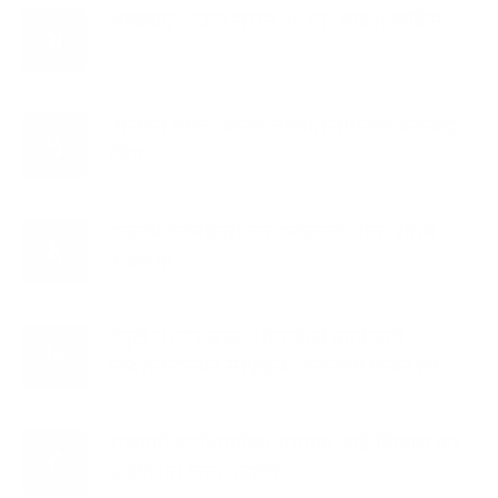
शेरबहादुर देउवा साउन २६ गते स्वदेश फर्किने
४
‘भेलामा गएकै कारण जनप्रतिनिधिलाई कारबाही
५
हुँदैन’
एकवर्षे मुख्यमन्त्री बन्न एमालेको शक्ति संघर्ष
६
उत्कर्षमा
डेपुटी गभर्नर छान्न अर्थमन्त्रीले कार्यकारी
७
निर्देशकहरूको सामूहिक अन्तर्वार्ता गरेका हुन् ?
राजमार्ग दायाँबायाँका जग्गामा लाग्ने विकास कर
८
५ प्रतिशत बिन्दु बढाइँदै