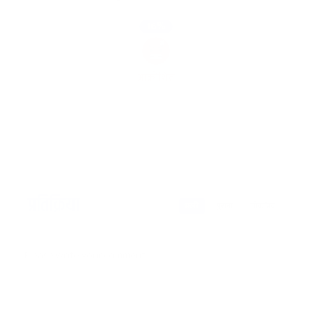
16%
आक्रोशित
प्रतिक्रिया
भर्खरै
पुराना
लोकप्रिय