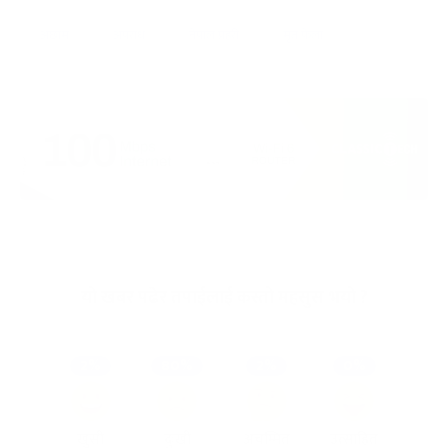
अछाम
अपराध
नेपाल प्रहरी
मृत फेला
यो खबर पढेर तपाईलाई कस्तो महसुस भयो ?
2%
80%
2%
0%
खुसी
दुःखी
अचम्मित
उत्साहित