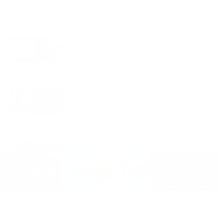
छुटाउनुभयो कि ?
‘अस्थायी प्रकृतिको अध्यादेशले ऐनको
व्यवस्था विस्थापित गर्न सक्दैन’
सरकार-प्रसाईं लुकामारी : छिनमै
पक्राउ, तुरुन्तै रिहा
‘कामचलाउ’ नेतृत्वले थलियो स्वास्थ्य
क्षेत्र
पूर्णबहादुर-शेखर : पार्टी सभापति
ताक्थे, विभाजनको संघारमा
ताजा अपडेट
ट्रेन्डिङ
प्रोफाइल
सर्च