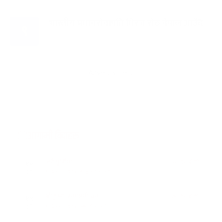
भारतीय प्रधानसेनापति धिरज सेठ नेपाल आउँदै
९
Advertisment
आगामी बिदाहरु
जनै पूर्णिमा
२२ दिन बाँकी
१२
-
भाद्र १२, २०८३
Aug 28, 2026
शुक्र
श्रीकृष्ण जन्माष्टमी व्रत
२९ दिन बाँकी
१९
-
भाद्र १९, २०८३
Sep 4, 2026
शुक्र