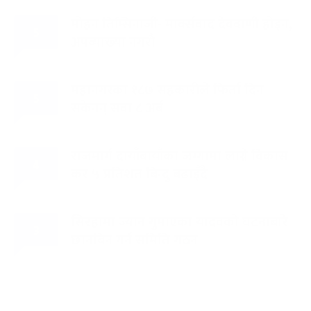
मोहन तिम्सिनाजी- मार्क्सवाद देववाणी होइन,
५
अपव्याख्या नगरौं
महानगरका १८७ सहकारीले फिर्ता दिन
५
सकेनन् सवा ८ अर्ब
राजमार्ग दायाँबायाँका जग्गामा लाग्ने विकास
४
कर ५ प्रतिशत बिन्दु बढाइँदै
सिरहामा ज्यान गुमाएका यादवको घटनाबारे
३
छानबिन गर्न समिति गठन