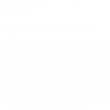
चीनको चासोपछि सरकारले रद्द गर्‍यो तिब्बती अध्ययन
सम्मेलन