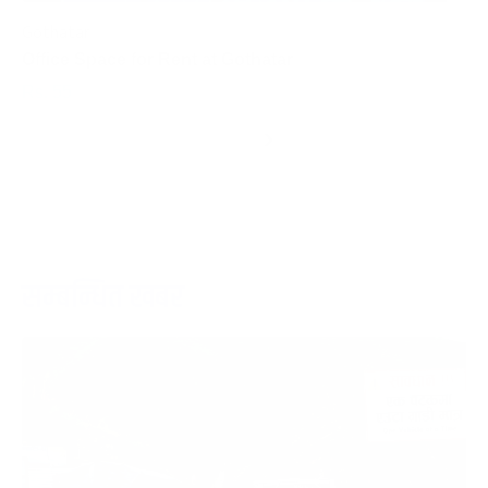
Gothatar
S
Office Space for Rent at Gothatar
H
Rs. 55
R
Per Sq.Feet
‹
›
सम्बन्धित खबर