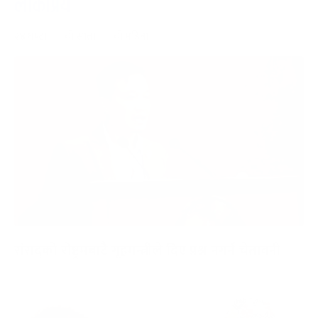
लोकप्रिय
२४ घण्टा
यो साता
यो महिना
संसद्को रोष्ट्रमबाटै गृहमन्त्रीले दिए प्रश्न नगर्न चेतावनी