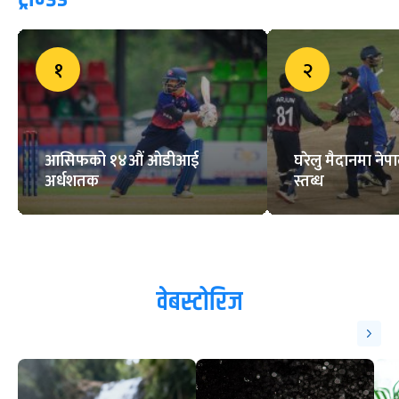
१
२
आसिफको १४औं ओडीआई
घरेलु मैदानमा नेप
अर्धशतक
स्तब्ध
वेबस्टोरिज