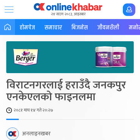
२४ साउन २०८३, आइतबार
होमपेज
समाचार
बिजनेस
जीवनशैली
मनोर
विराटनगरलाई हराउँदै जनकपुर
एनकेएलको फाइनलमा
२०८१ माघ १४ गते २०:२७
अनलाइनखबर