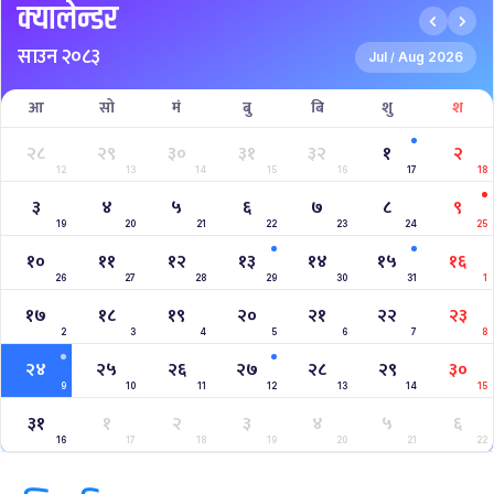
क्यालेन्डर
साउन २०८३
Jul
Aug 2026
/
आ
सो
मं
बु
बि
शु
श
२८
२९
३०
३१
३२
१
२
12
13
14
15
16
17
18
३
४
५
६
७
८
९
19
20
21
22
23
24
25
१०
११
१२
१३
१४
१५
१६
26
27
28
29
30
31
1
१७
१८
१९
२०
२१
२२
२३
2
3
4
5
6
7
8
२४
२५
२६
२७
२८
२९
३०
9
10
11
12
13
14
15
३१
१
२
३
४
५
६
16
17
18
19
20
21
22