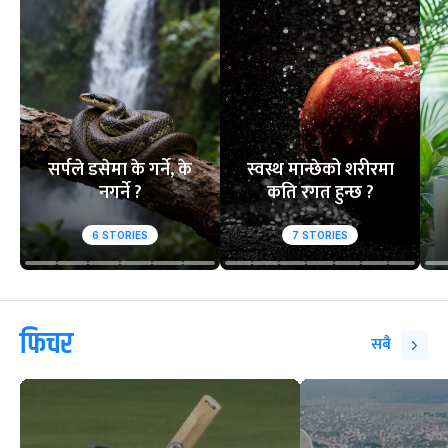
सर्पले डसेमा के गर्ने, के
स्वस्थ मान्छेको शरीरमा
नगर्ने ?
कति रगत हुन्छ ?
6
STORIES
7
STORIES
फिचर
सबै