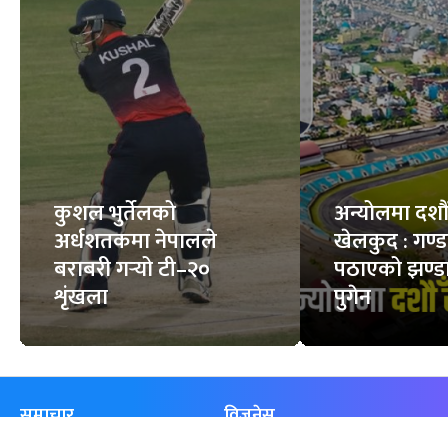
कुशल भुर्तेलको
अन्योलमा दशौँ र
अर्धशतकमा नेपालले
खेलकुद : गण्
बराबरी गर्‍यो टी–२०
पठाएको झण्डा
शृंखला
पुगेन
समाचार
विजनेस