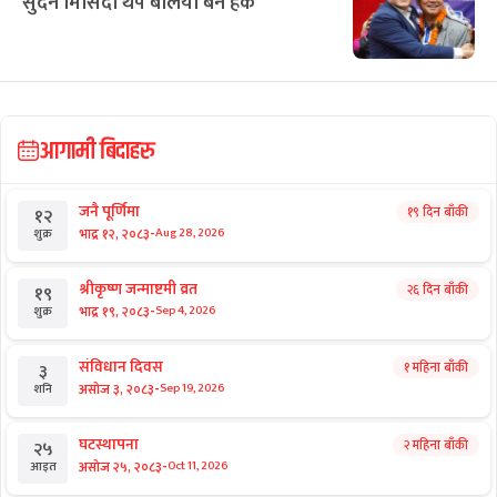
सुदन मिसिंदा थप बलिया बने हर्क
आगामी बिदाहरु
जनै पूर्णिमा
१९ दिन बाँकी
१२
-
भाद्र १२, २०८३
Aug 28, 2026
शुक्र
श्रीकृष्ण जन्माष्टमी व्रत
२६ दिन बाँकी
१९
-
भाद्र १९, २०८३
Sep 4, 2026
शुक्र
संविधान दिवस
१ महिना बाँकी
३
-
असोज ३, २०८३
Sep 19, 2026
शनि
घटस्थापना
२ महिना बाँकी
२५
-
असोज २५, २०८३
Oct 11, 2026
आइत