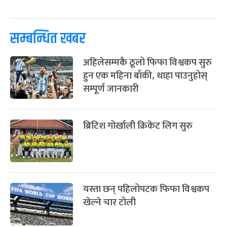
पूर्णिमा व्रत
७ महिना बाँकी
७
-
चैत्र ७, २०८३
Mar 21, 2027
आइत
सम्बन्धित खबर
फागुपूर्णिमा
७ महिना बाँकी
८
-
चैत्र ८, २०८३
Mar 22, 2027
सोम
अहिलेसम्मकै ठूलो फिफा विश्वकप सुरु
हुन एक महिना बाँकी, थाहा पाउनुहोस्
सम्पूर्ण जानकारी
ब्रिटिश गोर्खाली क्रिकेट लिग सुरु
यस्ता छन् पहिलोपटक फिफा विश्वकप
खेल्ने चार टोली