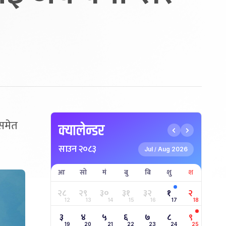
 समेत
क्यालेन्डर
साउन २०८३
Jul
Aug 2026
/
आ
सो
मं
बु
बि
शु
श
२८
२९
३०
३१
३२
१
२
12
13
14
15
16
17
18
३
४
५
६
७
८
९
19
20
21
22
23
24
25