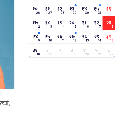
१०
११
१२
१३
१४
१५
१६
26
27
28
29
30
31
1
१७
१८
१९
२०
२१
२२
२३
2
3
4
5
6
7
8
२४
२५
२६
२७
२८
२९
३०
9
10
11
12
13
14
15
३१
१
२
३
४
५
६
16
17
18
19
20
21
22
ख्यो,