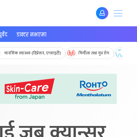
र्वेद
डाक्टर नभएमा
मानसिक स्वास्थ्य (डिप्रेसन, एन्जाइटी)
मिर्गौला तथा मुत्र रोग
मुख तथ
ाई जब क्यान्सर