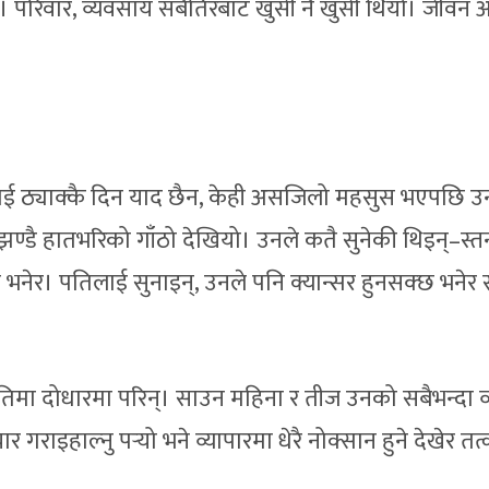
परिवार, व्यवसाय सबैतिरबाट खुसी नै खुसी थियो। जीवन आ
ाई ठ्याक्कै दिन याद छैन, केही असजिलो महसुस भएपछि उ
 झण्डै हातभरिको गाँठो देखियो। उनले कतै सुनेकी थिइन्–स्
्छ भनेर। पतिलाई सुनाइन्, उनले पनि क्यान्सर हुनसक्छ भनेर
्रतिमा दोधारमा परिन्। साउन महिना र तीज उनको सबैभन्दा व
गराइहाल्नु पर्‍यो भने व्यापारमा धेरै नोक्सान हुने देखेर तत