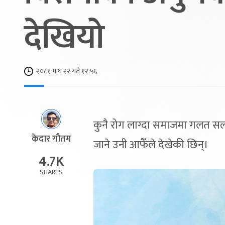
देखियो
२०८१ माघ २२ गते १२:५६
कुनै रोग लाग्दा समाजमा गलत सल्ला
केदार गौतम
जाने उनी आफैँले देखेकी छिन्।
4.7K
SHARES