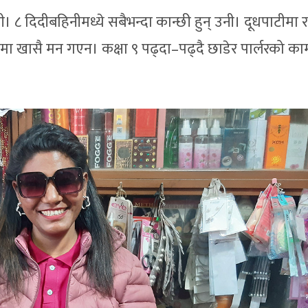
इती। ८ दिदीबहिनीमध्ये सबैभन्दा कान्छी हुन् उनी। दूधपाटीमा 
ाइमा खासै मन गएन। कक्षा ९ पढ्दा–पढ्दै छाडेर पार्लरको का