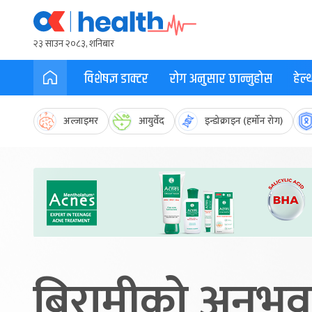
२३ साउन २०८३, शनिबार
विशेषज्ञ डाक्टर
रोग अनुसार छान्नुहोस
हेल
अल्जाइमर
आयुर्वेद
इन्डोक्राइन (हर्मोन रोग)
बिरामीको अनुभव 