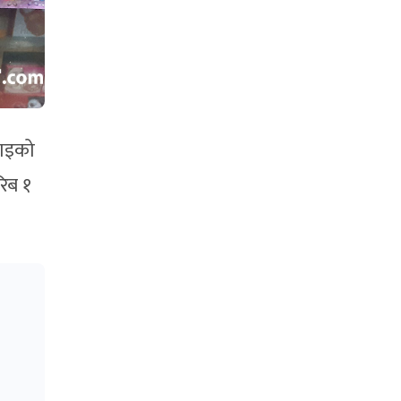
लाइको
रिब १