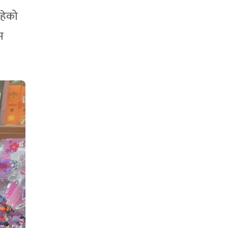
रहेको
म