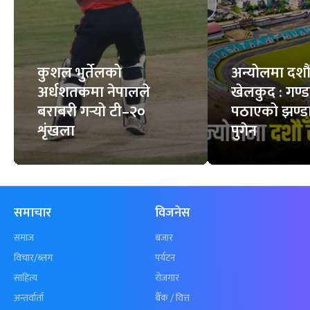
कुशल भुर्तेलको
अन्योलमा दशौँ र
अर्धशतकमा नेपालले
खेलकुद : गण्
बराबरी गर्‍यो टी–२०
पठाएको झण्डा
शृंखला
पुगेन
समाचार
विजनेस
समाज
बजार
विचार/ब्लग
पर्यटन
साहित्य
रोजगार
अन्तर्वार्ता
बैँक / वित्त