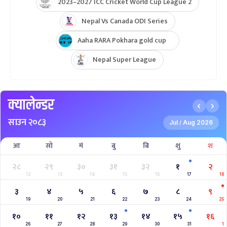
2023–2027 ICC Cricket World Cup League 2
Nepal Vs Canada ODI Series
Aaha RARA Pokhara gold cup
Nepal Super League
क्यालेन्डर
साउन २०८३
Jul
Aug 2026
/
आ
सो
मं
बु
बि
शु
श
२८
२९
३०
३१
३२
१
२
12
13
14
15
16
17
18
३
४
५
६
७
८
९
19
20
21
22
23
24
25
१०
११
१२
१३
१४
१५
१६
26
27
28
29
30
31
1