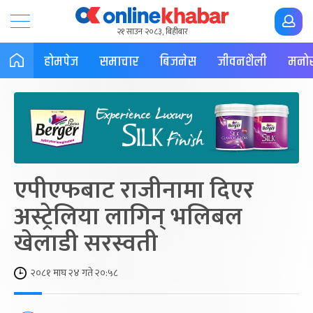
२१ साउन २०८३, बिहीबार
होमपेज
समाचार
बिजनेस
जीवनशैली
मनोर
एपीएफबाट राजीनामा दिएर
अस्ट्रेलिया लागिन् भलिबल
खेलाडी सरस्वती
२०८१ माघ २४ गते २०:५८