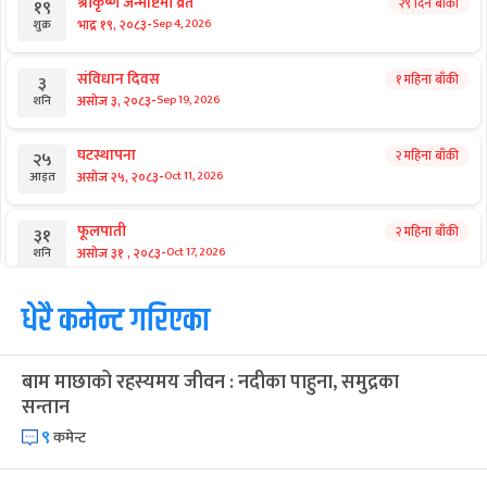
श्रीकृष्ण जन्माष्टमी व्रत
२९ दिन बाँकी
१९
-
भाद्र १९, २०८३
Sep 4, 2026
शुक्र
संविधान दिवस
१ महिना बाँकी
३
-
असोज ३, २०८३
Sep 19, 2026
शनि
घटस्थापना
२ महिना बाँकी
२५
-
असोज २५, २०८३
Oct 11, 2026
आइत
फूलपाती
२ महिना बाँकी
३१
-
असोज ३१ , २०८३
Oct 17, 2026
शनि
कार्तिक सङ्क्रान्ति
धेरै कमेन्ट गरिएका
२ महिना बाँकी
१
-
कार्तिक १, २०८३
Oct 18, 2026
आइत
बाम माछाको रहस्यमय जीवन : नदीका पाहुना, समुद्रका
महानवमी
२ महिना बाँकी
३
सन्तान
-
कार्तिक ३, २०८३
Oct 20, 2026
मंगल
९
कमेन्ट
विजयादशमी
२ महिना बाँकी
४
-
कार्तिक ४, २०८३
Oct 21, 2026
बुध