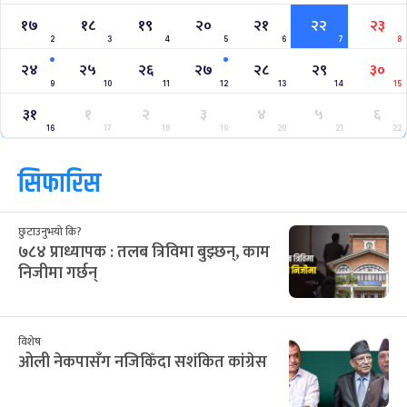
१७
१८
१९
२०
२१
२२
२३
2
3
4
5
6
7
8
२४
२५
२६
२७
२८
२९
३०
9
10
11
12
13
14
15
३१
१
२
३
४
५
६
16
17
18
19
20
21
22
सिफारिस
छुटाउनुभयो कि?
७८४ प्राध्यापक : तलब त्रिविमा बुझ्छन्, काम
निजीमा गर्छन्
विशेष
ओली नेकपासँग नजिकिँदा सशंकित कांग्रेस