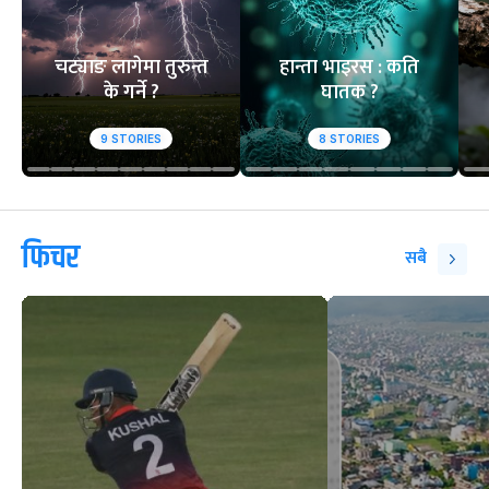
चट्याङ लागेमा तुरुन्त
हान्ता भाइरस : कति
के गर्ने ?
घातक ?
9
STORIES
8
STORIES
फिचर
सबै