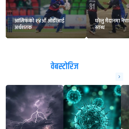
आसिफको १४औं ओडीआई
घरेलु मैदानमा नेप
अर्धशतक
स्तब्ध
वेबस्टोरिज