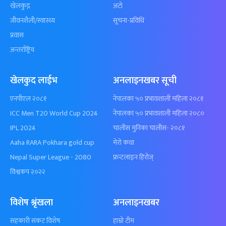
खेलकुद़़
अटो
जीवनशैली/स्वास्थ्य
सूचना-प्रविधि
प्रवास
अन्तर्राष्ट्रिय
खेलकुद लाईभ
अनलाइनखबर सूची
एनपीएल २०८१
नेपालका ५० प्रभावशाली महिला २०८१
ICC Men T20 World Cup 2024
नेपालका ५० प्रभावशाली महिला २०८०
IPL 2024
चालीस मुनिका चालीस- २०८१
Aaha RARA Pokhara gold cup
मेरो कथा
Nepal Super League - 2080
फ्रन्टलाइन हिरोज्
विश्वकप २०२२
विशेष श्रृंखला
अनलाइनखबर
सहकारी संकट विशेष
हाम्रो टीम