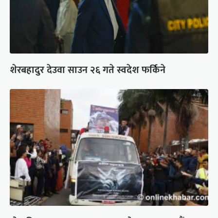
शेरबहादुर देउवा साउन २६ गते स्वदेश फर्किने