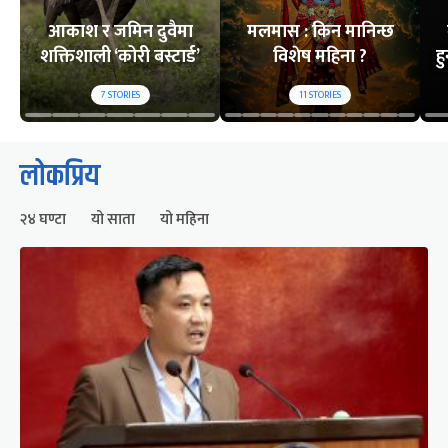
आकाश र जमिन दुवैमा
मलमास : किन मानिन्छ
शक्तिशाली ‘कोरी बस्टार्ड’
विशेष महिना ?
ह
7
STORIES
11
STORIES
लोकप्रिय
२४ घण्टा
यो साता
यो महिना