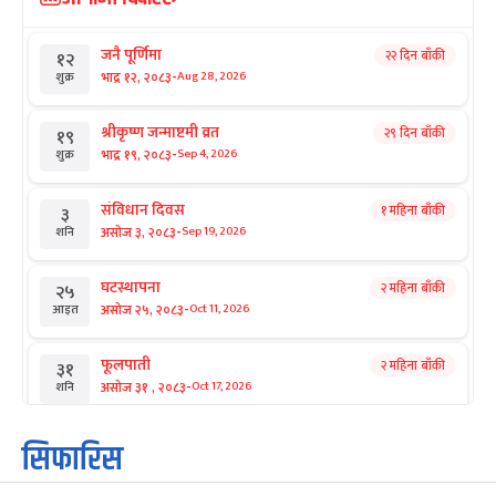
जनै पूर्णिमा
२२ दिन बाँकी
१२
-
भाद्र १२, २०८३
Aug 28, 2026
शुक्र
श्रीकृष्ण जन्माष्टमी व्रत
२९ दिन बाँकी
१९
-
भाद्र १९, २०८३
Sep 4, 2026
शुक्र
संविधान दिवस
१ महिना बाँकी
३
-
असोज ३, २०८३
Sep 19, 2026
शनि
घटस्थापना
२ महिना बाँकी
२५
-
असोज २५, २०८३
Oct 11, 2026
आइत
फूलपाती
२ महिना बाँकी
३१
-
असोज ३१ , २०८३
Oct 17, 2026
शनि
कार्तिक सङ्क्रान्ति
२ महिना बाँकी
१
सिफारिस
-
कार्तिक १, २०८३
Oct 18, 2026
आइत