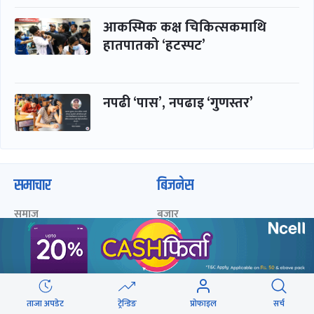
आकस्मिक कक्ष चिकित्सकमाथि
हातपातको ‘हटस्पट’
नपढी ‘पास’, नपढाइ ‘गुणस्तर’
समाचार
बिजनेस
समाज
बजार
विचार/ब्लग
पर्यटन
साहित्य
रोजगार
अन्तर्वार्ता
बैंक / वित्त
खेलकुद़़
अटो
ताजा अपडेट
ट्रेन्डिङ
प्रोफाइल
सर्च