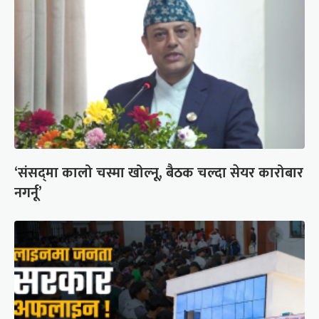
‘संसद्‍मा कालो चस्मा खोल्नू, बैठक चल्दा सेयर कारोबार
नगर्नू’