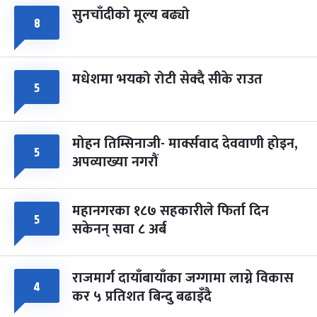
सुनचाँदीको मूल्य बढ्यो
८
मधेशमा भयको रोटी सेक्दै सीके राउत
५
मोहन तिम्सिनाजी- मार्क्सवाद देववाणी होइन,
५
अपव्याख्या नगरौं
महानगरका १८७ सहकारीले फिर्ता दिन
५
सकेनन् सवा ८ अर्ब
राजमार्ग दायाँबायाँका जग्गामा लाग्ने विकास
४
कर ५ प्रतिशत बिन्दु बढाइँदै