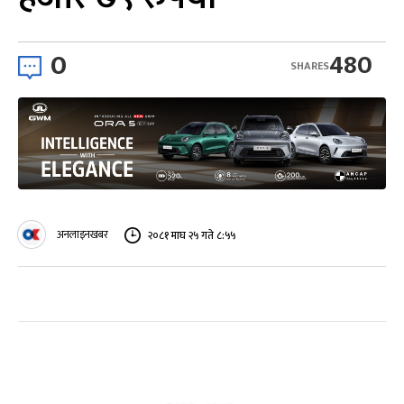
0
480
SHARES
अनलाइनखबर
२०८१ माघ २५ गते ८:५५