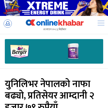
Skip
to
२१ साउन २०८३, बिहीबार
content
युनिलिभर नेपालको नाफा
बढ्यो, प्रतिसेयर आम्दानी २
हजार ७९ रुपैयाँ