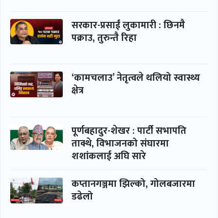
सरकार-प्रसाईं लुकामारी : छिनमै
पक्राउ, तुरुन्तै रिहा
‘कामचलाउ’ नेतृत्वले थलियो स्वास्थ्य
क्षेत्र
पूर्णबहादुर-शेखर : पार्टी सभापति
ताक्थे, विभाजनको संघारमा
शशांकलाई अघि सारे
कप्तानगञ्जमा झिल्को, गोलबजारमा
डढेलो