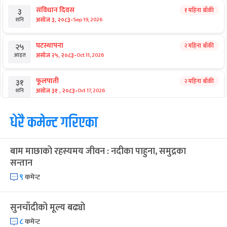
संविधान दिवस
१ महिना बाँकी
३
-
असोज ३, २०८३
Sep 19, 2026
शनि
घटस्थापना
२ महिना बाँकी
२५
-
असोज २५, २०८३
Oct 11, 2026
आइत
फूलपाती
२ महिना बाँकी
३१
-
असोज ३१ , २०८३
Oct 17, 2026
शनि
कार्तिक सङ्क्रान्ति
धेरै कमेन्ट गरिएका
२ महिना बाँकी
१
-
कार्तिक १, २०८३
Oct 18, 2026
आइत
बाम माछाको रहस्यमय जीवन : नदीका पाहुना, समुद्रका
महानवमी
२ महिना बाँकी
३
सन्तान
-
कार्तिक ३, २०८३
Oct 20, 2026
मंगल
९
कमेन्ट
विजयादशमी
२ महिना बाँकी
४
-
कार्तिक ४, २०८३
Oct 21, 2026
बुध
सुनचाँदीको मूल्य बढ्यो
८
कमेन्ट
पापा‌ङ्कुशा एकादशी व्रत
२ महिना बाँकी
५