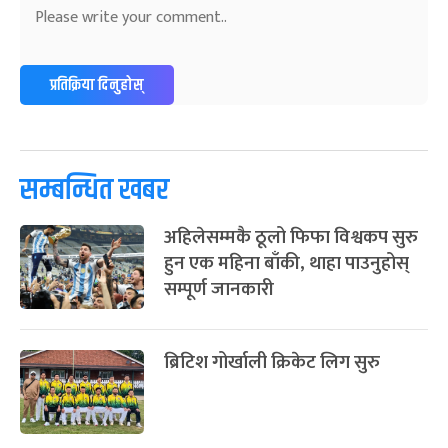
अन्तराष्ट्रिय नारी दिवस
७ महिना बाँकी
२४
-
फाल्गुन २४, २०८३
Mar 8, 2027
सोम
ग्याल्पो ल्होसार
७ महिना बाँकी
२५
प्रतिक्रिया दिनुहोस्
-
फाल्गुन २५, २०८३
Mar 9, 2027
मंगल
पूर्णिमा व्रत
७ महिना बाँकी
७
-
चैत्र ७, २०८३
Mar 21, 2027
आइत
सम्बन्धित खबर
फागुपूर्णिमा
७ महिना बाँकी
८
अहिलेसम्मकै ठूलो फिफा विश्वकप सुरु
-
चैत्र ८, २०८३
Mar 22, 2027
सोम
हुन एक महिना बाँकी, थाहा पाउनुहोस्
सम्पूर्ण जानकारी
ब्रिटिश गोर्खाली क्रिकेट लिग सुरु