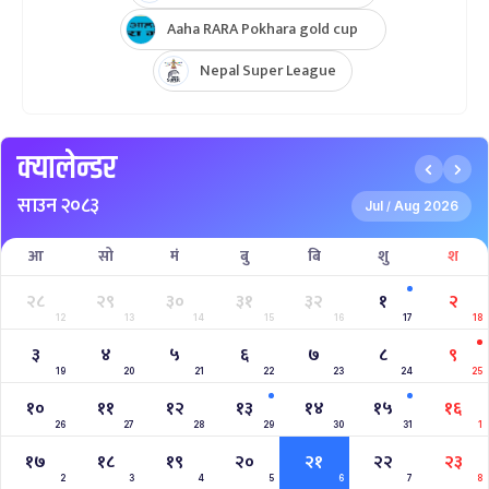
Aaha RARA Pokhara gold cup
Nepal Super League
क्यालेन्डर
साउन २०८३
Jul
Aug 2026
/
आ
सो
मं
बु
बि
शु
श
२८
२९
३०
३१
३२
१
२
12
13
14
15
16
17
18
३
४
५
६
७
८
९
19
20
21
22
23
24
25
१०
११
१२
१३
१४
१५
१६
26
27
28
29
30
31
1
१७
१८
१९
२०
२१
२२
२३
2
3
4
5
6
7
8