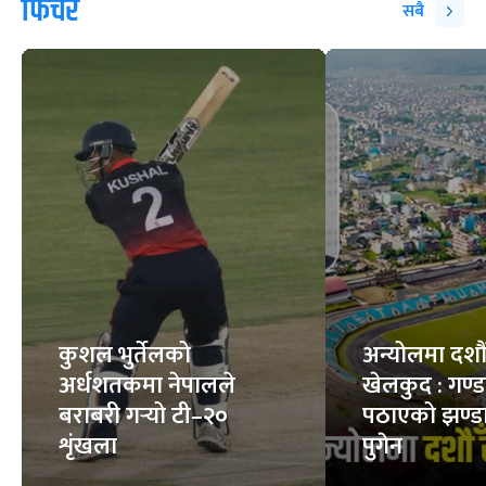
फिचर
सबै
कुशल भुर्तेलको
अन्योलमा दशौँ र
अर्धशतकमा नेपालले
खेलकुद : गण्
बराबरी गर्‍यो टी–२०
पठाएको झण्डा
शृंखला
पुगेन