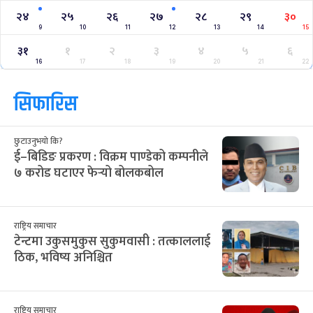
२४
२५
२६
२७
२८
२९
३०
9
10
11
12
13
14
15
३१
१
२
३
४
५
६
16
17
18
19
20
21
22
सिफारिस
छुटाउनुभयो कि?
ई–बिडिङ प्रकरण : विक्रम पाण्डेको कम्पनीले
७ करोड घटाएर फेर्‍यो बोलकबोल
राष्ट्रिय समाचार
टेन्टमा उकुसमुकुस सुकुमवासी : तत्काललाई
ठिक, भविष्य अनिश्चित
राष्ट्रिय समाचार