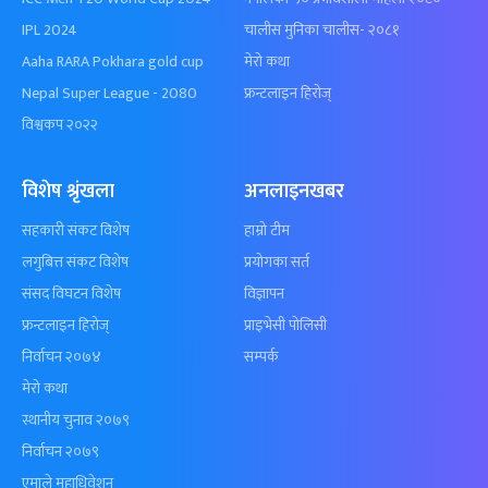
IPL 2024
चालीस मुनिका चालीस- २०८१
Aaha RARA Pokhara gold cup
मेरो कथा
Nepal Super League - 2080
फ्रन्टलाइन हिरोज्
विश्वकप २०२२
विशेष श्रृंखला
अनलाइनखबर
सहकारी संकट विशेष
हाम्रो टीम
लगुबित्त संकट विशेष
प्रयोगका सर्त
संसद विघटन विशेष
विज्ञापन
फ्रन्टलाइन हिरोज्
प्राइभेसी पोलिसी
निर्वाचन २०७४
सम्पर्क
मेरो कथा
स्थानीय चुनाव २०७९
निर्वाचन २०७९
एमाले महाधिवेशन