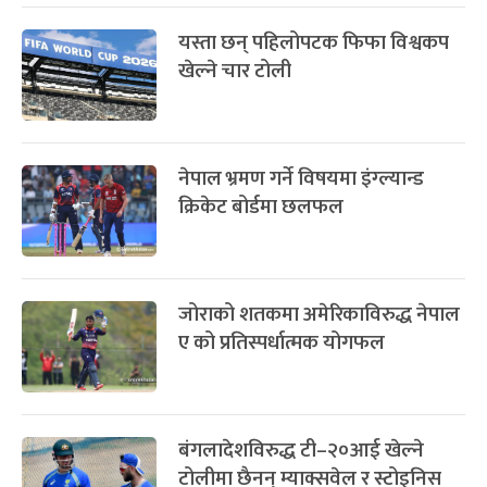
यस्ता छन् पहिलोपटक फिफा विश्वकप
खेल्ने चार टोली
नेपाल भ्रमण गर्ने विषयमा इंग्ल्यान्ड
क्रिकेट बोर्डमा छलफल
जोराको शतकमा अमेरिकाविरुद्ध नेपाल
ए को प्रतिस्पर्धात्मक योगफल
बंगलादेशविरुद्ध टी–२०आई खेल्ने
टोलीमा छैनन् म्याक्सवेल र स्टोइनिस