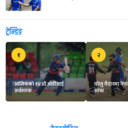
ट्रेन्डिङ
१
२
आसिफको १४औं ओडीआई
घरेलु मैदानमा नेप
अर्धशतक
स्तब्ध