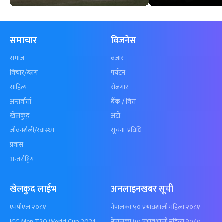
समाचार
विजनेस
समाज
बजार
विचार/ब्लग
पर्यटन
साहित्य
रोजगार
अन्तर्वार्ता
बैँक / वित्त
खेलकुद़़
अटो
जीवनशैली/स्वास्थ्य
सूचना-प्रविधि
प्रवास
अन्तर्राष्ट्रिय
खेलकुद लाईभ
अनलाइनखबर सूची
एनपीएल २०८१
नेपालका ५० प्रभावशाली महिला २०८१
ICC Men T20 World Cup 2024
नेपालका ५० प्रभावशाली महिला २०८०