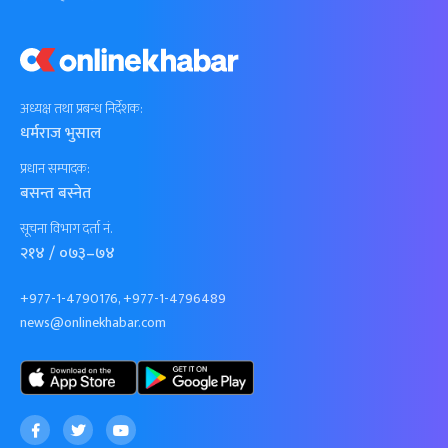
अध्यक्ष तथा प्रबन्ध निर्देशक:
धर्मराज भुसाल
प्रधान सम्पादक:
बसन्त बस्नेत
सूचना विभाग दर्ता नं.
२१४ / ०७३–७४
+977-1-4790176, +977-1-4796489
news@onlinekhabar.com