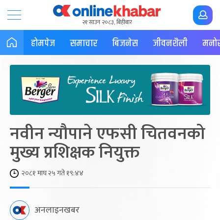
२१ साउन २०८३, बिहीबार
होमपेज
समाचार
बिजनेस
जीवनशैली
मनोर
नवीन न्यौपाने एफसी चितवनको
मुख्य प्रशिक्षक नियुक्त
२०८१ माघ २५ गते १९:४४
अनलाइनखबर