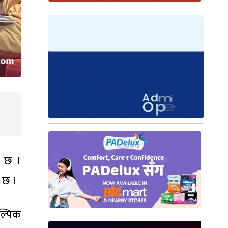
ो छ ।
ो छ ।
ल्पिक