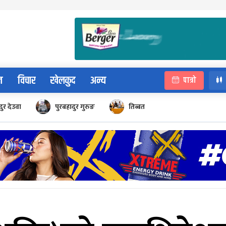
न
विचार
खेलकुद
अन्य
पात्रो
ुर देउवा
पुरबहादुर गुरुङ
तिब्बत