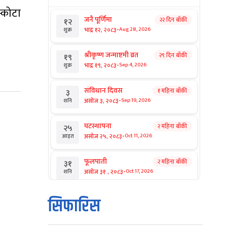
्कोटा
जनै पूर्णिमा
२२ दिन बाँकी
१२
-
भाद्र १२, २०८३
Aug 28, 2026
शुक्र
श्रीकृष्ण जन्माष्टमी व्रत
२९ दिन बाँकी
१९
-
भाद्र १९, २०८३
Sep 4, 2026
शुक्र
संविधान दिवस
१ महिना बाँकी
३
-
असोज ३, २०८३
Sep 19, 2026
शनि
घटस्थापना
२ महिना बाँकी
२५
-
असोज २५, २०८३
Oct 11, 2026
आइत
फूलपाती
२ महिना बाँकी
३१
-
असोज ३१ , २०८३
Oct 17, 2026
शनि
कार्तिक सङ्क्रान्ति
२ महिना बाँकी
१
सिफारिस
-
कार्तिक १, २०८३
Oct 18, 2026
आइत