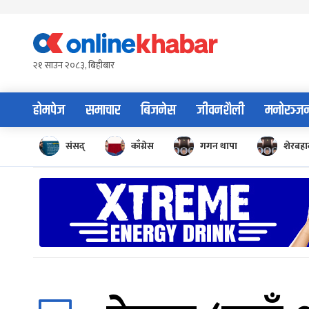
Skip
to
content
२१ साउन २०८३, बिहीबार
होमपेज
समाचार
बिजनेस
जीवनशैली
मनोरञ्ज
संसद्
काँग्रेस
गगन थापा
शेरबहाद