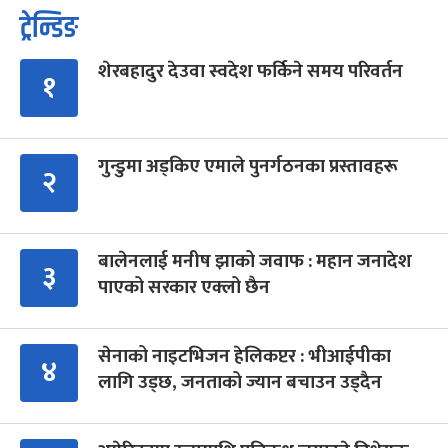
ट्रेन्डिङ
शेरबहादुर देउवा स्वदेश फर्किने समय परिवर्तन
१
गुन्डुमा अड्किए एमाले पुनर्गठनका प्रस्तावहरू
२
बालेनलाई मनीष झाको जवाफ : महान जनादेश
३
पाएको सरकार एक्लो छैन
सेनाको नाइटभिजन हेलिकप्टर : भीआईपीका
४
लागि उड्छ, जनताको ज्यान बचाउन उड्दैन