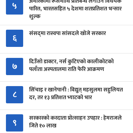
अमेरिकामा रूसमाथि प्रतिबन्ध लगाउने विधेयक
५
पारित, भारतसहित ५ देशमा शतप्रतिशत भन्सार
शुल्क
संसद्‍मा रास्वपा सांसदले खोजे सरकार
६
दिउँसो डाक्टर, नर्स कुटिएको कालीकोटको
७
पलाँता अस्पतालमा राति फेरि आक्रमण
सिँचाइ र खानेपानी : विद्युत् महसुलमा सहुलियत
८
दर, तर १३ प्रतिशत भ्याटको भार
सरकारको करदाता प्रोत्साहन उपहार : हेमराजले
९
जिते १० लाख