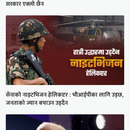
सरकार एक्लो छैन
सेनाको नाइटभिजन हेलिकप्टर : भीआईपीका लागि उड्छ,
जनताको ज्यान बचाउन उड्दैन