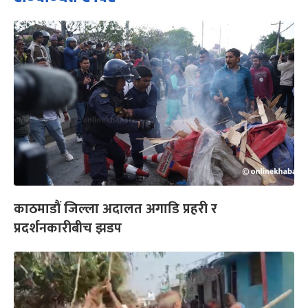
काठमाडौं जिल्ला अदालत अगाडि प्रहरी र
प्रदर्शनकारीबीच झडप