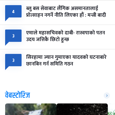
ब्लु बस सेवाबाट लैंगिक असमानतालाई
४
प्रोत्साहन नगर्ने नीति लिएका हौं : मन्त्री बादी
एमाले महासचिवको दाबी- रास्वपाको पतन
३
उदय जत्तिकै छिटो हुन्छ
सिरहामा ज्यान गुमाएका यादवको घटनाबारे
३
छानबिन गर्न समिति गठन
वेबस्टोरिज