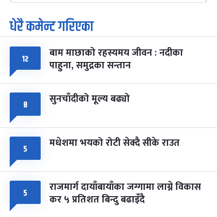
धेरै कमेन्ट गरिएका
पूर्णिमा व्रत
७ महिना बाँकी
७
-
चैत्र ७, २०८३
Mar 21, 2027
आइत
बाम माछाको रहस्यमय जीवन : नदीका
फागुपूर्णिमा
१२
७ महिना बाँकी
८
पाहुना, समुद्रका सन्तान
-
चैत्र ८, २०८३
Mar 22, 2027
सोम
सुनचाँदीको मूल्य बढ्यो
८
मधेशमा भयको रोटी सेक्दै सीके राउत
५
राजमार्ग दायाँबायाँका जग्गामा लाग्ने विकास
५
कर ५ प्रतिशत बिन्दु बढाइँदै