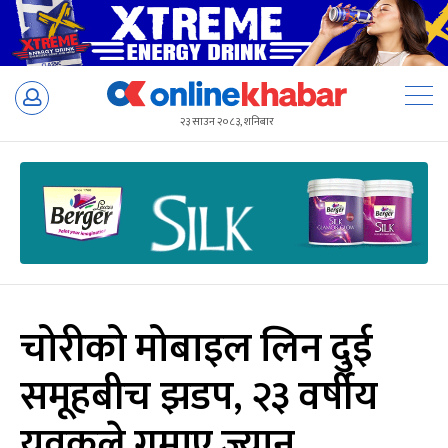
Skip
to
२३ साउन २०८३, शनिबार
content
चोरीको मोबाइल लिन दुई
समूहबीच झडप, २३ वर्षीय
युवकले गुमाए ज्यान