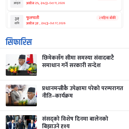
-
असोज २५, २०८३
Oct 11, 2026
आइत
फूलपाती
२ महिना बाँकी
३१
-
असोज ३१ , २०८३
Oct 17, 2026
शनि
कार्तिक सङ्क्रान्ति
२ महिना बाँकी
१
सिफारिस
-
कार्तिक १, २०८३
Oct 18, 2026
आइत
छिमेकसँग सीमा समस्या संवादबाटै
महानवमी
२ महिना बाँकी
३
-
समाधान गर्ने सरकारी सन्देश
कार्तिक ३, २०८३
Oct 20, 2026
मंगल
विजयादशमी
२ महिना बाँकी
४
-
कार्तिक ४, २०८३
Oct 21, 2026
बुध
प्रधानमन्त्रीकै उपेक्षामा परेको परम्परागत
नीति–कार्यक्रम
पापा‌ङ्कुशा एकादशी व्रत
२ महिना बाँकी
५
-
कार्तिक ५, २०८३
Oct 22, 2026
बिहि
संसद्को विशेष दिनमा बालेनको
कुकुर तिहार
३ महिना बाँकी
२२
-
कार्तिक २२, २०८३
बिझाउने दृश्य
Nov 8, 2026
आइत