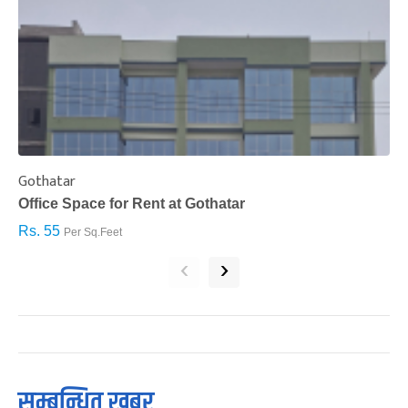
Gothatar
S
Office Space for Rent at Gothatar
H
Rs. 55
R
Per Sq.Feet
‹
›
सम्बन्धित खबर