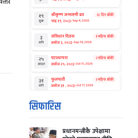
वक्ता
श्रीकृष्ण जन्माष्टमी व्रत
२८ दिन बाँकी
१९
-
भाद्र १९, २०८३
Sep 4, 2026
शुक्र
संविधान दिवस
१ महिना बाँकी
३
-
असोज ३, २०८३
Sep 19, 2026
शनि
घटस्थापना
२ महिना बाँकी
२५
-
असोज २५, २०८३
Oct 11, 2026
आइत
फूलपाती
२ महिना बाँकी
३१
-
असोज ३१ , २०८३
Oct 17, 2026
शनि
कार्तिक सङ्क्रान्ति
२ महिना बाँकी
१
सिफारिस
-
कार्तिक १, २०८३
Oct 18, 2026
आइत
महानवमी
२ महिना बाँकी
३
-
कार्तिक ३, २०८३
Oct 20, 2026
मंगल
प्रधानमन्त्रीकै उपेक्षामा