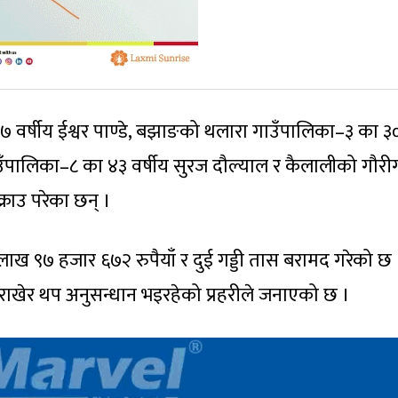
 ३७ वर्षीय ईश्वर पाण्डे, बझाङको थलारा गाउँपालिका–३ का ३
 गाउँपालिका–८ का ४३ वर्षीय सुरज दौल्याल र कैलालीको गौरी
क्राउ परेका छन् ।
ख ९७ हजार ६७२ रुपैयाँ र दुई गड्डी तास बरामद गरेको छ 
ा राखेर थप अनुसन्धान भइरहेको प्रहरीले जनाएको छ ।