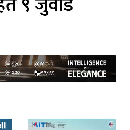
ित ९ जुवाडे