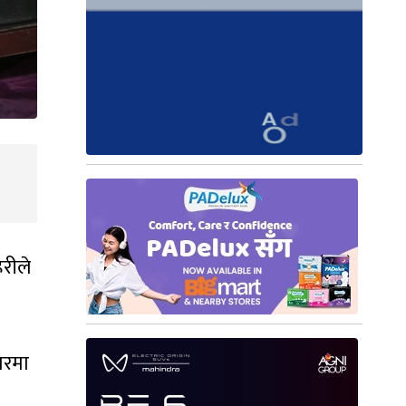
हरीले
ारमा