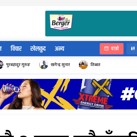
न
विचार
खेलकुद
अन्य
पात्रो
पुरबहादुर गुरुङ
खगेन्द्र सुनार
तिब्बत