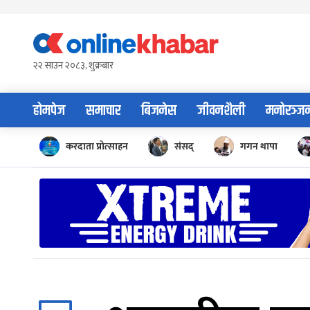
Skip
to
content
२२ साउन २०८३, शुक्रबार
होमपेज
समाचार
बिजनेस
जीवनशैली
मनोरञ्ज
करदाता प्रोत्साहन
संसद्
गगन थापा