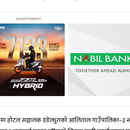
ामा होटल सञ्चालक डडेल्धुराको आलिताल गाउँपालिका–३ स्