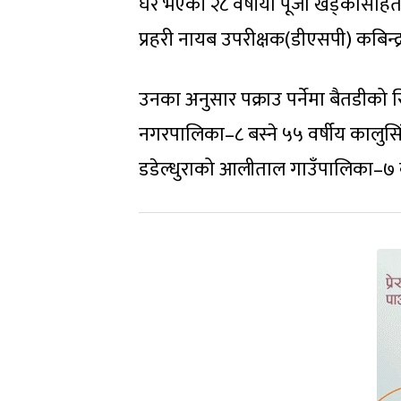
घर भएकी २८ वर्षीया पूजा खड्कासहितक
प्रहरी नायब उपरीक्षक(डीएसपी) कबिन्द
उनका अनुसार पक्राउ पर्नेमा बैतडीको स
नगरपालिका–८ बस्ने ५५ वर्षीय कालुसिंह
डडेल्धुराको आलीताल गाउँपालिका–७ क