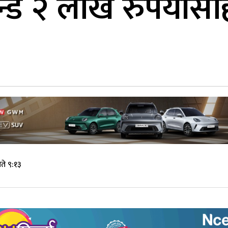
डै २ लाख रुपैयाँसह
ते ९:१३