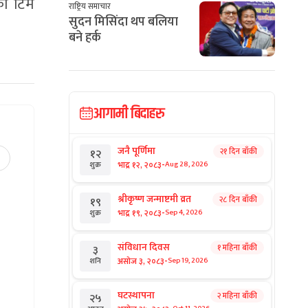
को टिम
राष्ट्रिय समाचार
सुदन मिसिंदा थप बलिया
बने हर्क
आगामी बिदाहरु
जनै पूर्णिमा
२१ दिन बाँकी
१२
-
भाद्र १२, २०८३
Aug 28, 2026
शुक्र
श्रीकृष्ण जन्माष्टमी व्रत
२८ दिन बाँकी
१९
-
भाद्र १९, २०८३
Sep 4, 2026
शुक्र
संविधान दिवस
१ महिना बाँकी
३
-
असोज ३, २०८३
Sep 19, 2026
शनि
घटस्थापना
२ महिना बाँकी
२५