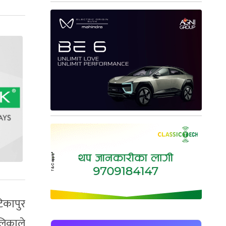
िकापुर
लिकाले