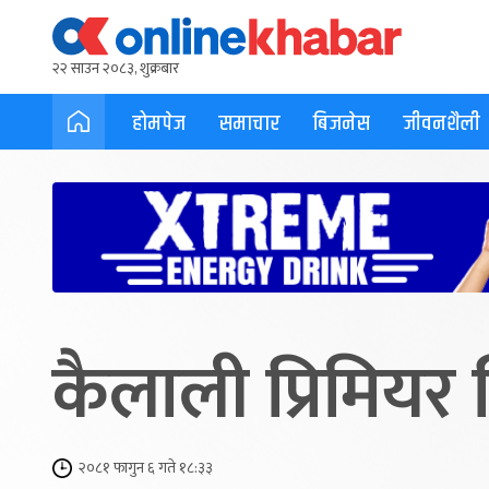
२२ साउन २०८३, शुक्रबार
होमपेज
समाचार
बिजनेस
जीवनशैली
कैलाली प्रिमियर 
२०८१ फागुन ६ गते १८:३३