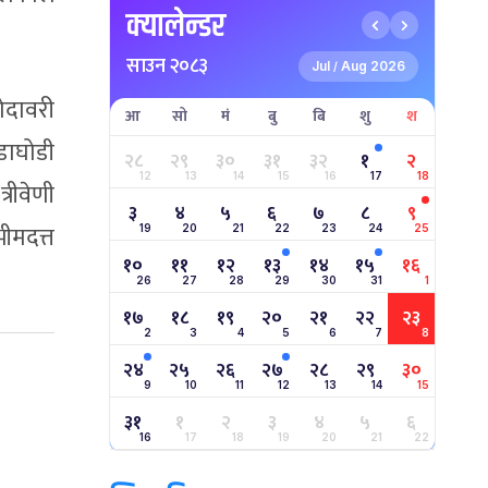
क्यालेन्डर
साउन २०८३
Jul
Aug 2026
/
ोदावरी
आ
सो
मं
बु
बि
शु
श
ाघोडी
२८
२९
३०
३१
३२
१
२
12
13
14
15
16
17
18
ीवेणी
३
४
५
६
७
८
९
मदत्त
19
20
21
22
23
24
25
१०
११
१२
१३
१४
१५
१६
26
27
28
29
30
31
1
१७
१८
१९
२०
२१
२२
२३
2
3
4
5
6
7
8
२४
२५
२६
२७
२८
२९
३०
9
10
11
12
13
14
15
३१
१
२
३
४
५
६
16
17
18
19
20
21
22