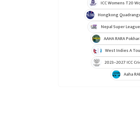
ICC Womens T20 Worl
Hongkong Quadrangul
Nepal Super League
AAHA RARA Pokhar
West Indies A Tou
2023–2027 ICC Cri
Aaha RA