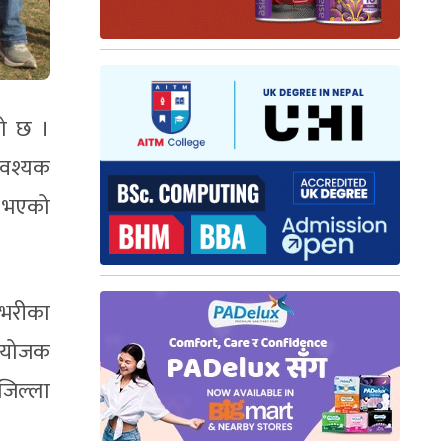
को छ ।
आवश्यक
ा भएको
ेशभरीका
ायोजक
जिल्ला