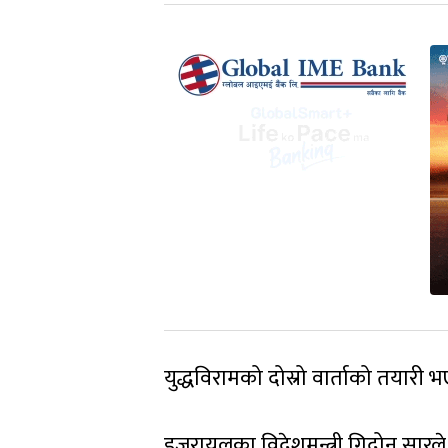
युद्धविरामको दोस्रो वार्ताको तयार
इजरायलका विदेशमन्त्री गिदोन सारले 