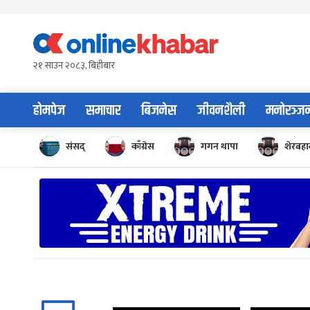
Skip
to
content
२१ साउन २०८३, बिहीबार
होमपेज
समाचार
बिजनेस
जीवनशैली
मनोरञ्ज
संसद्
काँग्रेस
गगन थापा
शेरबहाद