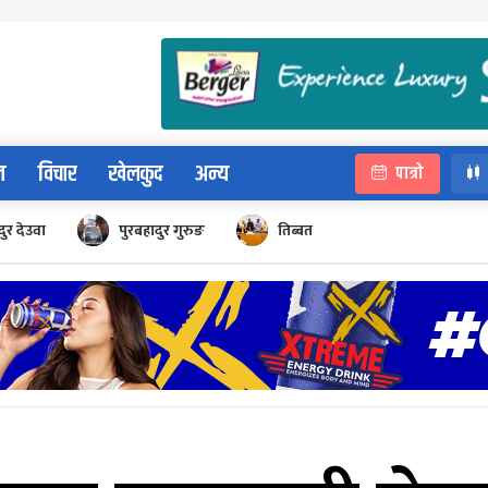
न
विचार
खेलकुद
अन्य
पात्रो
ुर देउवा
पुरबहादुर गुरुङ
तिब्बत