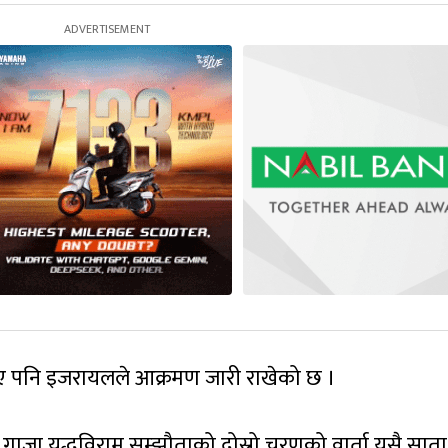
ी भए पनि इजरायलले आक्रमण जारी राखेको छ ।
गाजा युद्धविराम सम्झौताको दोस्रो चरणको वार्ता यसै साता 