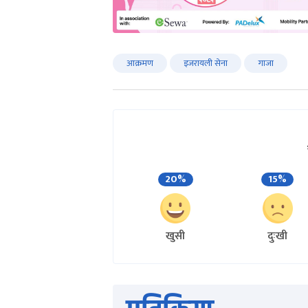
आक्रमण
इजरायली सेना
गाजा
20%
15%
खुसी
दुःखी