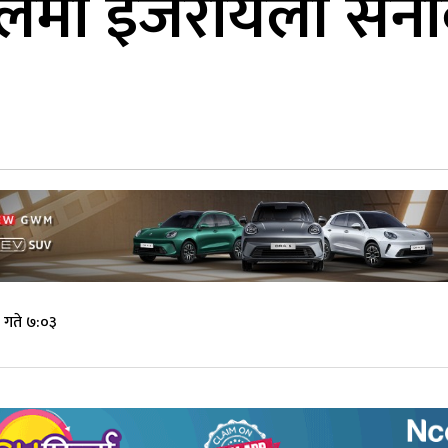
ूलमा इजरायली सेन
 गते ७:०३