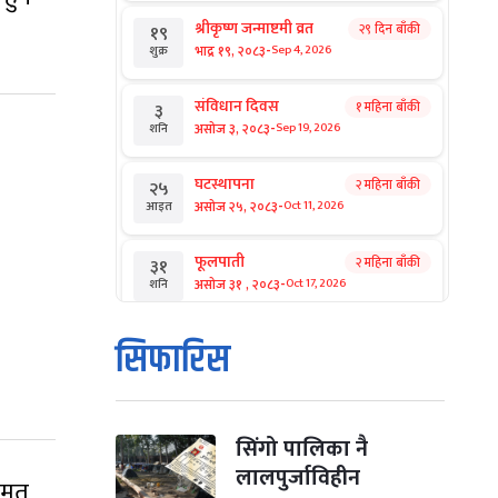
श्रीकृष्ण जन्माष्टमी व्रत
२९ दिन बाँकी
१९
-
भाद्र १९, २०८३
Sep 4, 2026
शुक्र
संविधान दिवस
१ महिना बाँकी
३
-
असोज ३, २०८३
Sep 19, 2026
शनि
घटस्थापना
२ महिना बाँकी
२५
-
असोज २५, २०८३
Oct 11, 2026
आइत
फूलपाती
२ महिना बाँकी
३१
-
असोज ३१ , २०८३
Oct 17, 2026
शनि
कार्तिक सङ्क्रान्ति
२ महिना बाँकी
१
सिफारिस
-
कार्तिक १, २०८३
Oct 18, 2026
आइत
महानवमी
२ महिना बाँकी
३
-
कार्तिक ३, २०८३
Oct 20, 2026
मंगल
सिंगो पालिका नै
लालपुर्जाविहीन
हमत
विजयादशमी
२ महिना बाँकी