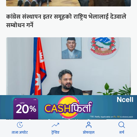
कांग्रेस संस्थापन इतर समूहको राष्ट्रिय भेलालाई देउवाले
सम्बोधन गर्ने
प्रधानमन्त्री बालेनले ल्याएको विधेयक संसदीय
समितिबाट जस्ताको तस्तै सदर
ताजा अपडेट
ट्रेन्डिङ
प्रोफाइल
सर्च