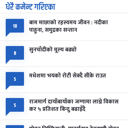
धेरै कमेन्ट गरिएका
पूर्णिमा व्रत
७ महिना बाँकी
७
-
चैत्र ७, २०८३
Mar 21, 2027
आइत
बाम माछाको रहस्यमय जीवन : नदीका
१०
फागुपूर्णिमा
७ महिना बाँकी
८
पाहुना, समुद्रका सन्तान
-
चैत्र ८, २०८३
Mar 22, 2027
सोम
सुनचाँदीको मूल्य बढ्यो
८
मधेशमा भयको रोटी सेक्दै सीके राउत
५
राजमार्ग दायाँबायाँका जग्गामा लाग्ने विकास
५
कर ५ प्रतिशत बिन्दु बढाइँदै