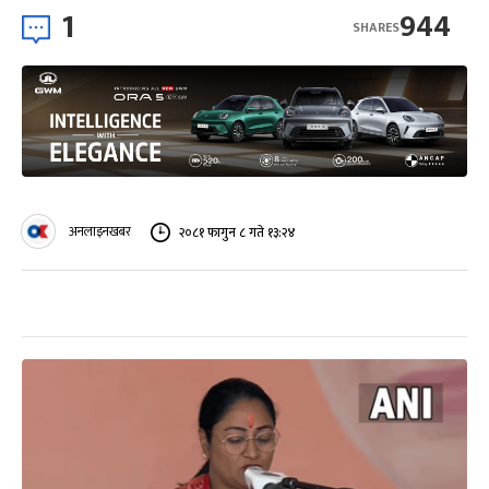
1
944
SHARES
अनलाइनखबर
२०८१ फागुन ८ गते १३:२४