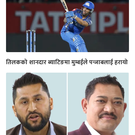
तिलकको शानदार ब्याटिङमा मुम्बईले पन्जाबलाई हरायो