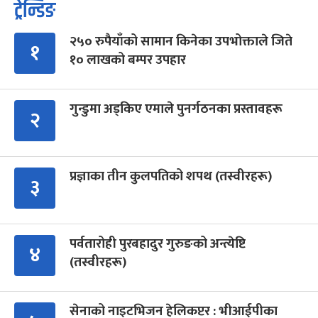
ट्रेन्डिङ
२५० रुपैयाँको सामान किनेका उपभोक्ताले जिते
१
१० लाखको बम्पर उपहार
गुन्डुमा अड्किए एमाले पुनर्गठनका प्रस्तावहरू
२
प्रज्ञाका तीन कुलपतिको शपथ (तस्वीरहरू)
३
पर्वतारोही पुरबहादुर गुरुङको अन्त्येष्टि
४
(तस्वीरहरू)
सेनाको नाइटभिजन हेलिकप्टर : भीआईपीका