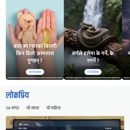
बाल क्यान्सरका बिरामी
किन ढिलो अस्पताल
सर्पले डसेमा के गर्ने, के
च
पुग्छन् ?
नगर्ने ?
10
STORIES
6
STORIES
लोकप्रिय
२४ घण्टा
यो साता
यो महिना