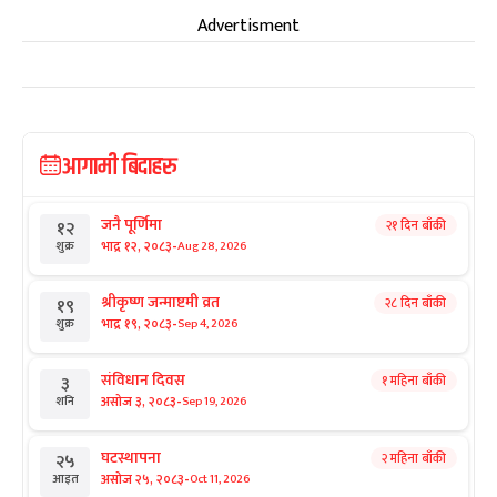
Advertisment
आगामी बिदाहरु
जनै पूर्णिमा
२१ दिन बाँकी
१२
-
भाद्र १२, २०८३
Aug 28, 2026
शुक्र
श्रीकृष्ण जन्माष्टमी व्रत
२८ दिन बाँकी
१९
-
भाद्र १९, २०८३
Sep 4, 2026
शुक्र
संविधान दिवस
१ महिना बाँकी
३
-
असोज ३, २०८३
Sep 19, 2026
शनि
घटस्थापना
२ महिना बाँकी
२५
-
असोज २५, २०८३
Oct 11, 2026
आइत