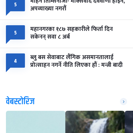
मोहन तिम्सिनाजी- मार्क्सवाद देववाणी होइन,
५
अपव्याख्या नगरौं
महानगरका १८७ सहकारीले फिर्ता दिन
५
सकेनन् सवा ८ अर्ब
ब्लु बस सेवाबाट लैंगिक असमानतालाई
४
प्रोत्साहन नगर्ने नीति लिएका हौं : मन्त्री बादी
वेबस्टोरिज