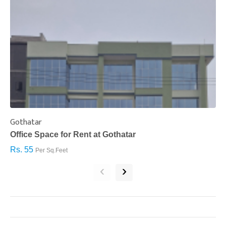
Gothatar
S
Office Space for Rent at Gothatar
H
Rs. 55
R
Per Sq.Feet
‹
›