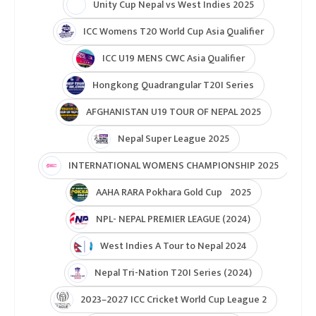
Indian Premier League (IPL 2025)
ICC Women’s Under-19 T20 World Cup 2025
U19 Women\'s World Cup warmup
ICC Men T20 World Cup 2024
IPL 2024
Under Lights T20I Series 2026
ICC Womens T20 World Cup Global Qualifier 2026
NPL- Nepal Premier League 2025
ICC T20 World Cup Asia & East Asia-Pacific Qualifier
ICC T20 World Cup Asia-EAP Qaulifier 2025
Unity Cup Nepal vs West Indies 2025
ICC Womens T20 World Cup Asia Qualifier
ICC U19 MENS CWC Asia Qualifier