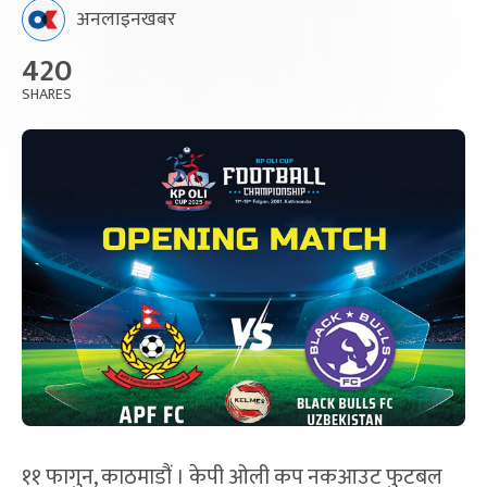
अनलाइनखबर
420
SHARES
११ फागुन, काठमाडौं । केपी ओली कप नकआउट फुटबल