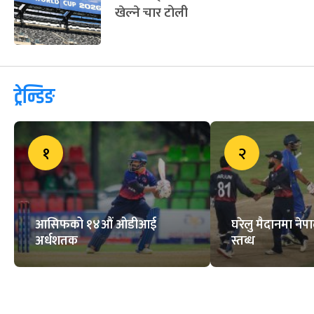
अहिलेसम्मकै ठूलो फिफा विश्वकप सुरु
हुन एक महिना बाँकी, थाहा पाउनुहोस्
सम्पूर्ण जानकारी
ब्रिटिश गोर्खाली क्रिकेट लिग सुरु
यस्ता छन् पहिलोपटक फिफा विश्वकप
खेल्ने चार टोली