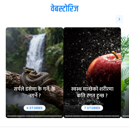
ट्रेन्डिङ
१
२
आसिफको १४औं ओडीआई
घरेलु मैदानमा नेप
अर्धशतक
स्तब्ध
वेबस्टोरिज