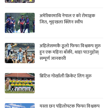
प्रतिक्रिया दिनुहोस्
-
फाल्गुन २५, २०८३
Mar 9, 2027
मंगल
पूर्णिमा व्रत
७ महिना बाँकी
७
-
चैत्र ७, २०८३
Mar 21, 2027
आइत
सम्बन्धित खबर
फागुपूर्णिमा
७ महिना बाँकी
८
नेपाल ए टोलीले उत्तराखण्डमा
-
चैत्र ८, २०८३
Mar 22, 2027
सोम
प्रतियोगिता खेल्ने
खेलकुदलाई पर्यटन र अर्थतन्त्रसँग
जोडिने
अमेरिकामाथि नेपाल ए को रोमाञ्चक
जित, शृङ्खला क्लिन स्वीप