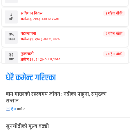
राष्ट्रिय समाचार
सुदन मिसिंदा थप बलिया बने हर्क
आगामी बिदाहरु
जनै पूर्णिमा
२१ दिन बाँकी
१२
-
भाद्र १२, २०८३
Aug 28, 2026
शुक्र
श्रीकृष्ण जन्माष्टमी व्रत
२८ दिन बाँकी
१९
-
भाद्र १९, २०८३
Sep 4, 2026
शुक्र
संविधान दिवस
१ महिना बाँकी
३
-
असोज ३, २०८३
Sep 19, 2026
शनि