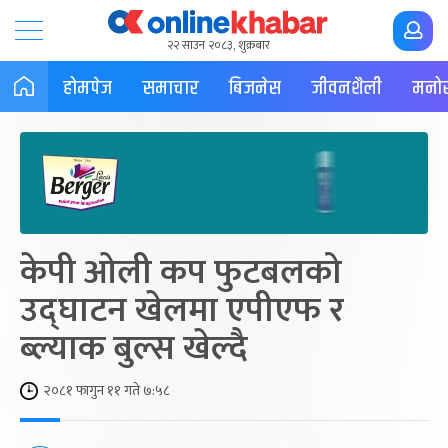
२२ साउन २०८३, शुक्रबार
होमपेज
समाचार
बिजनेस
जीवनशैली
मनोर
केपी ओली कप फुटबलको
उद्घाटन खेलमा एपीएफ र
ब्ल्याक बुल्स खेल्दै
२०८१ फागुन ११ गते ७:५८