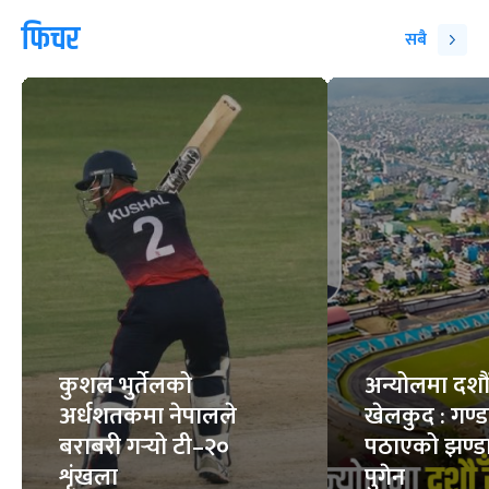
सर्पले डसेमा के गर्ने, के
स्वस्थ मान्छेको शरीरमा
नगर्ने ?
कति रगत हुन्छ ?
6
STORIES
7
STORIES
फिचर
सबै