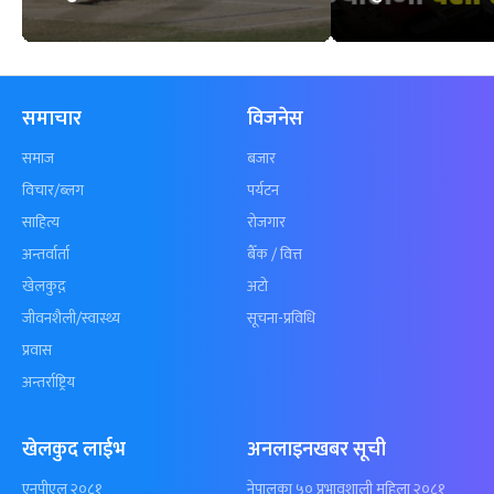
कुशल भुर्तेलको
अन्योलमा दशौँ र
अर्धशतकमा नेपालले
खेलकुद : गण्
बराबरी गर्‍यो टी–२०
पठाएको झण्डा
शृंखला
पुगेन
समाचार
विजनेस