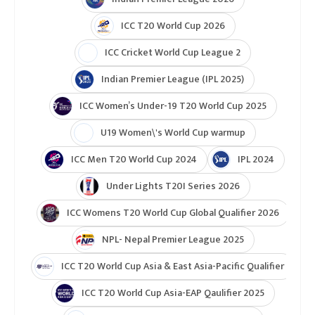
गोलकिपर, सर्वाधिक गोलकर्ता र उदीयमान खेलाडीले ५०
हजार रुपैयाँ पाउनेछन् ।
मच्छिन्द्रले यसअघि भएको दुवै संस्कणको उपाधि जितेको
थियो ।
केपी ओली कप
टुर्नामेन्ट
Indian Premier League 2026
ICC T20 World Cup 2026
ICC Cricket World Cup League 2