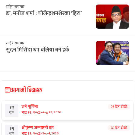
16
17
18
19
20
21
22
सिफारिस
छुटाउनुभयो कि?
ई–बिडिङ प्रकरण : विक्रम पाण्डेको कम्पनीले
७ करोड घटाएर फेर्‍यो बोलकबोल
राष्ट्रिय समाचार
टेन्टमा उकुसमुकुस सुकुमवासी : तत्काललाई
ठिक, भविष्य अनिश्चित
राष्ट्रिय समाचार
डा. मनोज शर्मा : चोलेन्द्रशमशेरका ‘हिरा’