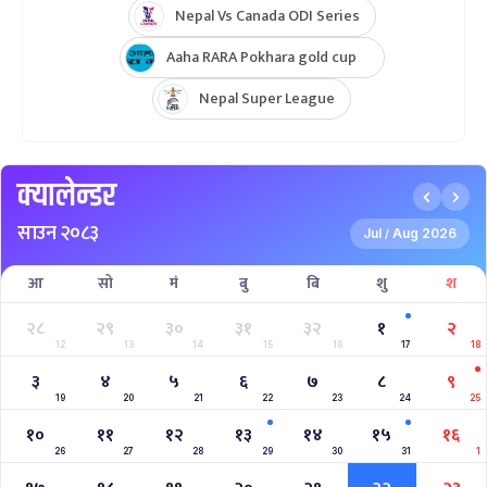
Hongkong Quadrangular T20I Series
AFGHANISTAN U19 TOUR OF NEPAL 2025
Nepal Super League 2025
INTERNATIONAL WOMENS CHAMPIONSHIP 2025
AAHA RARA Pokhara Gold Cup 2025
NPL- NEPAL PREMIER LEAGUE (2024)
West Indies A Tour to Nepal 2024
Nepal Tri-Nation T20I Series (2024)
2023–2027 ICC Cricket World Cup League 2
Nepal Vs Canada ODI Series
Aaha RARA Pokhara gold cup
Nepal Super League