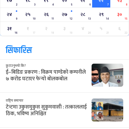
क्यालेन्डर
साउन २०८३
Jul
Aug 2026
/
आ
सो
मं
बु
बि
शु
श
२८
२९
३०
३१
३२
१
२
12
13
14
15
16
17
18
३
४
५
६
७
८
९
19
20
21
22
23
24
25
१०
११
१२
१३
१४
१५
१६
26
27
28
29
30
31
1
१७
१८
१९
२०
२१
२२
२३
2
3
4
5
6
7
8
२४
२५
२६
२७
२८
२९
३०
9
10
11
12
13
14
15
३१
१
२
३
४
५
६