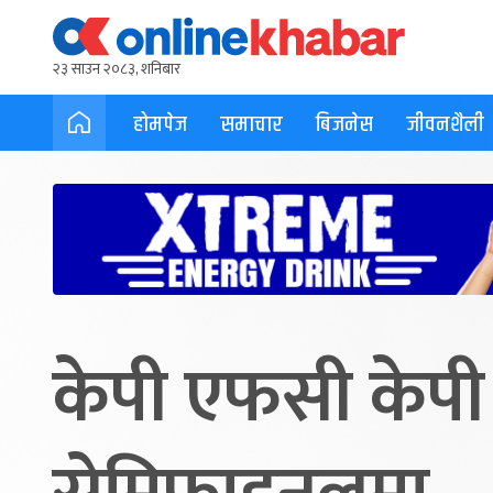
२३ साउन २०८३, शनिबार
होमपेज
समाचार
बिजनेस
जीवनशैली
केपी एफसी के