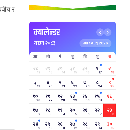
बबीच र
क्यालेन्डर
साउन २०८३
Jul
Aug 2026
/
आ
सो
मं
बु
बि
शु
श
२८
२९
३०
३१
३२
१
२
12
13
14
15
16
17
18
३
४
५
६
७
८
९
19
20
21
22
23
24
25
१०
११
१२
१३
१४
१५
१६
26
27
28
29
30
31
1
१७
१८
१९
२०
२१
२२
२३
2
3
4
5
6
7
8
२४
२५
२६
२७
२८
२९
३०
9
10
11
12
13
14
15