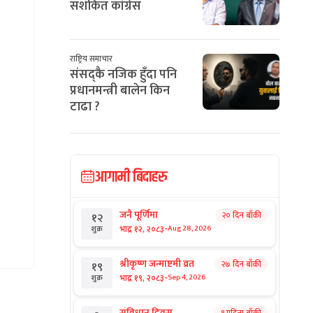
सशंकित कांग्रेस
राष्ट्रिय समाचार
संसद्कै नजिक हुँदा पनि
प्रधानमन्त्री बालेन किन
टाढा ?
आगामी बिदाहरु
जनै पूर्णिमा
२० दिन बाँकी
१२
-
भाद्र १२, २०८३
Aug 28, 2026
शुक्र
श्रीकृष्ण जन्माष्टमी व्रत
२७ दिन बाँकी
१९
-
भाद्र १९, २०८३
Sep 4, 2026
शुक्र
संविधान दिवस