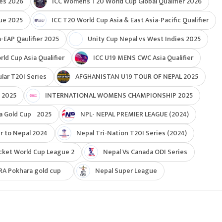
ies 2026
ICC Womens T20 World Cup Global Qualifier 2026
ue 2025
ICC T20 World Cup Asia & East Asia-Pacific Qualifier
-EAP Qaulifier 2025
Unity Cup Nepal vs West Indies 2025
d Cup Asia Qualifier
ICC U19 MENS CWC Asia Qualifier
ar T20I Series
AFGHANISTAN U19 TOUR OF NEPAL 2025
 2025
INTERNATIONAL WOMENS CHAMPIONSHIP 2025
a Gold Cup 2025
NPL- NEPAL PREMIER LEAGUE (2024)
r to Nepal 2024
Nepal Tri-Nation T20I Series (2024)
cket World Cup League 2
Nepal Vs Canada ODI Series
RA Pokhara gold cup
Nepal Super League