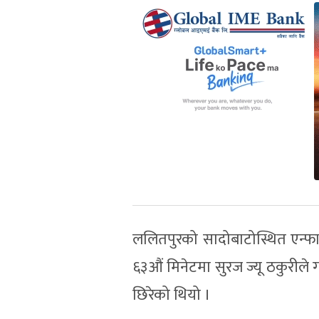
ललितपुरको सादोबाटोस्थित एन्फ
६३औं मिनेटमा सुरज ज्यू ठकुरीले ग
छिरेको थियो ।