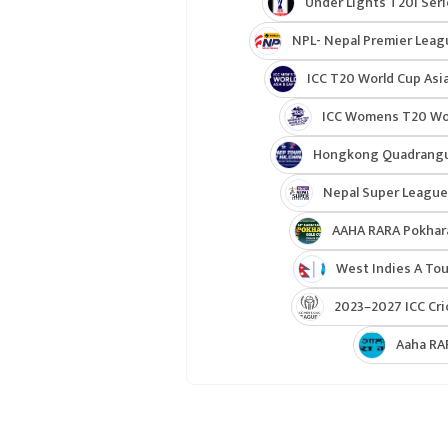
Under Lights T20I Ser
NPL- Nepal Premier Leag
ICC T20 World Cup Asia
ICC Womens T20 Worl
Hongkong Quadrangul
Nepal Super League
AAHA RARA Pokhar
West Indies A Tou
2023–2027 ICC Cri
Aaha RA