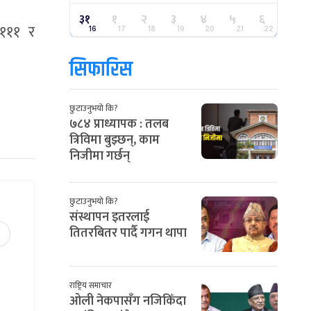
३१
१
२
३
४
५
६
 १११ र
16
17
18
19
20
21
22
सिफारिस
।
छुटाउनुभयो कि?
७८४ प्राध्यापक : तलब
त्रिविमा बुझ्छन्, काम
निजीमा गर्छन्
छुटाउनुभयो कि?
संस्थापन इतरलाई
तितरबितर पार्दै गगन थापा
राष्ट्रिय समाचार
ओली नेकपासँग नजिकिँदा