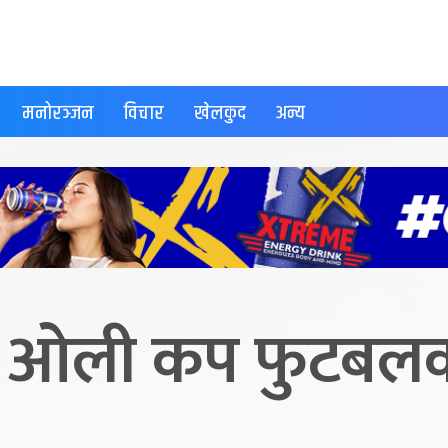
मनोरञ्जन
विचार
खेलकुद
अन्य
पी ओली कप फुटबल