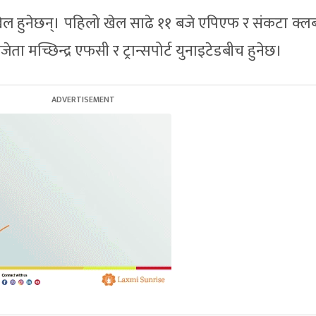
खेल हुनेछन्। पहिलो खेल साढे ११ बजे एपिएफ र संकटा क्ल
ता मच्छिन्द्र एफसी र ट्रान्सपोर्ट युनाइटेडबीच हुनेछ।