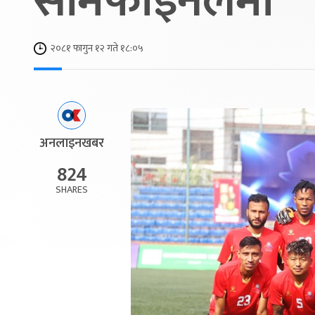
सेमिफाइनलमा
२०८१ फागुन १२ गते १८:०५
अनलाइनखबर
824
SHARES