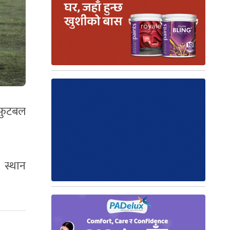
फुटबल
 स्थान