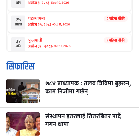
-
असोज ३, २०८३
Sep 19, 2026
शनि
घटस्थापना
२ महिना बाँकी
२५
-
असोज २५, २०८३
Oct 11, 2026
आइत
फूलपाती
२ महिना बाँकी
३१
-
असोज ३१ , २०८३
Oct 17, 2026
शनि
कार्तिक सङ्क्रान्ति
२ महिना बाँकी
१
सिफारिस
-
कार्तिक १, २०८३
Oct 18, 2026
आइत
७८४ प्राध्यापक : तलब त्रिविमा बुझ्छन्,
महानवमी
२ महिना बाँकी
३
-
काम निजीमा गर्छन्
कार्तिक ३, २०८३
Oct 20, 2026
मंगल
विजयादशमी
२ महिना बाँकी
४
-
कार्तिक ४, २०८३
Oct 21, 2026
बुध
संस्थापन इतरलाई तितरबितर पार्दै
गगन थापा
पापा‌ङ्कुशा एकादशी व्रत
२ महिना बाँकी
५
-
कार्तिक ५, २०८३
Oct 22, 2026
बिहि