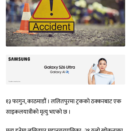
१३ फागुन, काठमाडौं । ललितपुरमा ट्रकको ठक्करबाट एक
साइकलयात्रीको मृत्यु भएको छ ।
मृत्यु हुनेमा ललितपुर महानगरपालिका–२१ ठूलो खोकनाका