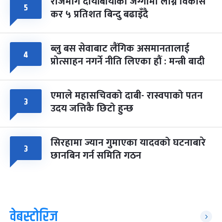
राजमार्ग दायाँबायाँका जग्गामा लाग्ने विकास
५
कर ५ प्रतिशत बिन्दु बढाइँदै
ब्लु बस सेवाबाट लैंगिक असमानतालाई
४
प्रोत्साहन नगर्ने नीति लिएका हौं : मन्त्री बादी
एमाले महासचिवको दाबी- रास्वपाको पतन
३
उदय जत्तिकै छिटो हुन्छ
सिरहामा ज्यान गुमाएका यादवको घटनाबारे
३
छानबिन गर्न समिति गठन
वेबस्टोरिज