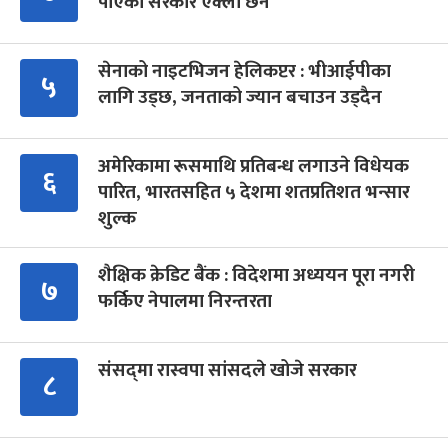
पाएको सरकार एक्लो छैन
सेनाको नाइटभिजन हेलिकप्टर : भीआईपीका
५
लागि उड्छ, जनताको ज्यान बचाउन उड्दैन
अमेरिकामा रूसमाथि प्रतिबन्ध लगाउने विधेयक
६
पारित, भारतसहित ५ देशमा शतप्रतिशत भन्सार
शुल्क
शैक्षिक क्रेडिट बैंक : विदेशमा अध्ययन पूरा नगरी
७
फर्किए नेपालमा निरन्तरता
संसद्‍मा रास्वपा सांसदले खोजे सरकार
८