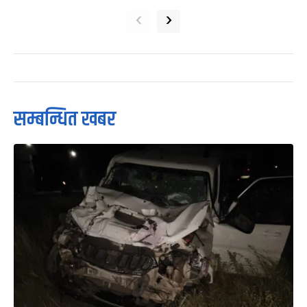
‹
›
सम्बन्धित खबर