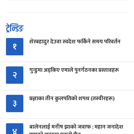
ट्रेन्डिङ
शेरबहादुर देउवा स्वदेश फर्किने समय परिवर्तन
१
गुन्डुमा अड्किए एमाले पुनर्गठनका प्रस्तावहरू
२
प्रज्ञाका तीन कुलपतिको शपथ (तस्वीरहरू)
३
बालेनलाई मनीष झाको जवाफ : महान जनादेश
४