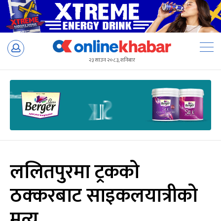
Skip
to
२३ साउन २०८३, शनिबार
content
ललितपुरमा ट्रकको
ठक्करबाट साइकलयात्रीको
मृत्यु