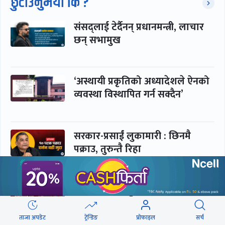
छुटाउनुभयो कि ?
संसद्लाई टेर्दैनन् प्रधानमन्त्री, लाचार
छन् सभामुख
‘अस्थायी प्रकृतिको अध्यादेशले ऐनको
व्यवस्था विस्थापित गर्न सक्दैन’
सरकार-प्रसाईं लुकामारी : छिनमै
पक्राउ, तुरुन्तै रिहा
‘कामचलाउ’ नेतृत्वले थलियो स्वास्थ्य
क्षेत्र
ताजा अपडेट
ट्रेन्डिङ
प्रोफाइल
सर्च