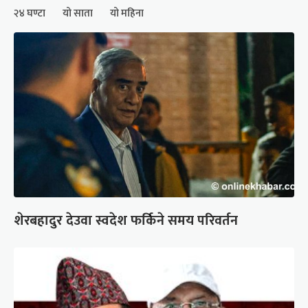
२४ घण्टा
यो साता
यो महिना
शेरबहादुर देउवा स्वदेश फर्किने समय परिवर्तन