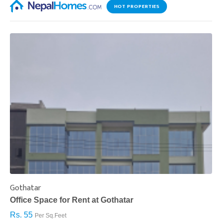
HOT PROPERTIES
Gothatar
S
Office Space for Rent at Gothatar
H
Rs. 55
R
Per Sq.Feet