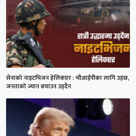
सेनाको नाइटभिजन हेलिकप्टर : भीआईपीका लागि उड्छ,
जनताको ज्यान बचाउन उड्दैन