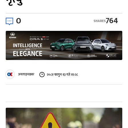
0
764
SHARES
अनलाइनखबर
२०८१ फागुन १३ गते १२:२८