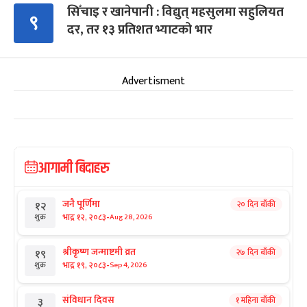
सिँचाइ र खानेपानी : विद्युत् महसुलमा सहुलियत
९
दर, तर १३ प्रतिशत भ्याटको भार
Advertisment
आगामी बिदाहरु
जनै पूर्णिमा
२० दिन बाँकी
१२
-
भाद्र १२, २०८३
Aug 28, 2026
शुक्र
श्रीकृष्ण जन्माष्टमी व्रत
२७ दिन बाँकी
१९
-
भाद्र १९, २०८३
Sep 4, 2026
शुक्र
संविधान दिवस
१ महिना बाँकी
३