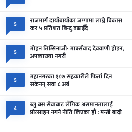
राजमार्ग दायाँबायाँका जग्गामा लाग्ने विकास
५
कर ५ प्रतिशत बिन्दु बढाइँदै
मोहन तिम्सिनाजी- मार्क्सवाद देववाणी होइन,
५
अपव्याख्या नगरौं
महानगरका १८७ सहकारीले फिर्ता दिन
५
सकेनन् सवा ८ अर्ब
ब्लु बस सेवाबाट लैंगिक असमानतालाई
४
प्रोत्साहन नगर्ने नीति लिएका हौं : मन्त्री बादी