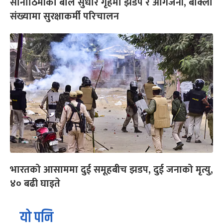
सानोठिमीको बाल सुधार गृहमा झडप र आगजनी, बाक्लो
संख्यामा सुरक्षाकर्मी परिचालन
भारतको आसाममा दुई समूहबीच झडप, दुई जनाको मृत्यु,
४० बढी घाइते
यो पनि