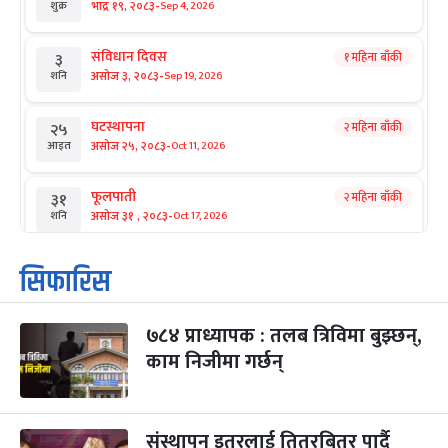
-
भाद्र १९, २०८३
Sep 4, 2026
शुक्र
संविधान दिवस
१ महिना बाँकी
३
-
असोज ३, २०८३
Sep 19, 2026
शनि
घटस्थापना
२ महिना बाँकी
२५
-
असोज २५, २०८३
Oct 11, 2026
आइत
फूलपाती
२ महिना बाँकी
३१
-
असोज ३१ , २०८३
Oct 17, 2026
शनि
कार्तिक सङ्क्रान्ति
२ महिना बाँकी
१
सिफारिस
-
कार्तिक १, २०८३
Oct 18, 2026
आइत
७८४ प्राध्यापक : तलब त्रिविमा बुझ्छन्,
महानवमी
२ महिना बाँकी
३
-
काम निजीमा गर्छन्
कार्तिक ३, २०८३
Oct 20, 2026
मंगल
विजयादशमी
२ महिना बाँकी
४
-
कार्तिक ४, २०८३
Oct 21, 2026
बुध
संस्थापन इतरलाई तितरबितर पार्दै