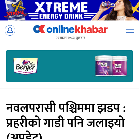
Skip
to
२२ साउन २०८३, शुक्रबार
content
नवलपरासी पश्चिममा झडप :
प्रहरीको गाडी पनि जलाइयो
(अपडेट)