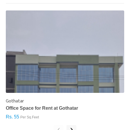
Gothatar
S
Office Space for Rent at Gothatar
H
Rs. 55
R
Per Sq.Feet
‹
›