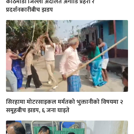
काठमाडौं जिल्ला अदालत अगाडि प्रहरी र
प्रदर्शनकारीबीच झडप
सिरहामा मोटरसाइकल मर्मतको भुक्तानीको विषयमा २
समूहबीच झडप, ६ जना घाइते