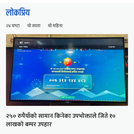
लोकप्रिय
२४ घण्टा
यो साता
यो महिना
२५० रुपैयाँको सामान किनेका उपभोक्ताले जिते १०
लाखको बम्पर उपहार