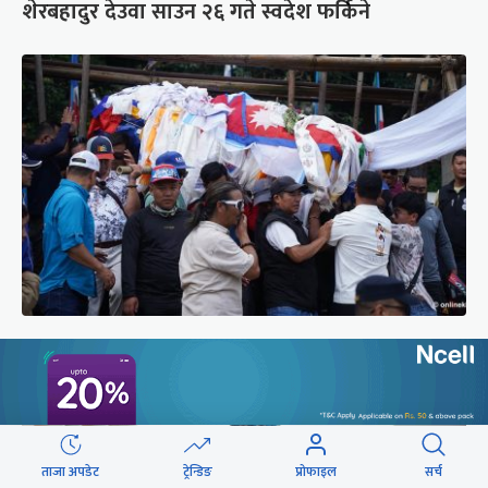
शेरबहादुर देउवा साउन २६ गते स्वदेश फर्किने
पर्वतारोही पुरबहादुर गुरुङको अन्त्येष्टि (तस्वीरहरू)
ताजा अपडेट
ट्रेन्डिङ
प्रोफाइल
सर्च