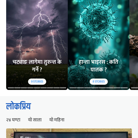
चट्याङ लागेमा तुरुन्त के
हान्ता भाइरस : कति
गर्ने ?
घातक ?
9
STORIES
8
STORIES
लोकप्रिय
२४ घण्टा
यो साता
यो महिना