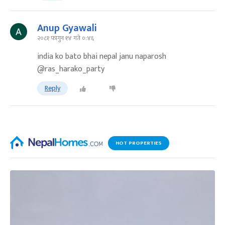
Anup Gyawali
२०८१ फागुन १४ गते ०:४६
india ko bato bhai nepal janu naparosh
@ras_harako_party
Reply
HOT PROPERTIES