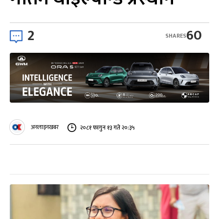
2
60
SHARES
अनलाइनखबर
२०८१ फागुन १३ गते २०:३५