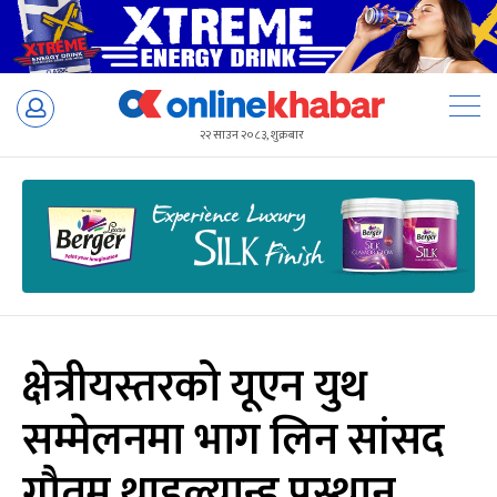
Skip
to
२२ साउन २०८३, शुक्रबार
content
क्षेत्रीयस्तरको यूएन युथ
सम्मेलनमा भाग लिन सांसद
गौतम थाइल्यान्ड प्रस्थान