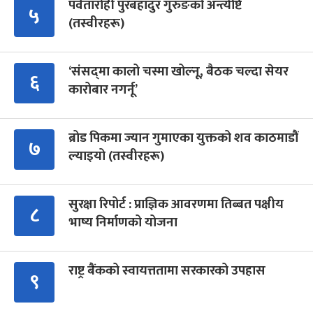
पर्वतारोही पुरबहादुर गुरुङको अन्त्येष्टि
५
(तस्वीरहरू)
‘संसद्‍मा कालो चस्मा खोल्नू, बैठक चल्दा सेयर
६
कारोबार नगर्नू’
ब्रोड पिकमा ज्यान गुमाएका युक्तको शव काठमाडौं
७
ल्याइयो (तस्वीरहरू)
सुरक्षा रिपोर्ट : प्राज्ञिक आवरणमा तिब्बत पक्षीय
८
भाष्य निर्माणको योजना
राष्ट्र बैंकको स्वायत्ततामा सरकारको उपहास
९