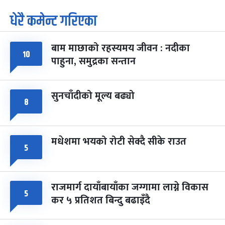
धेरै कमेन्ट गरिएका
पूर्णिमा व्रत
७ महिना बाँकी
७
-
चैत्र ७, २०८३
Mar 21, 2027
आइत
बाम माछाको रहस्यमय जीवन : नदीका
१०
फागुपूर्णिमा
७ महिना बाँकी
८
पाहुना, समुद्रका सन्तान
-
चैत्र ८, २०८३
Mar 22, 2027
सोम
सुनचाँदीको मूल्य बढ्यो
८
मधेशमा भयको रोटी सेक्दै सीके राउत
५
राजमार्ग दायाँबायाँका जग्गामा लाग्ने विकास
५
कर ५ प्रतिशत बिन्दु बढाइँदै