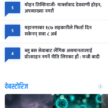
मोहन तिम्सिनाजी- मार्क्सवाद देववाणी होइन,
५
अपव्याख्या नगरौं
महानगरका १८७ सहकारीले फिर्ता दिन
५
सकेनन् सवा ८ अर्ब
ब्लु बस सेवाबाट लैंगिक असमानतालाई
४
प्रोत्साहन नगर्ने नीति लिएका हौं : मन्त्री बादी
वेबस्टोरिज