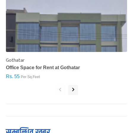
Gothatar
S
Office Space for Rent at Gothatar
H
Rs. 55
R
Per Sq.Feet
‹
›
सम्बन्धित खबर