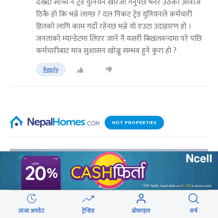
देख्दा साच्चै नै ट्रेड युनियन खारेजी गर्नुपर्छ भनेर उठेकाे आवाज
ठिकै हाे कि भन्ने लाग्छ ? दल निकट ट्रेड युनियनले कर्मचारी
हितकाे लागि काम गर्दाे रहेनछ भन्ने याे एउटा उदाहारण हाे ।
जनताकाे म्यान्डेटमा लिएर जाने नै यसरी बिखलवन्दमा परे पछि
कर्मचारीबाट मात्र सुशासन खाेज्नु सम्भव हुने कुरा हाे ?
Reply
HOT PROPERTIES
ताजा अपडेट
ट्रेन्डिङ
प्रोफाइल
सर्च