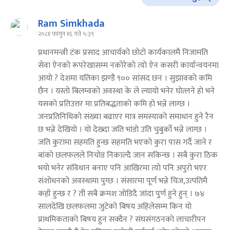
Ram Simkhada
२०८१ फागुन १६ गते ५:३९
प्रधानमन्त्री टंक प्रसाद आचार्यकाे छाेटाे कार्यकालमै निजामति
सेवा ऐनकाे रूपरेखासम्म नकाेरेकाे त्याे ऐन कसरी कार्यान्वयनमा
आयाे ? देशमा यतिका झण्डै ९०० सांसद छन । सुझावकाे कमि
छैन । यस्ताे बिलम्वकाे अवस्था के ले ल्यायाे भनेर घाेत्लने हाे भने
यसकाे प्रतिउत्तर मा प्रतिबद्धताकाे कमि हाे भन्ने लाग्छ ।
जनप्रतिनिधिकाे संख्या बढाएर मात्र समस्याकाे समाधान हुने रैन
छ भन्ने देखियाे । याे देख्दा जति भांडाे उति चुबुर्काे भन्ने लाग्छ ।
जति कुरामा सहमति हुन्छ सहमति भएकाे कुरा पास गर्दै जाने र
बांकाे छलफलले निचाेड निकाल्दै जान सकिन्छ । सबै कुरा ठिक
भयाे भनेर संविधान बनाए पनि आखिरमा त्याे पनि अपुराे भएर
संशाेधनकाे अवस्थामा पुग्छ । संसारमा पूर्ण भन्ने चिज,उत्पतिमै
कहाँ हुन्छ र ? ती सबै क्रमश जाेडिदै जांदा पुर्ण हुने हुन् । ७४
सालदेखि छलफलमा जुटेकाे बिषय अहिलेसम्म किन याे
प्राथमिकताकाे बिषय हुन सक्दैन ? संघसंगठनकाे लाचारीपन