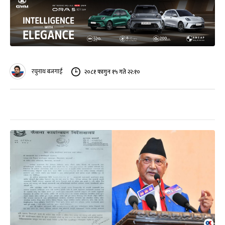
रघुनाथ बजगाईं
२०८१ फागुन १५ गते २२:१०