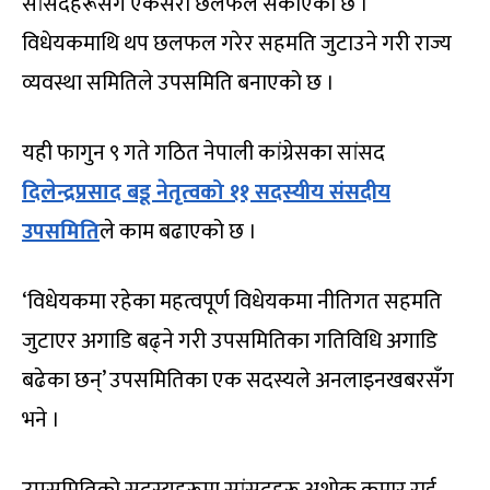
सांसदहरूसँग एकसरो छलफल सकाएको छ ।
विधेयकमाथि थप छलफल गरेर सहमति जुटाउने गरी राज्य
व्यवस्था समितिले उपसमिति बनाएको छ ।
यही फागुन ९ गते गठित नेपाली कांग्रेसका सांसद
दिलेन्द्रप्रसाद बडू नेतृत्वको ११ सदस्‍यीय संसदीय
उपसमिति
ले काम बढाएको छ ।
‘विधेयकमा रहेका महत्वपूर्ण विधेयकमा नीतिगत सहमति
जुटाएर अगाडि बढ्ने गरी उपसमितिका गतिविधि अगाडि
बढेका छन्’ उपसमितिका एक सदस्यले अनलाइनखबरसँग
भने ।
उपसमितिको सदस्‍यहरूमा सांसदहरू अशोक कुमार राई,