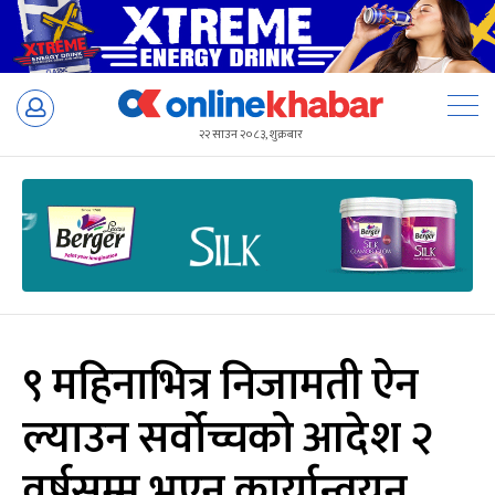
Skip
to
२२ साउन २०८३, शुक्रबार
content
९ महिनाभित्र निजामती ऐन
ल्याउन सर्वोच्चको आदेश २
वर्षसम्म भएन कार्यान्वयन