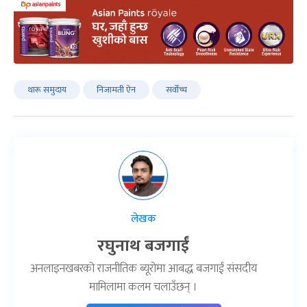
थारू समुदाय
निजामती ऐन
सर्वोच्च
लेखक
रघुनाथ बजगाईं
अनलाइनखबरको राजनीतिक ब्यूरोमा आबद्ध बजगाईं संसदीय
मामिलामा कलम चलाउँछन् ।