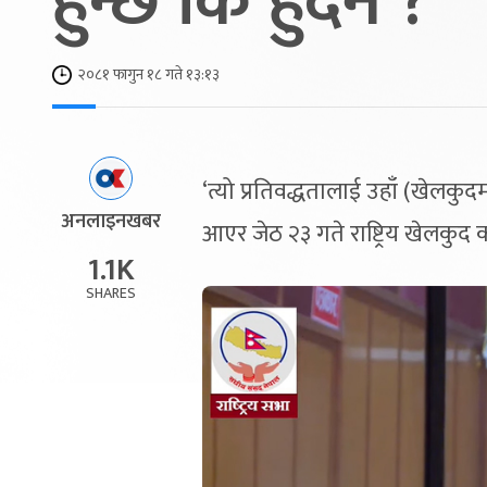
हुन्छ कि हुँदैन ?
२०८१ फागुन १८ गते १३:१३
‘त्यो प्रतिवद्धतालाई उहाँ (खेलकुदम
अनलाइनखबर
आएर जेठ २३ गते राष्ट्रिय खेलकुद क
1.1K
SHARES