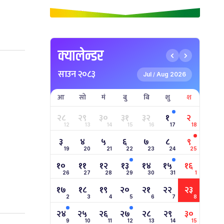
क्यालेन्डर
साउन २०८३
Jul
Aug 2026
/
आ
सो
मं
बु
बि
शु
श
२८
२९
३०
३१
३२
१
२
12
13
14
15
16
17
18
३
४
५
६
७
८
९
19
20
21
22
23
24
25
१०
११
१२
१३
१४
१५
१६
26
27
28
29
30
31
1
१७
१८
१९
२०
२१
२२
२३
2
3
4
5
6
7
8
२४
२५
२६
२७
२८
२९
३०
9
10
11
12
13
14
15