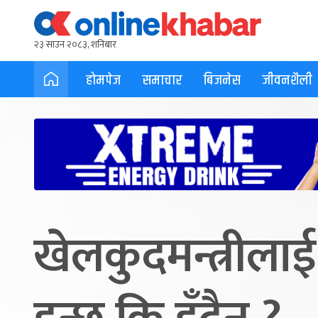
२३ साउन २०८३, शनिबार
होमपेज
समाचार
बिजनेस
जीवनशैली
खेलकुदमन्त्रीलाई प