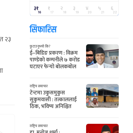
३१
१
२
३
४
५
६
16
17
18
19
20
21
22
सिफारिस
ैत २३
छुटाउनुभयो कि?
ई–बिडिङ प्रकरण : विक्रम
पाण्डेको कम्पनीले ७ करोड
घटाएर फेर्‍यो बोलकबोल
मा
राष्ट्रिय समाचार
टेन्टमा उकुसमुकुस
सुकुमवासी : तत्काललाई
ठिक, भविष्य अनिश्चित
राष्ट्रिय समाचार
डा. मनोज शर्मा :