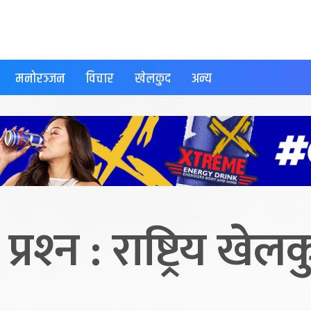
मनोरञ्जन
विचार
खेलकुद
अन्य
्रश्‍न : राष्ट्रिय खे