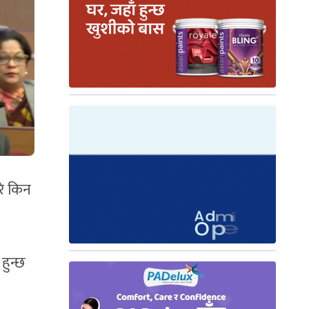
रे किन
हुन्छ