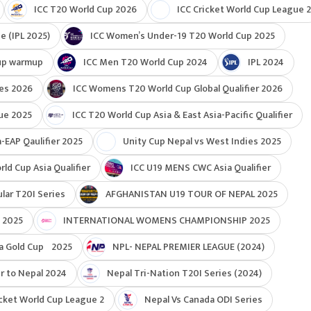
ICC T20 World Cup 2026
ICC Cricket World Cup League 2
e (IPL 2025)
ICC Women’s Under-19 T20 World Cup 2025
up warmup
ICC Men T20 World Cup 2024
IPL 2024
ies 2026
ICC Womens T20 World Cup Global Qualifier 2026
ue 2025
ICC T20 World Cup Asia & East Asia-Pacific Qualifier
-EAP Qaulifier 2025
Unity Cup Nepal vs West Indies 2025
d Cup Asia Qualifier
ICC U19 MENS CWC Asia Qualifier
ar T20I Series
AFGHANISTAN U19 TOUR OF NEPAL 2025
 2025
INTERNATIONAL WOMENS CHAMPIONSHIP 2025
a Gold Cup 2025
NPL- NEPAL PREMIER LEAGUE (2024)
r to Nepal 2024
Nepal Tri-Nation T20I Series (2024)
cket World Cup League 2
Nepal Vs Canada ODI Series