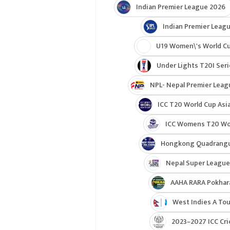
Indian Premier League 2026
Indian Premier Leagu
U19 Women\'s World C
Under Lights T20I Ser
NPL- Nepal Premier Leag
ICC T20 World Cup Asia
ICC Womens T20 Worl
Hongkong Quadrangul
Nepal Super League
AAHA RARA Pokhar
West Indies A Tou
2023–2027 ICC Cri