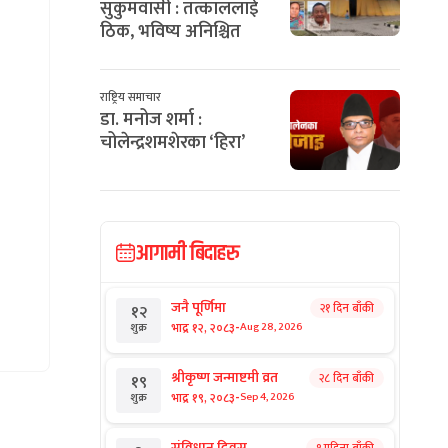
सुकुमवासी : तत्काललाई
ठिक, भविष्य अनिश्चित
राष्ट्रिय समाचार
डा. मनोज शर्मा :
चोलेन्द्रशमशेरका ‘हिरा’
आगामी बिदाहरु
जनै पूर्णिमा
२१ दिन बाँकी
१२
-
भाद्र १२, २०८३
Aug 28, 2026
शुक्र
श्रीकृष्ण जन्माष्टमी व्रत
२८ दिन बाँकी
१९
-
भाद्र १९, २०८३
Sep 4, 2026
शुक्र
संविधान दिवस