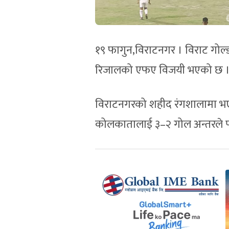
१९ फागुन,विराटनगर । विराट गो
रिजालको एफए विजयी भएको छ 
विराटनगरको शहीद रंगशालामा भ
कोलकातालाई ३–२ गोल अन्तरले प