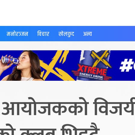
मनोरञ्जन
विचार
खेलकुद
अन्य
 : आयोजकको विजय