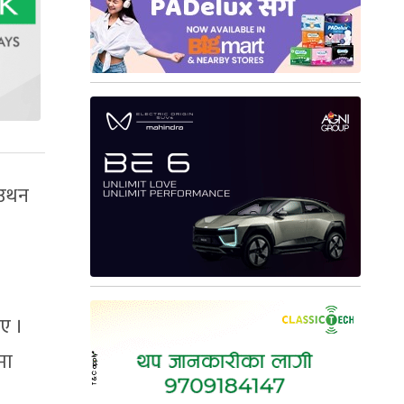
ाउथन
ाए ।
मा