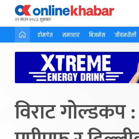
२२ साउन २०८३, शुक्रबार
होमपेज
समाचार
बिजनेस
जीवनशैली
विराट गोल्डकप