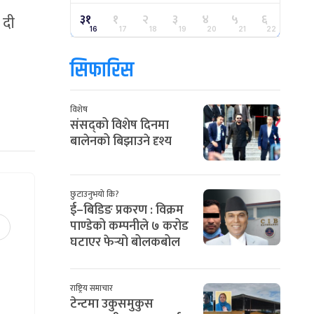
३१
१
२
३
४
५
६
 दी
16
17
18
19
20
21
22
सिफारिस
विशेष
संसद्को विशेष दिनमा
बालेनको बिझाउने दृश्य
छुटाउनुभयो कि?
ई–बिडिङ प्रकरण : विक्रम
पाण्डेको कम्पनीले ७ करोड
घटाएर फेर्‍यो बोलकबोल
राष्ट्रिय समाचार
टेन्टमा उकुसमुकुस