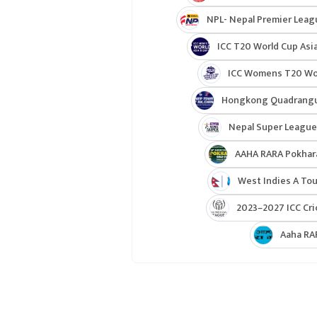
NPL- Nepal Premier Leag
ICC T20 World Cup Asia
ICC Womens T20 Worl
Hongkong Quadrangul
Nepal Super League
AAHA RARA Pokhar
West Indies A Tou
2023–2027 ICC Cri
Aaha RA