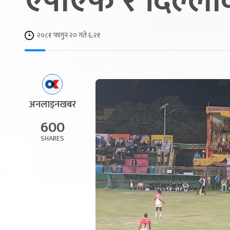
एपीएफ र दिल्लीक
२०८१ फागुन २० गते ६:२१
अनलाइनखबर
600
SHARES