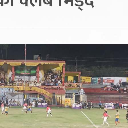
ो क्लब भिड्दै