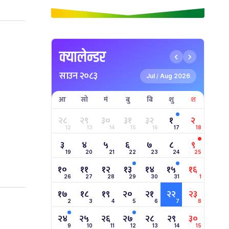
क्यालेन्डर
साउन २०८३
Jul
Aug 2026
/
आ
सो
मं
बु
बि
शु
श
२८
२९
३०
३१
३२
१
२
12
13
14
15
16
17
18
३
४
५
६
७
८
९
19
20
21
22
23
24
25
१०
११
१२
१३
१४
१५
१६
26
27
28
29
30
31
1
१७
१८
१९
२०
२१
२२
२३
2
3
4
5
6
7
8
२४
२५
२६
२७
२८
२९
३०
9
10
11
12
13
14
15