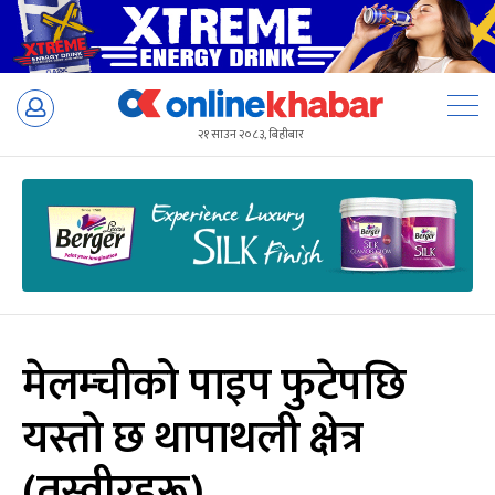
Skip
to
२१ साउन २०८३, बिहीबार
content
मेलम्चीको पाइप फुटेपछि
यस्तो छ थापाथली क्षेत्र
(तस्वीरहरू)