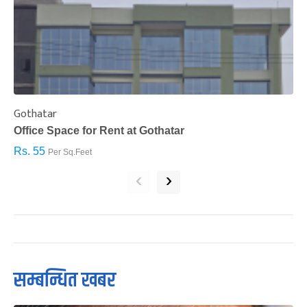
Gothatar
S
Office Space for Rent at Gothatar
H
Rs. 55
R
Per Sq.Feet
‹
›
सम्बन्धित खबर