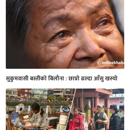
सुकुमवासी बस्तीको बिलौना : छाप्रो ढल्दा आँसु खस्यो