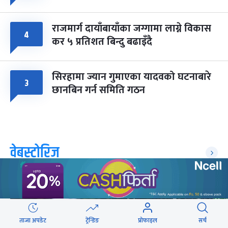
राजमार्ग दायाँबायाँका जग्गामा लाग्ने विकास
४
कर ५ प्रतिशत बिन्दु बढाइँदै
सिरहामा ज्यान गुमाएका यादवको घटनाबारे
३
छानबिन गर्न समिति गठन
वेबस्टोरिज
ताजा अपडेट
ट्रेन्डिङ
प्रोफाइल
सर्च