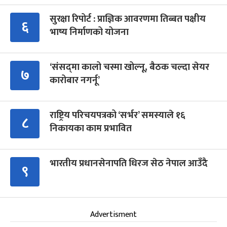
सुरक्षा रिपोर्ट : प्राज्ञिक आवरणमा तिब्बत पक्षीय
६
भाष्य निर्माणको योजना
‘संसद्‍मा कालो चस्मा खोल्नू, बैठक चल्दा सेयर
७
कारोबार नगर्नू’
राष्ट्रिय परिचयपत्रको ‘सर्भर’ समस्याले १६
८
निकायका काम प्रभावित
भारतीय प्रधानसेनापति धिरज सेठ नेपाल आउँदै
९
Advertisment