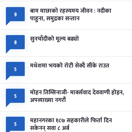
बाम माछाको रहस्यमय जीवन : नदीका
फागुपूर्णिमा
७ महिना बाँकी
८
९
पाहुना, समुद्रका सन्तान
-
चैत्र ८, २०८३
Mar 22, 2027
सोम
सुनचाँदीको मूल्य बढ्यो
८
मधेशमा भयको रोटी सेक्दै सीके राउत
५
मोहन तिम्सिनाजी- मार्क्सवाद देववाणी होइन,
५
अपव्याख्या नगरौं
महानगरका १८७ सहकारीले फिर्ता दिन
५
सकेनन् सवा ८ अर्ब