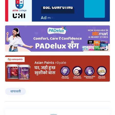
थापाथली