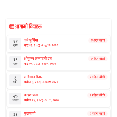
आगामी बिदाहरु
जनै पूर्णिमा
२२ दिन बाँकी
१२
-
भाद्र १२, २०८३
Aug 28, 2026
शुक्र
श्रीकृष्ण जन्माष्टमी व्रत
२९ दिन बाँकी
१९
-
भाद्र १९, २०८३
Sep 4, 2026
शुक्र
संविधान दिवस
१ महिना बाँकी
३
-
असोज ३, २०८३
Sep 19, 2026
शनि
घटस्थापना
२ महिना बाँकी
२५
-
असोज २५, २०८३
Oct 11, 2026
आइत
फूलपाती
२ महिना बाँकी
३१