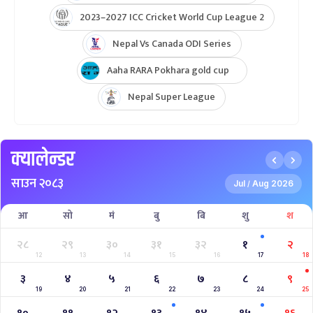
2023–2027 ICC Cricket World Cup League 2
Nepal Vs Canada ODI Series
Aaha RARA Pokhara gold cup
Nepal Super League
क्यालेन्डर
साउन २०८३
Jul
Aug 2026
/
आ
सो
मं
बु
बि
शु
श
२८
२९
३०
३१
३२
१
२
12
13
14
15
16
17
18
३
४
५
६
७
८
९
19
20
21
22
23
24
25