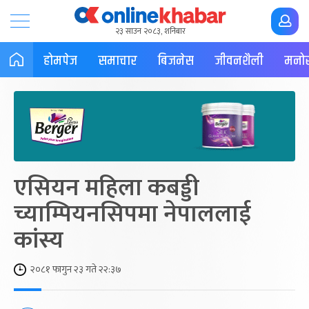
२३ साउन २०८३, शनिबार
होमपेज
समाचार
बिजनेस
जीवनशैली
मनोर
एसियन महिला कबड्डी
च्याम्पियनसिपमा नेपाललाई
कांस्य
२०८१ फागुन २३ गते २२:३७