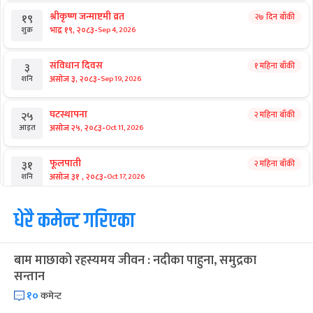
श्रीकृष्ण जन्माष्टमी व्रत
२७ दिन बाँकी
१९
-
भाद्र १९, २०८३
Sep 4, 2026
शुक्र
संविधान दिवस
१ महिना बाँकी
३
-
असोज ३, २०८३
Sep 19, 2026
शनि
घटस्थापना
२ महिना बाँकी
२५
-
असोज २५, २०८३
Oct 11, 2026
आइत
फूलपाती
२ महिना बाँकी
३१
-
असोज ३१ , २०८३
Oct 17, 2026
शनि
कार्तिक सङ्क्रान्ति
धेरै कमेन्ट गरिएका
२ महिना बाँकी
१
-
कार्तिक १, २०८३
Oct 18, 2026
आइत
बाम माछाको रहस्यमय जीवन : नदीका पाहुना, समुद्रका
महानवमी
२ महिना बाँकी
३
सन्तान
-
कार्तिक ३, २०८३
Oct 20, 2026
मंगल
१०
कमेन्ट
विजयादशमी
२ महिना बाँकी
४