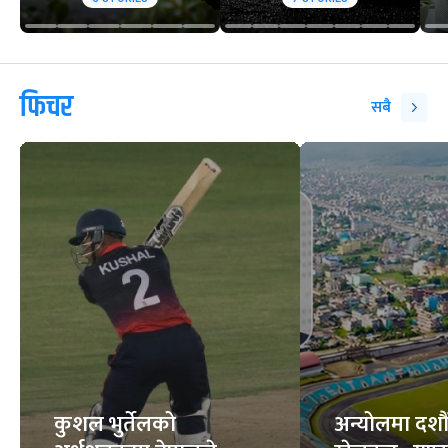
फिचर
सबै
कुशल भुर्तेलको
अन्योलमा दशौँ र