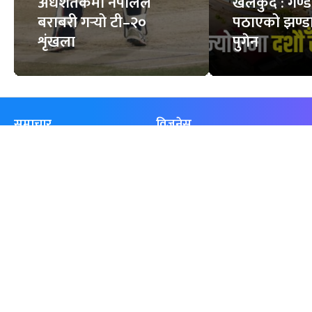
अर्धशतकमा नेपालले
खेलकुद : गण्
बराबरी गर्‍यो टी–२०
पठाएको झण्डा
शृंखला
पुगेन
समाचार
विजनेस
समाज
बजार
विचार/ब्लग
पर्यटन
साहित्य
रोजगार
अन्तर्वार्ता
बैँक / वित्त
खेलकुद़़
अटो
जीवनशैली/स्वास्थ्य
सूचना-प्रविधि
प्रवास
अन्तर्राष्ट्रिय