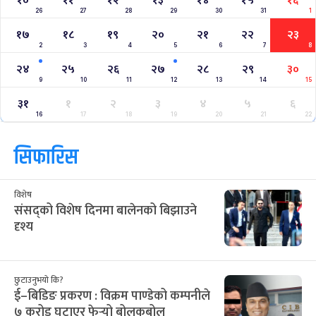
१०
११
१२
१३
१४
१५
१६
26
27
28
29
30
31
1
१७
१८
१९
२०
२१
२२
२३
2
3
4
5
6
7
8
२४
२५
२६
२७
२८
२९
३०
9
10
11
12
13
14
15
३१
१
२
३
४
५
६
16
17
18
19
20
21
22
सिफारिस
विशेष
संसद्को विशेष दिनमा बालेनको बिझाउने
दृश्य
छुटाउनुभयो कि?
ई–बिडिङ प्रकरण : विक्रम पाण्डेको कम्पनीले
७ करोड घटाएर फेर्‍यो बोलकबोल