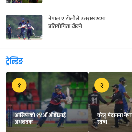
नेपाल ए टोलीले उत्तराखण्डमा
प्रतियोगिता खेल्ने
ट्रेन्डिङ
१
२
आसिफको १४औं ओडीआई
घरेलु मैदानमा नेप
अर्धशतक
स्तब्ध